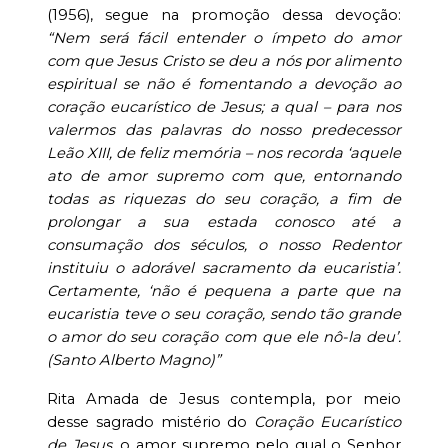
(1956), segue na promoção dessa devoção:
“Nem será fácil entender o ímpeto do amor
com que Jesus Cristo se deu a nós por alimento
espiritual se não é fomentando a devoção ao
coração eucarístico de Jesus; a qual – para nos
valermos das palavras do nosso predecessor
Leão XIII, de feliz memória – nos recorda ‘aquele
ato de amor supremo com que, entornando
todas as riquezas do seu coração, a fim de
prolongar a sua estada conosco até a
consumação dos séculos, o nosso Redentor
instituiu o adorável sacramento da eucaristia’.
Certamente, ‘não é pequena a parte que na
eucaristia teve o seu coração, sendo tão grande
o amor do seu coração com que ele nô-la deu’.
(Santo Alberto Magno)
”
Rita Amada de Jesus contempla, por meio
desse sagrado mistério do
Coração Eucarístico
de Jesus
, o amor supremo pelo qual o Senhor