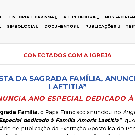
E
HISTÓRIA E CARISMA
A FUNDADORA
NOSSA ORGA
SIMBOLOGIA
DOCUMENTOS
PUBLICAÇÕES
TES
CONECTADOS COM A IGREJA
STA DA SAGRADA FAMÍLIA, ANUNC
LAETITIA”
NUNCIA ANO ESPECIAL DEDICADO À 
grada Família,
o Papa Francisco anunciou no
Ang
Especial dedicado à Família Amoris Laetitia”
, qu
rsário de publicação da Exortação Apostólica do P