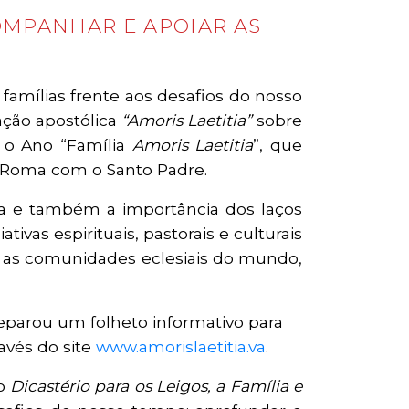
COMPANHAR E APOIAR AS
 famílias frente aos desafios do nosso
ação apostólica
“Amoris Laetitia”
sobre
á o Ano “Família
Amoris Laetitia
”, que
m Roma com o Santo Padre.
ca e também a importância dos laços
tivas espirituais, pastorais e culturais
as as comunidades eclesiais do mundo,
parou um folheto informativo para
avés do site
www.amorislaetitia.va
.
do
Dicastério para os Leigos, a Família e