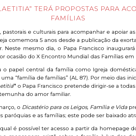
LAETITIA” TERÁ PROPOSTAS PARA A
FAMÍLIAS
 pastorais e culturais para acompanhar e apoiar as
reja comemora 5 anos desde a publicação da exort
ar. Neste mesmo dia, o Papa Francisco inaugurar
or ocasião do X Encontro Mundial das Famílias e
 o papel central da família como Igreja domésti
uma “família de famílias” (AL 87). Por meio das inicia
etitia
”
o Papa Francisco pretende dirigir-se a tod
temunha do amor familiar.
março, o
Dicastério para os Leigos, Família e Vida
pre
 paróquias e as famílias; este pode ser baixado atr
 qual é possível ter acesso a partir da homepage 