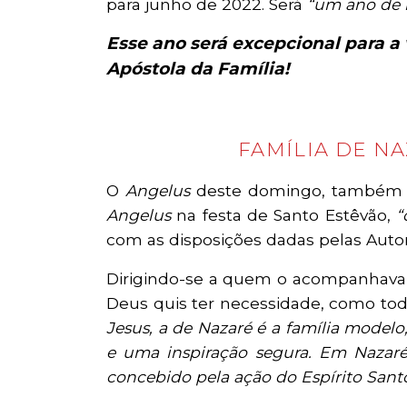
para junho de 2022. Será
“um ano de r
Esse ano será excepcional para a
Apóstola da Família!
FAMÍLIA DE N
O
Angelus
deste domingo, também foi
Angelus
na festa de Santo Estêvão,
“d
com as disposições dadas pelas Auto
Dirigindo-se a quem o acompanhava 
Deus quis ter necessidade, como toda
Jesus, a de Nazaré é a família model
e uma inspiração segura. Em Nazar
concebido pela ação do Espírito Santo 