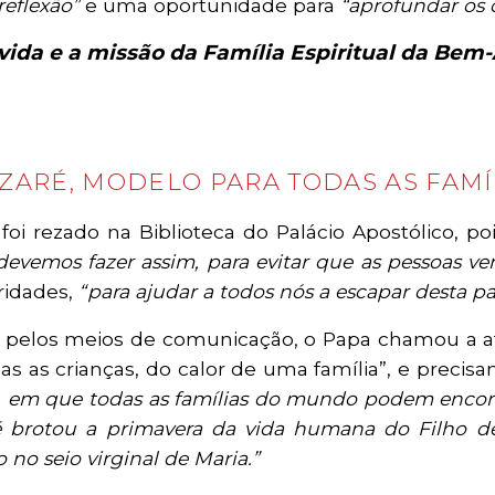
eflexão”
e uma oportunidade para
“aprofundar os
 vida e a missão da Família Espiritual da Be
AZARÉ, MODELO PARA TODAS AS FAM
 rezado na Biblioteca do Palácio Apostólico, po
evemos fazer assim, para evitar que as pessoas v
ridades,
“para ajudar a todos nós a escapar desta p
pelos meios de comunicação, o Papa chamou a ate
s as crianças, do calor de uma família”, e precisa
o, em que todas as famílias do mundo podem encon
é brotou a primavera da vida humana do Filho 
no seio virginal de Maria.”