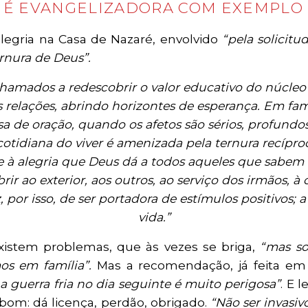
A É EVANGELIZADORA COM EXEMPLO 
alegria na Casa de Nazaré, envolvido
“pela solicitu
rnura de Deus”.
hamados a redescobrir o valor educativo do núcleo 
relações, abrindo horizontes de esperança. Em fa
 de oração, quando os afetos são sérios, profundo
cotidiana do viver é amenizada pela ternura recípro
bre à alegria que Deus dá a todos aqueles que sabe
brir ao exterior, aos outros, ao serviço dos irmãos,
or isso, de ser portadora de estímulos positivos; 
vida.”
xistem problemas, que às vezes se briga,
“mas so
os em família”.
Mas a recomendação, já feita em 
“
a guerra fria no dia seguinte é muito perigosa”
. E 
bom: dá licença, perdão, obrigado.
“Não ser invasiv