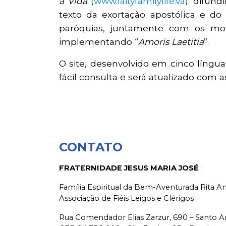
a Vida
(
www.laityfamilylife.va
): difun
texto da exortação apostólica e do 
paróquias, juntamente com os movi
implementando “
Amoris Laetitia
”.
O site, desenvolvido em cinco línguas
fácil consulta e será atualizado com a
CONTATO
FRATERNIDADE JESUS MARIA JOSÉ
Família Espiritual da Bem-Aventurada Rita 
Associação de Fiéis Leigos e Clérigos
Rua Comendador Elias Zarzur, 690 – Santo 