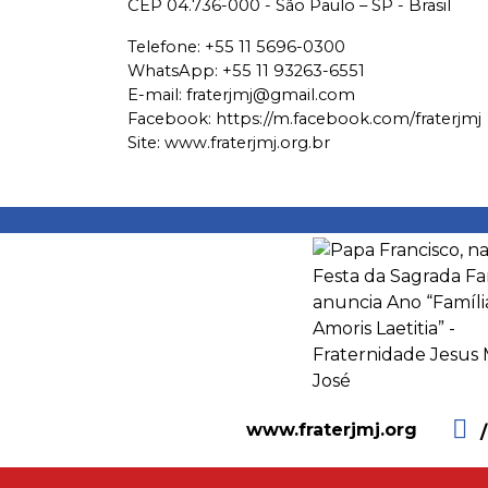
CEP 04.736-000 - São Paulo – SP - Brasil
Telefone:
+55 11 5696-0300
WhatsApp:
+55 11 93263-6551
E-mail:
fraterjmj@gmail.com
Facebook:
https://m.facebook.com/fraterjmj
Site: www.fraterjmj.org.br
www.fraterjmj.org
/