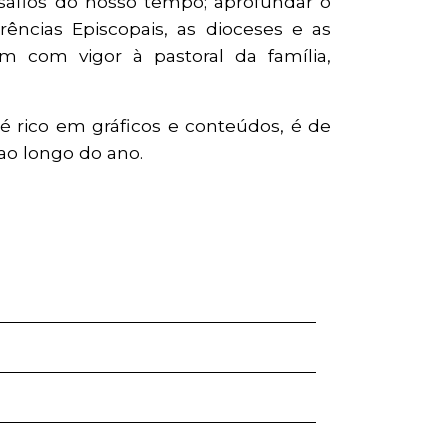
esafios do nosso tempo; aprofundar o
rências Episcopais, as dioceses e as
m com vigor à pastoral da família,
, é rico em gráficos e conteúdos, é de
 ao longo do ano.