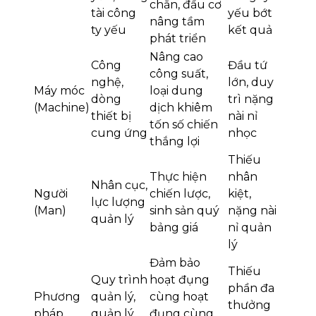
chắn, đầu cơ
tài công
yếu bớt
nâng tầm
ty yếu
kết quả
phát triển
Nâng cao
Công
Đầu tứ
công suất,
nghệ,
lớn, duy
Máy móc
loại dung
dòng
trì nặng
(Machine)
dịch khiêm
thiết bị
nài nỉ
tốn số chiến
cung ứng
nhọc
thắng lợi
Thiếu
Thực hiện
nhân
Nhân cục,
Người
chiến lược,
kiệt,
lực lượng
(Man)
sinh sản quý
nặng nài
quản lý
bảng giá
nỉ quản
lý
Đảm bảo
Thiếu
Quy trình
hoạt đụng
phần đa
Phương
quản lý,
cùng hoạt
thưởng
pháp
quản lý
đụng cùng