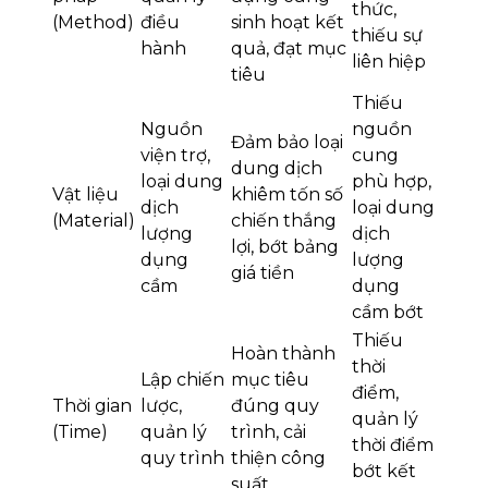
thức,
(Method)
điều
sinh hoạt kết
thiếu sự
hành
quả, đạt mục
liên hiệp
tiêu
Thiếu
Nguồn
nguồn
Đảm bảo loại
viện trợ,
cung
dung dịch
loại dung
phù hợp,
Vật liệu
khiêm tốn số
dịch
loại dung
(Material)
chiến thắng
lượng
dịch
lợi, bớt bảng
dụng
lượng
giá tiền
cầm
dụng
cầm bớt
Thiếu
Hoàn thành
thời
Lập chiến
mục tiêu
điểm,
Thời gian
lược,
đúng quy
quản lý
(Time)
quản lý
trình, cải
thời điểm
quy trình
thiện công
bớt kết
suất