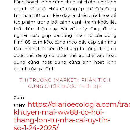
hàng hoạch định cùng thực thi chiến lược kinh
doanh kết quả. Hiểu rõ cùng áp chế đưa đụng
linh hoạt 88 com kèo đấy là chiếc chìa khóa để
tác phẩm trong bối cảnh cạnh tranh khốc liệt
thời điểm hiện nay. Bài viết này đang đi sâu
nghiên cứu giúp đã từng nhân tố của dòng
hình 88 com kèo, cùng theo đấy cấp gần như
tầm nhìn thực tiễn để chúng ta cũng đang có
được thể đang có được thể áp chế vào hoạt
đụng cùng hoạt đụng cùng sinh hoạt kinh
doanh của gia đình.
THỊ TRƯỜNG (MARKET): PHÂN TÍCH
CÙNG CHỚP ĐƯỢC THỜI DỊP
Xem
https://diarioecologia.com/tra
thêm:
khuyen-mai-ww88-co-hoi-
thang-lon-tu-nha-cai-uy-tin-
so-1-24-2025/