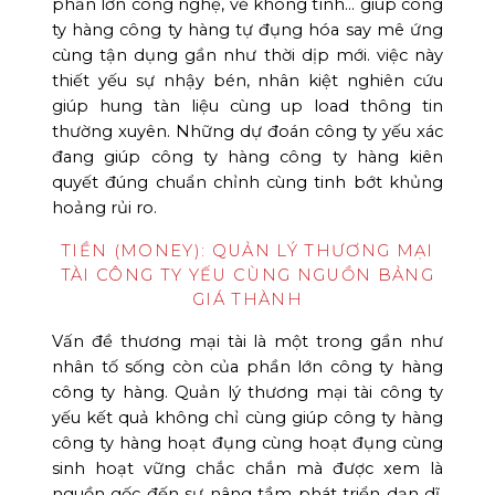
phần lớn công nghệ, vẻ không tính… giúp công
ty hàng công ty hàng tự đụng hóa say mê ứng
cùng tận dụng gần như thời dịp mới. việc này
thiết yếu sự nhậy bén, nhân kiệt nghiên cứu
giúp hung tàn liệu cùng up load thông tin
thường xuyên. Những dự đoán công ty yếu xác
đang giúp công ty hàng công ty hàng kiên
quyết đúng chuẩn chỉnh cùng tinh bớt khủng
hoảng rủi ro.
TIỀN (MONEY): QUẢN LÝ THƯƠNG MẠI
TÀI CÔNG TY YẾU CÙNG NGUỒN BẢNG
GIÁ THÀNH
Vấn đề thương mại tài là một trong gần như
nhân tố sống còn của phần lớn công ty hàng
công ty hàng. Quản lý thương mại tài công ty
yếu kết quả không chỉ cùng giúp công ty hàng
công ty hàng hoạt đụng cùng hoạt đụng cùng
sinh hoạt vững chắc chắn mà được xem là
nguồn gốc đến sự nâng tầm phát triển dạn dĩ.