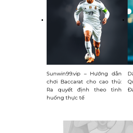
Sunwin99.vip – Hướng dẫn
D
chơi Baccarat cho cao thủ:
Q
Ra quyết định theo tình
Đ
huống thực tế