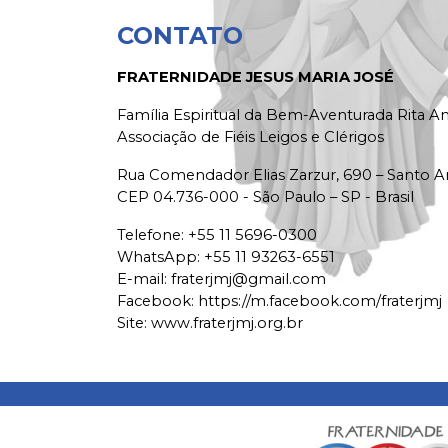
CONTATO
FRATERNIDADE JESUS MARIA JOSÉ
Família Espiritual da Bem-Aventurada Rita 
Associação de Fiéis Leigos e Clérigos
Rua Comendador Elias Zarzur, 690 – Santo 
CEP 04.736-000 - São Paulo – SP - Brasil
Telefone:
+55 11 5696-0300
WhatsApp:
+55 11 93263-6551
E-mail:
fraterjmj@gmail.com
Facebook:
https://m.facebook.com/fraterjmj
Site: www.fraterjmj.org.br