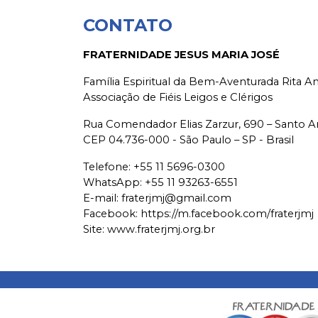
CONTATO
FRATERNIDADE JESUS MARIA JOSÉ
Família Espiritual da Bem-Aventurada Rita 
Associação de Fiéis Leigos e Clérigos
Rua Comendador Elias Zarzur, 690 – Santo 
CEP 04.736-000 - São Paulo – SP - Brasil
Telefone:
+55 11 5696-0300
WhatsApp:
+55 11 93263-6551
E-mail:
fraterjmj@gmail.com
Facebook:
https://m.facebook.com/fraterjmj
Site: www.fraterjmj.org.br