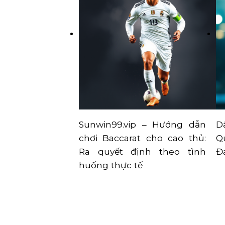
Sunwin99.vip – Hướng dẫn
D
chơi Baccarat cho cao thủ:
Q
Ra quyết định theo tình
Đ
huống thực tế