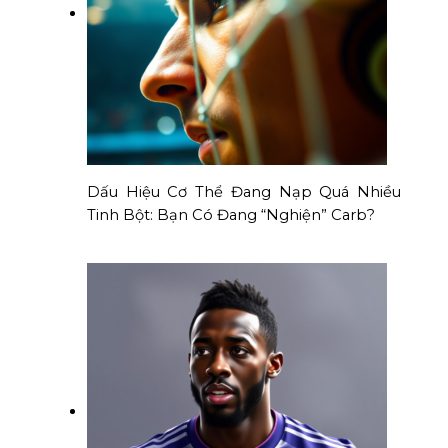
Dấu Hiệu Cơ Thể Đang Nạp Quá Nhiều
Tinh Bột: Bạn Có Đang “Nghiện” Carb?