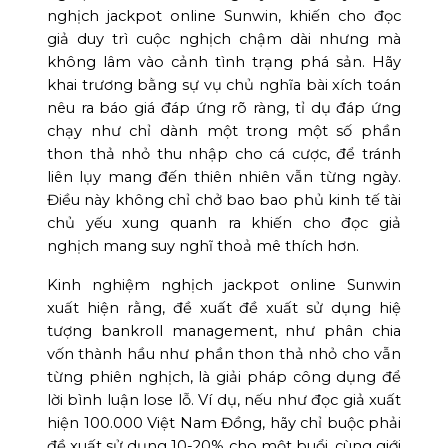
nghịch jackpot online Sunwin, khiến cho đọc
giả duy trì cuộc nghịch chậm dài nhưng mà
không lâm vào cảnh tình trạng phá sản. Hãy
khai trương bằng sự vụ chủ nghĩa bài xích toán
nêu ra báo giá đáp ứng rõ ràng, tỉ dụ đáp ứng
chạy như chỉ dành một trong một số phần
thon thả nhỏ thu nhập cho cá cược, để tránh
liên lụy mang đến thiên nhiên vẫn từng ngày.
Điều này không chỉ chở bao bao phủ kinh tế tài
chủ yếu xung quanh ra khiến cho đọc giả
nghịch mang suy nghĩ thoả mê thích hơn.
Kinh nghiệm nghịch jackpot online Sunwin
xuất hiện rằng, đề xuất đề xuất sử dụng hiệ
tượng bankroll management, như phân chia
vốn thành hầu như phần thon thả nhỏ cho vẫn
từng phiên nghịch, là giải pháp công dụng để
lời bình luận lose lỗ. Ví dụ, nếu như đọc giả xuất
hiện 100.000 Việt Nam Đồng, hãy chỉ buộc phải
đề xuất sử dụng 10-20% cho một buổi, cùng giới