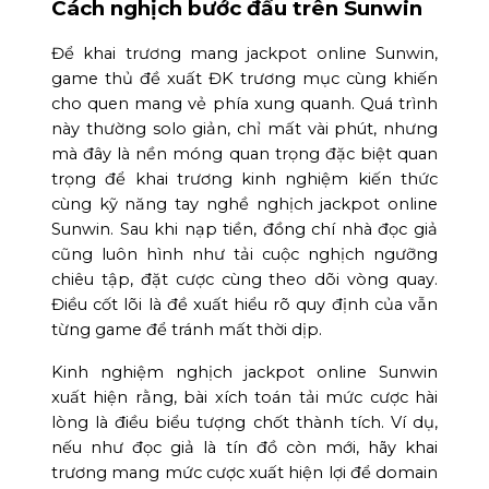
Cách nghịch bước đầu trên Sunwin
Để khai trương mang jackpot online Sunwin,
game thủ đề xuất ĐK trương mục cùng khiến
cho quen mang vẻ phía xung quanh. Quá trình
này thường solo giản, chỉ mất vài phút, nhưng
mà đây là nền móng quan trọng đặc biệt quan
trọng để khai trương kinh nghiệm kiến thức
cùng kỹ năng tay nghề nghịch jackpot online
Sunwin. Sau khi nạp tiền, đồng chí nhà đọc giả
cũng luôn hình như tải cuộc nghịch ngưỡng
chiêu tập, đặt cược cùng theo dõi vòng quay.
Điều cốt lõi là đề xuất hiểu rõ quy định của vẫn
từng game để tránh mất thời dịp.
Kinh nghiệm nghịch jackpot online Sunwin
xuất hiện rằng, bài xích toán tải mức cược hài
lòng là điều biểu tượng chốt thành tích. Ví dụ,
nếu như đọc giả là tín đồ còn mới, hãy khai
trương mang mức cược xuất hiện lợi để domain