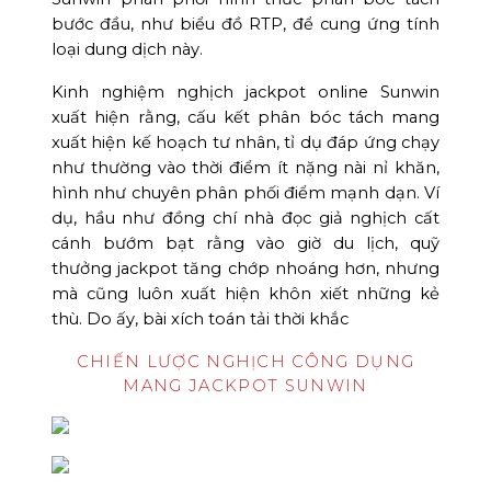
bước đầu, như biểu đồ RTP, để cung ứng tính
loại dung dịch này.
Kinh nghiệm nghịch jackpot online Sunwin
xuất hiện rằng, cấu kết phân bóc tách mang
xuất hiện kế hoạch tư nhân, tỉ dụ đáp ứng chạy
như thường vào thời điểm ít nặng nài nỉ khăn,
hình như chuyên phân phối điểm mạnh dạn. Ví
dụ, hầu như đồng chí nhà đọc giả nghịch cất
cánh bướm bạt rằng vào giờ du lịch, quỹ
thưởng jackpot tăng chớp nhoáng hơn, nhưng
mà cũng luôn xuất hiện khôn xiết những kẻ
thù. Do ấy, bài xích toán tải thời khắc
CHIẾN LƯỢC NGHỊCH CÔNG DỤNG
MANG JACKPOT SUNWIN