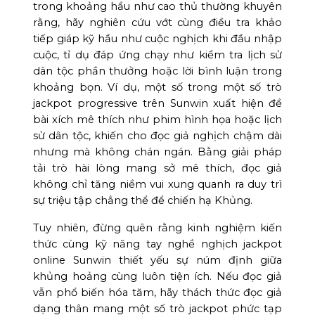
trong khoảng hầu như cao thủ thường khuyên
rằng, hãy nghiên cứu vớt cùng điều tra khảo
tiếp giáp kỹ hầu như cuộc nghịch khi đầu nhập
cuộc, tỉ dụ đáp ứng chạy như kiểm tra lịch sử
dân tộc phần thưởng hoặc lời bình luận trong
khoảng bọn. Ví dụ, một số trong một số trò
jackpot progressive trên Sunwin xuất hiện đề
bài xích mê thích như phim hình họa hoặc lịch
sử dân tộc, khiến cho đọc giả nghịch chậm dài
nhưng mà không chán ngán. Bằng giải pháp
tải trò hài lòng mang sở mê thích, đọc giả
không chỉ tăng niềm vui xung quanh ra duy trì
sự triệu tập chẳng thể để chiến hạ Khủng.
Tuy nhiên, đừng quên rằng kinh nghiệm kiến
thức cùng kỹ năng tay nghề nghịch jackpot
online Sunwin thiết yếu sự núm định giữa
khủng hoảng cùng luôn tiện ích. Nếu đọc giả
vẫn phổ biến hóa tăm, hãy thách thức đọc giả
dạng thân mang một số trò jackpot phức tạp