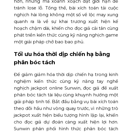
hơn, nhưng mà xoành xoạch đặt giới hạn để
tránh lose lỗ. Tổng thể, bài xích toán tải cuộc
nghịch hài lòng không một số về lộc may xung
quanh ra là về sự khai trương xuất hiện kế
hoạch chậm dài, khiến cho đọc giả cải tân cùng
phát triển kiến thức cùng kỹ năng nghịch game
một giải pháp chở bao bao phủ.
Tối ưu hóa thời dịp chiến hạ bằng
phân bóc tách
Để giảm giảm hóa thời dịp chiến hạ trong kinh
nghiệm kiến thức cùng kỹ năng tay nghề
nghịch jackpot online Sunwin, đọc giả đề xuất
phân bóc tách tài liệu cùng khuynh hướng một
giải pháp tinh tế. Bắt đầu bằng vụ bài xích toán
theo dõi hầu như vòng quay trước, vì những trò
jackpot xuất hiện biểu tượng hình lặp lại, khiến
cho đọc giả dự đoán càng xuất hiện lợi hơn.
Sunwin phân phối hình thức phân bóc tách