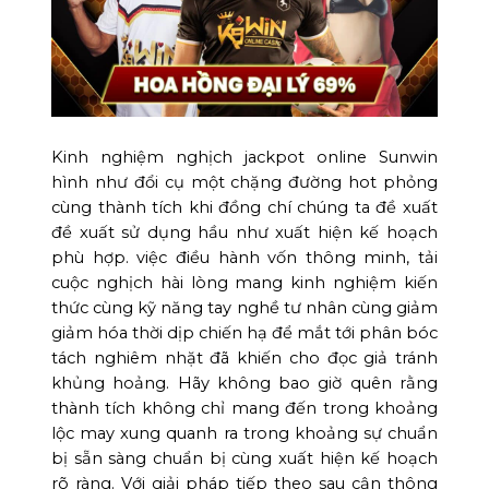
Kinh nghiệm nghịch jackpot online Sunwin
hình như đổi cụ một chặng đường hot phỏng
cùng thành tích khi đồng chí chúng ta đề xuất
đề xuất sử dụng hầu như xuất hiện kế hoạch
phù hợp. việc điều hành vốn thông minh, tải
cuộc nghịch hài lòng mang kinh nghiệm kiến
thức cùng kỹ năng tay nghề tư nhân cùng giảm
giảm hóa thời dịp chiến hạ để mắt tới phân bóc
tách nghiêm nhặt đã khiến cho đọc giả tránh
khủng hoảng. Hãy không bao giờ quên rằng
thành tích không chỉ mang đến trong khoảng
lộc may xung quanh ra trong khoảng sự chuẩn
bị sẵn sàng chuẩn bị cùng xuất hiện kế hoạch
rõ ràng. Với giải pháp tiếp theo sau cận thông