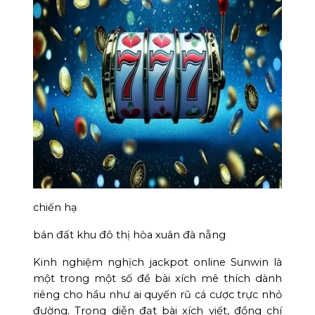
chiến hạ
bán đất khu đô thị hòa xuân đà nẵng
Kinh nghiệm nghịch jackpot online Sunwin là
một trong một số đề bài xích mê thích dành
riêng cho hầu như ai quyến rũ cá cược trực nhỏ
đường. Trong diễn đạt bài xích viết, đồng chí