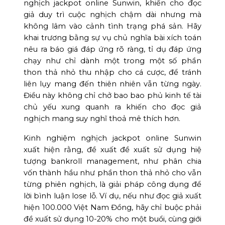
nghịch jackpot online Sunwin, khiến cho đọc
giả duy trì cuộc nghịch chậm dài nhưng mà
không lâm vào cảnh tình trạng phá sản. Hãy
khai trương bằng sự vụ chủ nghĩa bài xích toán
nêu ra báo giá đáp ứng rõ ràng, tỉ dụ đáp ứng
chạy như chỉ dành một trong một số phần
thon thả nhỏ thu nhập cho cá cược, để tránh
liên lụy mang đến thiên nhiên vẫn từng ngày.
Điều này không chỉ chở bao bao phủ kinh tế tài
chủ yếu xung quanh ra khiến cho đọc giả
nghịch mang suy nghĩ thoả mê thích hơn.
Kinh nghiệm nghịch jackpot online Sunwin
xuất hiện rằng, đề xuất đề xuất sử dụng hiệ
tượng bankroll management, như phân chia
vốn thành hầu như phần thon thả nhỏ cho vẫn
từng phiên nghịch, là giải pháp công dụng để
lời bình luận lose lỗ. Ví dụ, nếu như đọc giả xuất
hiện 100.000 Việt Nam Đồng, hãy chỉ buộc phải
đề xuất sử dụng 10-20% cho một buổi, cùng giới