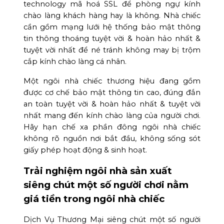
technology mã hoá SSL để phòng ngự kính
chào làng khách hàng hay là không. Nhà chiếc
cần gồm mạng lưới hệ thống bảo mật thông
tin thông thoáng tuyệt vời & hoàn hảo nhất &
tuyệt vời nhất để né tránh không may bị trộm
cắp kính chào làng cá nhân.
Một ngôi nhà chiếc thương hiệu đang gồm
được cơ chế bảo mật thông tin cao, đúng đắn
an toàn tuyệt vời & hoàn hảo nhất & tuyệt vời
nhất mang đến kính chào làng của người chơi.
Hãy hạn chế xa phần đông ngôi nhà chiếc
không rõ nguồn nơi bắt đầu, không sống sót
giấy phép hoạt động & sinh hoạt.
Trải nghiệm ngôi nhà sản xuất
siêng chút một số người chơi nằm
giá tiền trong ngôi nhà chiếc
Dịch Vụ Thương Mại siêng chút một số người