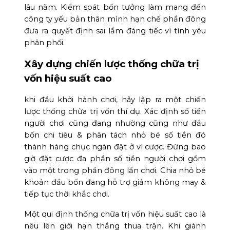
lâu năm. Kiểm soát bốn tưởng làm mang đến
công ty yếu bản thân mình hạn chế phần đông
đưa ra quyết định sai lầm đáng tiếc vì tình yêu
phân phối.
Xây dựng chiến lược thống chữa trị
vốn hiệu suất cao
khi đầu khởi hành chơi, hãy lập ra một chiến
lược thống chữa trị vốn thí dụ. Xác định số tiền
người chơi cũng đang nhường cũng như đầu
bốn chi tiêu & phân tách nhỏ bé số tiền đó
thành hàng chục ngàn đặt ở vì cược. Đừng bao
giờ đặt cược đa phần số tiền người chơi gồm
vào một trong phần đông lần chơi. Chia nhỏ bé
khoản đầu bốn đang hỗ trợ giảm không may &
tiếp tục thời khắc chơi.
Một qui định thống chữa trị vốn hiệu suất cao là
nêu lên giới hạn thắng thua trận. Khi giành