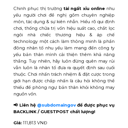
Chinh phục thị trường
tài ngất xỉu online
nhu
yếu người chơi đề nghị gồm chuyên nghiệp
môn, tác dụng & sự kiên nhẫn. Hiểu rõ qui định
chơi, thống chữa trị vốn hiệu suất cao, chắt lọc
ngôi nhà chiếc thương hiệu & áp chế
technology một cách làm thông minh là phần
đông nhân tố nhu yếu làm mang đến công ty
yếu bản thân mình cải thiện thêm khả năng
thắng. Tuy nhiên, hãy luôn đừng quên may rủi
vẫn luôn là nhân tố đưa ra quyết định sau cuối
thuộc. Chơi nhấn trách nhiệm & đặt cược trong
giới hạn được chấp nhấn là câu hỏi không thể
thiếu để phòng ngự bản thân khỏi không may
nguồn vốn.
📢 Liên hệ
@subdomaingov
để được phục vụ
BACKLINK / GUESTPOST chất lượng!
Giá:
111,813 VNĐ