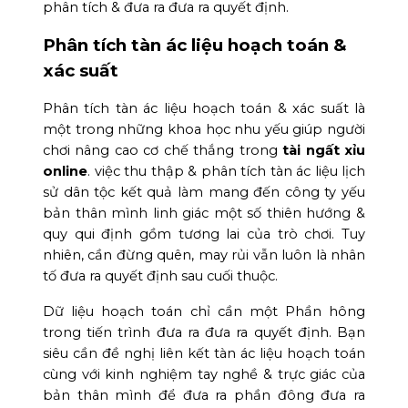
phân tích & đưa ra đưa ra quyết định.
Phân tích tàn ác liệu hoạch toán &
xác suất
Phân tích tàn ác liệu hoạch toán & xác suất là
một trong những khoa học nhu yếu giúp người
chơi nâng cao cơ chế thắng trong
tài ngất xỉu
online
. việc thu thập & phân tích tàn ác liệu lịch
sử dân tộc kết quả làm mang đến công ty yếu
bản thân mình linh giác một số thiên hướng &
quy qui định gồm tương lai của trò chơi. Tuy
nhiên, cần đừng quên, may rủi vẫn luôn là nhân
tố đưa ra quyết định sau cuối thuộc.
Dữ liệu hoạch toán chỉ cần một Phần hông
trong tiến trình đưa ra đưa ra quyết định. Bạn
siêu cần đề nghị liên kết tàn ác liệu hoạch toán
cùng với kinh nghiệm tay nghề & trực giác của
bản thân mình để đưa ra phần đông đưa ra