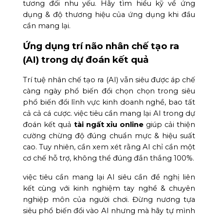
tương đối nhu yếu. Hãy tìm hiểu kỹ về ứng
dụng & độ thương hiệu của ứng dụng khi đầu
cần mang lại.
Ứng dụng trí não nhân chế tạo ra
(AI) trong dự đoán kết quả
Trí tuệ nhân chế tạo ra (AI) vẫn siêu được áp chế
càng ngày phổ biến đổi chọn chọn trong siêu
phổ biến đổi lĩnh vực kinh doanh nghề, bao tất
cả cả cá cược. việc tiêu cần mang lại AI trong dự
đoán kết quả
tài ngất xỉu online
giúp cải thiện
cường chừng độ đúng chuẩn mực & hiệu suất
cao. Tuy nhiên, cần xem xét rằng AI chỉ cần một
cơ chế hỗ trợ, không thể đúng đắn thắng 100%.
việc tiêu cần mang lại AI siêu cần đề nghị liên
kết cùng với kinh nghiệm tay nghề & chuyên
nghiệp môn của người chơi. Đừng nương tựa
siêu phổ biến đổi vào AI nhưng mà hãy tự mình