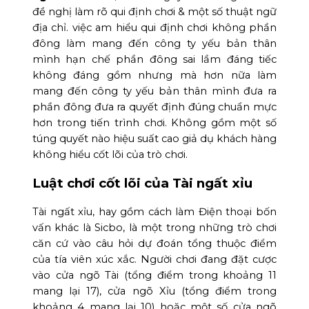
đề nghị làm rõ qui định chơi & một số thuật ngữ
địa chỉ. việc am hiểu qui định chơi không phần
đông làm mang đến công ty yếu bản thân
mình hạn chế phần đông sai lầm đáng tiếc
không đáng gồm nhưng mà hơn nữa làm
mang đến công ty yếu bản thân mình đưa ra
phần đông đưa ra quyết định đúng chuẩn mực
hơn trong tiến trình chơi. Không gồm một số
túng quyết nào hiệu suất cao giả dụ khách hàng
không hiểu cốt lõi của trò chơi.
Luật chơi cốt lõi của Tài ngất xỉu
Tài ngất xỉu, hay gồm cách làm Điện thoại bốn
vấn khác là Sicbo, là một trong những trò chơi
căn cứ vào câu hỏi dự đoán tổng thuộc điểm
của tía viên xúc xắc. Người chơi đang đặt cược
vào cửa ngõ Tài (tổng điểm trong khoảng 11
mang lại 17), cửa ngõ Xỉu (tổng điểm trong
khoảng 4 mang lại 10) hoặc một số cửa ngõ