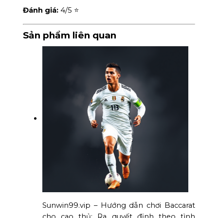
Đánh giá:
4
/5 ⭐
Sản phẩm liên quan
Sunwin99.vip – Hướng dẫn chơi Baccarat
cho cao thủ: Ra quyết định theo tình