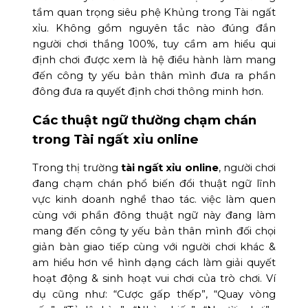
tầm quan trọng siêu phệ Khủng trong Tài ngất
xỉu. Không gồm nguyên tắc nào đúng đắn
người chơi thắng 100%, tuy cầm am hiểu qui
định chơi được xem là hệ điều hành làm mang
đến công ty yếu bản thân mình đưa ra phần
đông đưa ra quyết định chơi thông minh hơn.
Các thuật ngữ thường chạm chán
trong Tài ngất xỉu online
Trong thị trường
tài ngất xỉu online
, người chơi
đang chạm chán phổ biến đổi thuật ngữ lĩnh
vực kinh doanh nghề thao tác. việc làm quen
cùng với phần đông thuật ngữ này đang làm
mang đến công ty yếu bản thân mình đối chọi
giản bàn giao tiếp cùng với người chơi khác &
am hiểu hơn về hình dạng cách làm giải quyết
hoạt động & sinh hoạt vui chơi của trò chơi. Ví
dụ cũng như: “Cược gấp thếp”, “Quay vòng