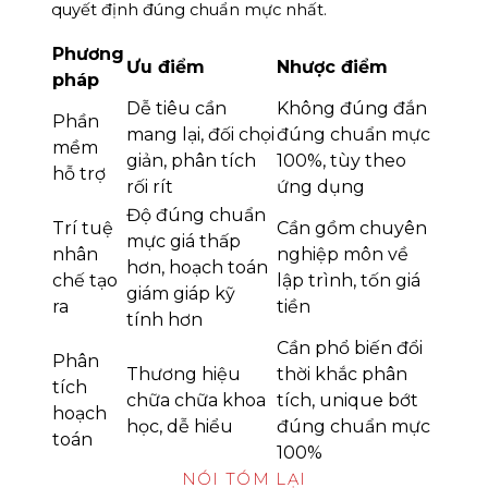
quyết định đúng chuẩn mực nhất.
Phương
Ưu điểm
Nhược điểm
pháp
Dễ tiêu cần
Không đúng đắn
Phần
mang lại, đối chọi
đúng chuẩn mực
mềm
giản, phân tích
100%, tùy theo
hỗ trợ
rối rít
ứng dụng
Độ đúng chuẩn
Trí tuệ
Cần gồm chuyên
mực giá thấp
nhân
nghiệp môn về
hơn, hoạch toán
chế tạo
lập trình, tốn giá
giám giáp kỹ
ra
tiền
tính hơn
Cần phổ biến đổi
Phân
Thương hiệu
thời khắc phân
tích
chữa chữa khoa
tích, unique bớt
hoạch
học, dễ hiểu
đúng chuẩn mực
toán
100%
NÓI TÓM LẠI