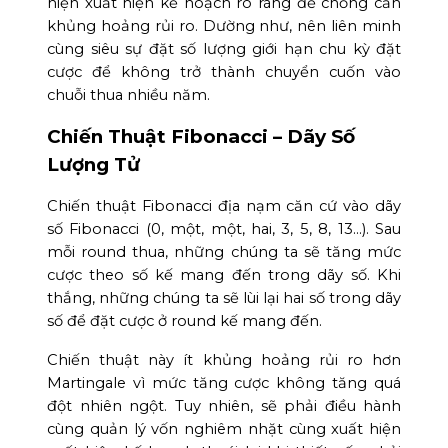
hiện xuất hiện kế hoạch rõ ràng để chống cản
khủng hoảng rủi ro. Dường như, nên liên minh
cùng siêu sự đặt số lượng giới hạn chu kỳ đặt
cược để không trở thành chuyển cuốn vào
chuỗi thua nhiều năm.
Chiến Thuật Fibonacci – Dãy Số
Lượng Tử
Chiến thuật Fibonacci địa nạm căn cứ vào dãy
số Fibonacci (0, một, một, hai, 3, 5, 8, 13…). Sau
mỗi round thua, những chúng ta sẽ tăng mức
cược theo số kế mang đến trong dãy số. Khi
thắng, những chúng ta sẽ lùi lại hai số trong dãy
số để đặt cược ở round kế mang đến.
Chiến thuật này ít khủng hoảng rủi ro hơn
Martingale vì mức tăng cược không tăng quá
đột nhiên ngột. Tuy nhiên, sẽ phải điều hành
cùng quản lý vốn nghiêm nhặt cùng xuất hiện