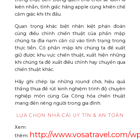
kiên nhẫn, tỉnh giấc hãng apple cùng khiên chế
cảm giác khi thi đấu.
Quan trọng khác biệt nhân kiệt phán đoán
cùng điều chỉnh chiến thuật của phần mập
chúng ta địa nạm căn cứ vào tình trạng trong
thực tiễn. Có phần mập khi chúng ta đề xuất
giữ được khu vực chiến thuật, xuất hiện những
khi chúng ta đề xuất điều chỉnh hay chuyển qua
chiến thuật khác.
Hãy ghi chép lại những round chơi, hiệu quả
thắng thua để rút kinh nghiệm trình độ chuyên
nghiệp môn cùng Gia Công hóa chiến thuật
mang đến riêng người trong gia đình.
LỰA CHỌN NHÀ CÁI UY TÍN & AN TOÀN
Xem
http://www.vosatravel.com/w
thêm: