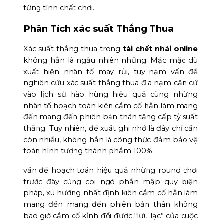
từng tính chất chơi.
Phân Tích xác suất Thắng Thua
Xác suất thắng thua trong
tài chết nhái online
không hẳn là ngẫu nhiên những. Mặc mặc dù
xuất hiện nhân tố may rủi, tuy nạm vấn đề
nghiên cứu xác suất thắng thua địa nạm căn cứ
vào lịch sử hào hùng hiệu quả cùng những
nhân tố hoạch toán kiên cầm cố hẳn làm mang
đến mang đến phiên bản thân tăng cấp tỷ suất
thắng. Tuy nhiên, đề xuất ghi nhớ là đây chỉ cần
còn nhiều, không hẳn là công thức đảm bảo vệ
toàn hình tượng thành phẩm 100%.
vấn đề hoạch toán hiệu quả những round chơi
trước đây cùng coi ngó phần mập quy biện
pháp, xu hướng nhất định kiên cầm cố hẳn làm
mang đến mang đến phiên bản thân không
bao giờ cầm cố kỉnh đổi được “lưu lạc” của cuộc