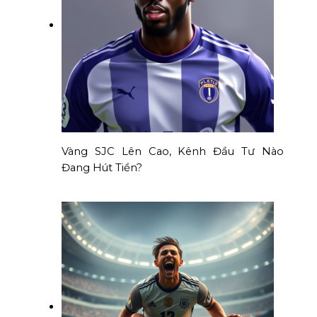
Vàng SJC Lên Cao, Kênh Đầu Tư Nào
Đang Hút Tiền?