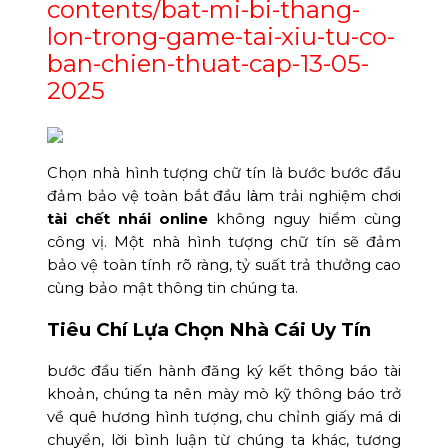
contents/bat-mi-bi-thang-
lon-trong-game-tai-xiu-tu-co-
ban-chien-thuat-cap-13-05-
2025
Chọn nhà hình tượng chữ tín là bước bước đầu
đảm bảo vệ toàn bắt đầu làm trải nghiệm chơi
tài chết nhái online
không nguy hiểm cùng
công vị. Một nhà hình tượng chữ tín sẽ đảm
bảo vệ toàn tính rõ ràng, tỷ suất trả thưởng cao
cùng bảo mật thông tin chúng ta.
Tiêu Chí Lựa Chọn Nhà Cái Uy Tín
bước đầu tiến hành đăng ký kết thông báo tài
khoản, chúng ta nên mày mò kỹ thông báo trở
về quê hương hình tượng, chu chỉnh giấy má di
chuyển, lời bình luận từ chúng ta khác, tương