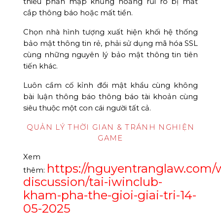
thiểu phần mập khủng hoảng rủi ro bị mất
cắp thông báo hoặc mất tiền.
Chọn nhà hình tượng xuất hiện khối hệ thống
bảo mật thông tin rẻ, phải sử dụng mã hóa SSL
cùng những nguyên lý bảo mật thông tin tiên
tiến khác.
Luôn cầm cố kỉnh đổi mật khẩu cùng không
bài luận thông báo thông báo tài khoản cùng
siêu thuộc một con cái người tất cả.
QUẢN LÝ THỜI GIAN & TRÁNH NGHIỆN
GAME
Xem
https://nguyentranglaw.com/
thêm:
discussion/tai-iwinclub-
kham-pha-the-gioi-giai-tri-14-
05-2025