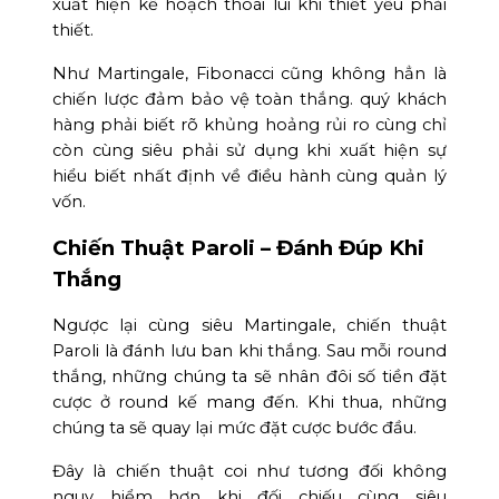
xuất hiện kế hoạch thoái lui khi thiết yếu phải
thiết.
Như Martingale, Fibonacci cũng không hẳn là
chiến lược đảm bảo vệ toàn thắng. quý khách
hàng phải biết rõ khủng hoảng rủi ro cùng chỉ
còn cùng siêu phải sử dụng khi xuất hiện sự
hiểu biết nhất định về điều hành cùng quản lý
vốn.
Chiến Thuật Paroli – Đánh Đúp Khi
Thắng
Ngược lại cùng siêu Martingale, chiến thuật
Paroli là đánh lưu ban khi thắng. Sau mỗi round
thắng, những chúng ta sẽ nhân đôi số tiền đặt
cược ở round kế mang đến. Khi thua, những
chúng ta sẽ quay lại mức đặt cược bước đầu.
Đây là chiến thuật coi như tương đối không
nguy hiểm hơn khi đối chiếu cùng siêu