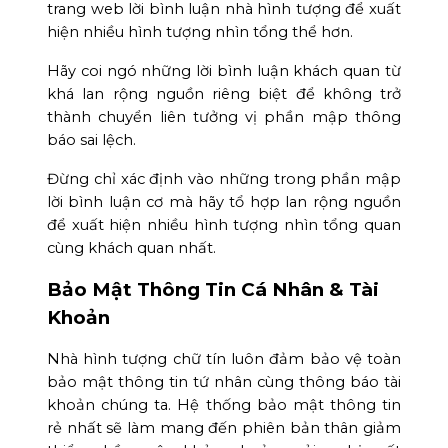
trang web lời bình luận nhà hình tượng để xuất
hiện nhiều hình tượng nhìn tổng thể hơn.
Hãy coi ngó những lời bình luận khách quan từ
khá lan rộng nguồn riêng biệt để không trở
thành chuyển liên tưởng vị phần mập thông
báo sai lệch.
Đừng chỉ xác định vào những trong phần mập
lời bình luận cơ mà hãy tổ hợp lan rộng nguồn
để xuất hiện nhiều hình tượng nhìn tổng quan
cùng khách quan nhất.
Bảo Mật Thông Tin Cá Nhân & Tài
Khoản
Nhà hình tượng chữ tín luôn đảm bảo vệ toàn
bảo mật thông tin tứ nhân cùng thông báo tài
khoản chúng ta. Hệ thống bảo mật thông tin
rẻ nhất sẽ làm mang đến phiên bản thân giảm