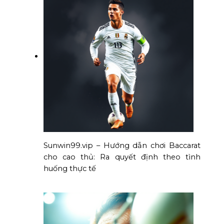
Sunwin99.vip – Hướng dẫn chơi Baccarat
cho cao thủ: Ra quyết định theo tình
huống thực tế