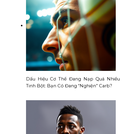
Dấu Hiệu Cơ Thể Đang Nạp Quá Nhiều
Tinh Bột: Bạn Có Đang “Nghiện” Carb?