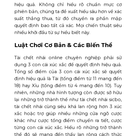
hiệu quả. Không chỉ hiểu rõ chuẩn mực cơ
phiên bản, chúng ta đề xuất hiểu sâu hơn về xác
suất thắng thua, từ đó chuyển ra phần mập
quyết định bao tất cả xác. Mọi chiến thuật siêu
nhiều khởi đầu từ sự hiểu biết này.
Luật Chơi Cơ Bản & Các Biến Thể
Tài chết nhái online chuyên nghiệp phải sử
dụng 3 con cái xúc xắc để quyết định hiệu quả.
Tổng số điểm của 3 con cái xúc xắc sẽ quyết
định hiệu quả là Tài (tổng điểm từ 11 mang đến
18) hay Xỉu (tổng điểm từ 4 mang đến 10). Tuy
nhiên, những nhà hình tượng còn được sở hữu
lại những trở thành thể như tài chết nhái sicbo,
tài chết nhái cùng siêu khá lan rộng hơn 3 xúc
xắc hoặc trợ giúp nhiều những cửa ngõ cược
khác như cược tổng điểm chuyển ra tiết, cược
từng con cái xúc xắc. Hiểu rõ những trở thành
thể đó sẽ mang đến thấy lan rộng cách thức