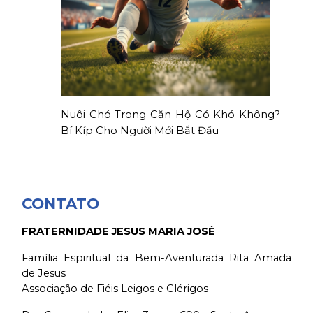
Nuôi Chó Trong Căn Hộ Có Khó Không?
Bí Kíp Cho Người Mới Bắt Đầu
CONTATO
FRATERNIDADE JESUS MARIA JOSÉ
Família Espiritual da Bem-Aventurada Rita Amada
de Jesus
Associação de Fiéis Leigos e Clérigos