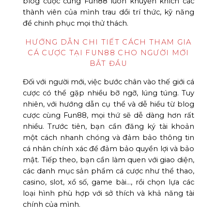
blog cược cùng Fun88 luôn khuyến khích các
thành viên của mình trau dồi trí thức, kỹ năng
để chinh phục mọi thử thách.
HƯỚNG DẪN CHI TIẾT CÁCH THAM GIA
CÁ CƯỢC TẠI FUN88 CHO NGƯỜI MỚI
BẮT ĐẦU
Đối với người mới, việc bước chân vào thế giới cá
cược có thể gặp nhiều bỡ ngỡ, lúng túng. Tuy
nhiên, với hướng dẫn cụ thể và dễ hiểu từ blog
cược cùng Fun88, mọi thứ sẽ dễ dàng hơn rất
nhiều. Trước tiên, bạn cần đăng ký tài khoản
một cách nhanh chóng và đảm bảo thông tin
cá nhân chính xác để đảm bảo quyền lợi và bảo
mật. Tiếp theo, bạn cần làm quen với giao diện,
các danh mục sản phẩm cá cược như thể thao,
casino, slot, xổ số, game bài…, rồi chọn lựa các
loại hình phù hợp với sở thích và khả năng tài
chính của mình.