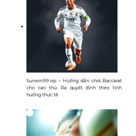
Sunwin99.vip – Hướng dẫn chơi Baccarat
cho cao thủ: Ra quyết định theo tình
huống thực tế