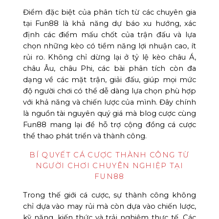
Điểm đặc biệt của phân tích từ các chuyên gia
tại Fun88 là khả năng dự báo xu hướng, xác
định các điểm mấu chốt của trận đấu và lựa
chọn những kèo có tiềm năng lợi nhuận cao, ít
rủi ro. Không chỉ dừng lại ở tỷ lệ kèo châu Á,
châu Âu, châu Phi, các bài phân tích còn đa
dạng về các mặt trận, giải đấu, giúp mọi mức
độ người chơi có thể dễ dàng lựa chọn phù hợp
với khả năng và chiến lược của mình. Đây chính
là nguồn tài nguyên quý giá mà blog cược cùng
Fun88 mang lại để hỗ trợ cộng đồng cá cược
thể thao phát triển và thành công.
BÍ QUYẾT CÁ CƯỢC THÀNH CÔNG TỪ
NGƯỜI CHƠI CHUYÊN NGHIỆP TẠI
FUN88
Trong thế giới cá cược, sự thành công không
chỉ dựa vào may rủi mà còn dựa vào chiến lược,
kỹ năng, kiến thức và trải nghiệm thực tế. Các