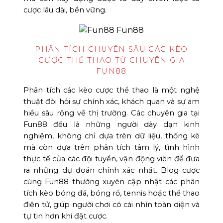
cược lâu dài, bền vững.
PHÂN TÍCH CHUYÊN SÂU CÁC KÈO
CƯỢC THỂ THAO TỪ CHUYÊN GIA
FUN88
Phân tích các kèo cược thể thao là một nghệ
thuật đòi hỏi sự chính xác, khách quan và sự am
hiểu sâu rộng về thị trường. Các chuyên gia tại
Fun88 đều là những người dày dạn kinh
nghiệm, không chỉ dựa trên dữ liệu, thống kê
mà còn dựa trên phân tích tâm lý, tình hình
thực tế của các đội tuyển, vận động viên để đưa
ra những dự đoán chính xác nhất. Blog cược
cùng Fun88 thường xuyên cập nhật các phân
tích kèo bóng đá, bóng rổ, tennis hoặc thể thao
điện tử, giúp người chơi có cái nhìn toàn diện và
tự tin hơn khi đặt cược.