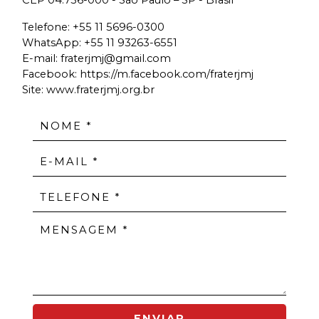
Telefone:
+55 11 5696-0300
WhatsApp:
+55 11 93263-6551
E-mail:
fraterjmj@gmail.com
Facebook:
https://m.facebook.com/fraterjmj
Site: www.fraterjmj.org.br
ENVIAR