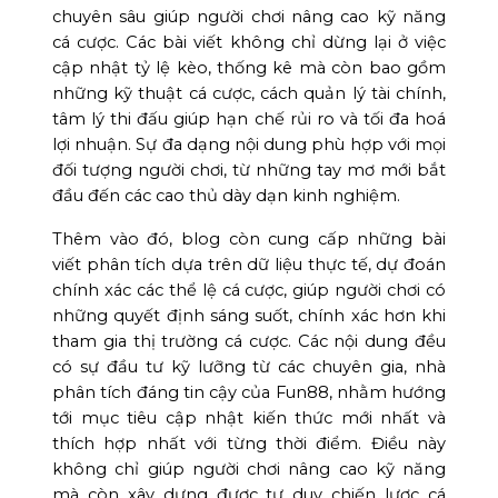
chuyên sâu giúp người chơi nâng cao kỹ năng
cá cược. Các bài viết không chỉ dừng lại ở việc
cập nhật tỷ lệ kèo, thống kê mà còn bao gồm
những kỹ thuật cá cược, cách quản lý tài chính,
tâm lý thi đấu giúp hạn chế rủi ro và tối đa hoá
lợi nhuận. Sự đa dạng nội dung phù hợp với mọi
đối tượng người chơi, từ những tay mơ mới bắt
đầu đến các cao thủ dày dạn kinh nghiệm.
Thêm vào đó, blog còn cung cấp những bài
viết phân tích dựa trên dữ liệu thực tế, dự đoán
chính xác các thể lệ cá cược, giúp người chơi có
những quyết định sáng suốt, chính xác hơn khi
tham gia thị trường cá cược. Các nội dung đều
có sự đầu tư kỹ lưỡng từ các chuyên gia, nhà
phân tích đáng tin cậy của Fun88, nhằm hướng
tới mục tiêu cập nhật kiến thức mới nhất và
thích hợp nhất với từng thời điểm. Điều này
không chỉ giúp người chơi nâng cao kỹ năng
mà còn xây dựng được tư duy chiến lược cá