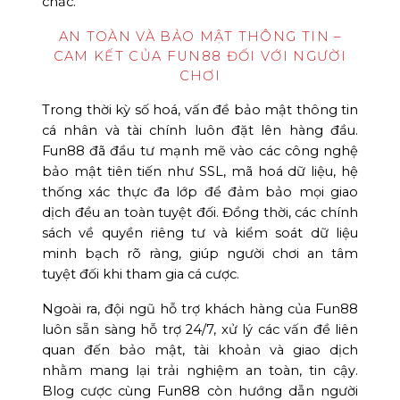
chắc.
AN TOÀN VÀ BẢO MẬT THÔNG TIN –
CAM KẾT CỦA FUN88 ĐỐI VỚI NGƯỜI
CHƠI
Trong thời kỳ số hoá, vấn đề bảo mật thông tin
cá nhân và tài chính luôn đặt lên hàng đầu.
Fun88 đã đầu tư mạnh mẽ vào các công nghệ
bảo mật tiên tiến như SSL, mã hoá dữ liệu, hệ
thống xác thực đa lớp để đảm bảo mọi giao
dịch đều an toàn tuyệt đối. Đồng thời, các chính
sách về quyền riêng tư và kiểm soát dữ liệu
minh bạch rõ ràng, giúp người chơi an tâm
tuyệt đối khi tham gia cá cược.
Ngoài ra, đội ngũ hỗ trợ khách hàng của Fun88
luôn sẵn sàng hỗ trợ 24/7, xử lý các vấn đề liên
quan đến bảo mật, tài khoản và giao dịch
nhằm mang lại trải nghiệm an toàn, tin cậy.
Blog cược cùng Fun88 còn hướng dẫn người