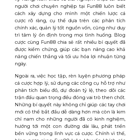
người chơi chuyên nghiệp tại Fun88 luôn biết
cách xây dựng cho mình một chiến lược cá
cược rõ ràng, cụ thể dựa trên các phân tích
chính xác, quản lý tốt nguồn vốn, cũng như duy
trì tâm lý ổn định trong mọi tình huống. Blog
cược cùng Fun88 chia sẻ rất nhiều bí quyết đã
được kiểm chứng, giúp các bạn nâng cao khả
năng chiến thắng và tối ưu hóa lợi nhuận từng
ngày.
Ngoài ra, việc học tập, rèn luyện phương pháp
cá cược hợp lý, sử dụng các công cụ hỗ trợ như
phân tích biểu đồ, dự đoán tỷ lệ, theo dõi các
trận đấu quan trọng đều đóng vai trò then chốt.
Những bí quyết này không chỉ giúp các tay chơi
mới có thể bắt đầu dễ dàng hơn mà còn là kim
chỉ nam cho những người đã có kinh nghiệm,
hướng tới một con đường dài lâu, phát triển
bền vững trong lĩnh vực cá cược. Chính vì thế,