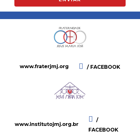
www.fraterjmj.org
/ FACEBOOK
/
www.institutojmj.org.br
FACEBOOK