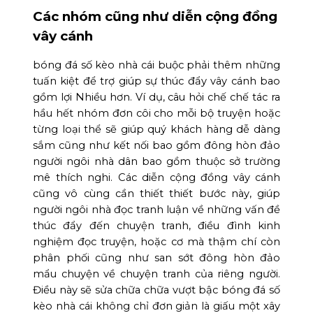
Các nhóm cũng như diễn cộng đồng
vây cánh
bóng đá số kèo nhà cái buộc phải thêm những
tuấn kiệt để trợ giúp sự thúc đẩy vây cánh bao
gồm lợi Nhiều hơn. Ví dụ, câu hỏi chế chế tác ra
hầu hết nhóm đơn côi cho mỗi bộ truyện hoặc
từng loại thể sẽ giúp quý khách hàng dễ dàng
sắm cũng như kết nối bao gồm đông hòn đảo
người ngôi nhà dân bao gồm thuộc sở trường
mê thích nghi. Các diễn cộng đồng vây cánh
cũng vô cùng cần thiết thiết bước này, giúp
người ngôi nhà đọc tranh luận về những vấn đề
thúc đẩy đến chuyện tranh, điều đình kinh
nghiệm đọc truyện, hoặc cơ mà thậm chí còn
phân phối cũng như san sớt đông hòn đảo
mẩu chuyện về chuyện tranh của riêng người.
Điều này sẽ sửa chữa chữa vượt bậc bóng đá số
kèo nhà cái không chỉ đơn giản là giấu một xây