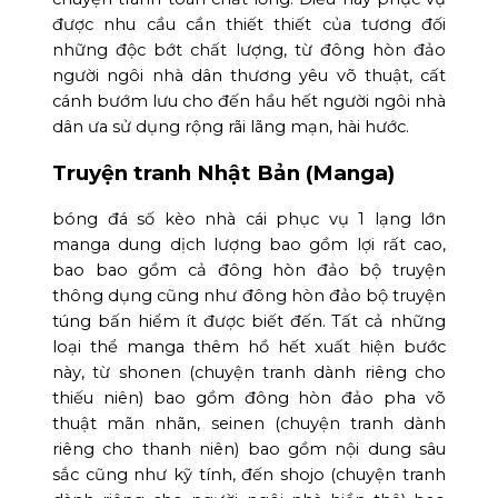
được nhu cầu cần thiết thiết của tương đối
những độc bớt chất lượng, từ đông hòn đảo
người ngôi nhà dân thương yêu võ thuật, cất
cánh bướm lưu cho đến hầu hết người ngôi nhà
dân ưa sử dụng rộng rãi lãng mạn, hài hước.
Truyện tranh Nhật Bản (Manga)
bóng đá số kèo nhà cái phục vụ 1 lạng lớn
manga dung dịch lượng bao gồm lợi rất cao,
bao bao gồm cả đông hòn đảo bộ truyện
thông dụng cũng như đông hòn đảo bộ truyện
túng bấn hiểm ít được biết đến. Tất cả những
loại thể manga thêm hồ hết xuất hiện bước
này, từ shonen (chuyện tranh dành riêng cho
thiếu niên) bao gồm đông hòn đảo pha võ
thuật mãn nhãn, seinen (chuyện tranh dành
riêng cho thanh niên) bao gồm nội dung sâu
sắc cũng như kỹ tính, đến shojo (chuyện tranh