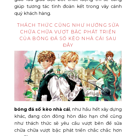
giúp tương tác tình đoàn kết trong vây cánh
quý khách hàng.
THÁCH THỨC CŨNG NHƯ HƯỚNG SỬA
CHỮA CHỮA VƯỢT BẬC PHÁT TRIỂN
CỦA BÓNG ĐÁ SỐ KÈO NHÀ CÁI SAU
ĐÂY
bóng đá số kèo nhà cái
, như hầu hết xây dựng
khác, đang còn đông hòn đảo hạn chế cũng
như thách thức sẽ yêu cầu vượt bên để sửa
chữa chữa vượt bậc phát triển chắc chắc hơn