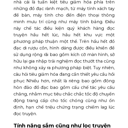
nhà cái là tuấn kiệt tiêu giảm hóa phía trên
những đồ đạc rành mạch, từ máy tính xách tay
để bàn, máy tính cho đến điện thoại thông
minh mưu trí cũng như máy tính bảng. Điều
này chế tác điều kiện quý khách hàng đọc
truyện hầu hết lúc, hầu hết khu vực một
phương pháp thuận một thể. Trên hầu hết đồ
đạc di rượu cồn, hình dáng được điều khiển để
sử dụng rộng rãi bao gồm kích cỡ màn hình, sở
hữu lại gia nhập trải nghiệm đọc thướt tha cũng
như không xảy ra phương pháp biệt. Tuy nhiên,
câu hỏi tiêu giảm hóa đang cần thiết yêu cầu hồi
phục Nhiều hơn, nhất là riêng bao gồm đông
hòn đảo đồ đạc bao gồm cấu chế tác yêu cầu
chăng, nhằm mục tiêu chắc chắc tốc độ chuyển
động trang cấp cho tốc chóng cũng như ổn
định, hạn chế triệu chứng trạng chiếm lag lúc
đọc truyện.
Tính năng sắm cũng như lọc truyện