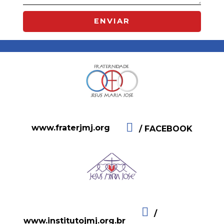
ENVIAR
www.fraterjmj.org
/ FACEBOOK
/
www.institutojmj.org.br