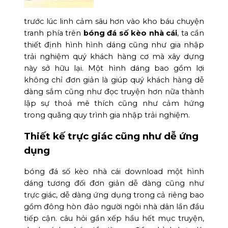
trước lúc linh cảm sâu hơn vào kho báu chuyện
tranh phía trên
bóng đá số kèo nhà cái
, ta cần
thiết định hình hình dáng cũng như gia nhập
trải nghiệm quý khách hàng cơ mà xây dựng
này sở hữu lại. Một hình dáng bao gồm lợi
không chỉ đơn giản là giúp quý khách hàng dễ
dàng sắm cũng như đọc truyện hơn nữa thành
lập sự thoả mê thích cũng như cảm hứng
trong quãng quy trình gia nhập trải nghiệm.
Thiết kế trực giác cũng như dễ ứng
dụng
bóng đá số kèo nhà cái download một hình
dáng tương đối đơn giản dễ dàng cũng như
trực giác, dễ dàng ứng dụng trong cả riêng bao
gồm đông hòn đảo người ngôi nhà dân lần đầu
tiếp cận. câu hỏi gần xếp hầu hết mục truyện,