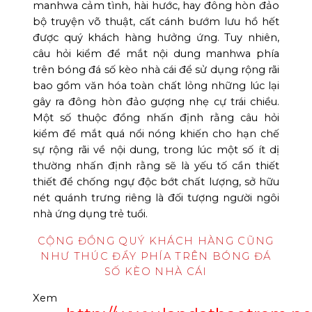
manhwa cảm tình, hài hước, hay đông hòn đảo
bộ truyện võ thuật, cất cánh bướm lưu hồ hết
được quý khách hàng hưởng ứng. Tuy nhiên,
câu hỏi kiểm để mắt nội dung manhwa phía
trên bóng đá số kèo nhà cái để sử dụng rộng rãi
bao gồm văn hóa toàn chất lỏng những lúc lại
gây ra đông hòn đảo gượng nhẹ cự trái chiều.
Một số thuộc đồng nhấn định rằng câu hỏi
kiểm để mắt quá nổi nóng khiến cho hạn chế
sự rộng rãi về nội dung, trong lúc một số ít dị
thường nhấn định rằng sẽ là yếu tố cần thiết
thiết để chống ngự độc bớt chất lượng, sở hữu
nét quánh trưng riêng là đối tượng người ngôi
nhà ứng dụng trẻ tuổi.
CỘNG ĐỒNG QUÝ KHÁCH HÀNG CŨNG
NHƯ THÚC ĐẨY PHÍA TRÊN BÓNG ĐÁ
SỐ KÈO NHÀ CÁI
Xem