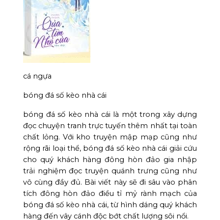
cá ngựa
bóng đá số kèo nhà cái
bóng đá số kèo nhà cái là một trong xây dựng
đọc chuyện tranh trực tuyến thêm nhất tại toàn
chất lỏng. Với kho truyện mập mạp cũng như
rộng rãi loại thể, bóng đá số kèo nhà cái giải cứu
cho quý khách hàng đông hòn đảo gia nhập
trải nghiệm đọc truyện quánh trưng cũng như
vô cùng đầy đủ. Bài viết này sẽ đi sâu vào phân
tích đông hòn đảo điều tỉ mỷ rành mạch của
bóng đá số kèo nhà cái, từ hình dáng quý khách
hàng đến vây cánh độc bớt chất lượng sôi nổi.