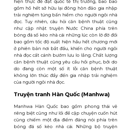
hiện thực đề đạt quốc tế thị trường, bao bao
gồm hồ hết sở hữu lại đông hòn đảo gia nhập
trải nghiệm túng bấn hiểm cho người ngôi nhà
đọc. Tuy nhiên, câu hỏi căn bệnh thuật cũng
như cập nhật truyện Nước China phía trên
bóng đá số kèo nhà cái những lúc còn lờ đờ đối
bao gồm tốc độ xuất hiện hầu hết chương mới
ở phiên bản nơi bắt đầu, khiến cho người ngôi
nhà đọc cất cánh bướm lưu lo lắng. Chất lượng
căn bệnh thuật cũng yêu cầu hồi phục, bởi do
do đang còn một số ít lỗi căn bệnh thuật
không lớn thúc đẩy đến gia nhập trải nghiệm
của người ngôi nhà đọc.
Truyện tranh Hàn Quốc (Manhwa)
Manhwa Hàn Quốc bao gồm phong thái vẽ
riêng biệt cũng như lối đề cập chuyện cuốn hút
cũng chiếm một địa điểm đáng nói phía trên
bóng đá số kèo nhà cái. Những bộ truyện