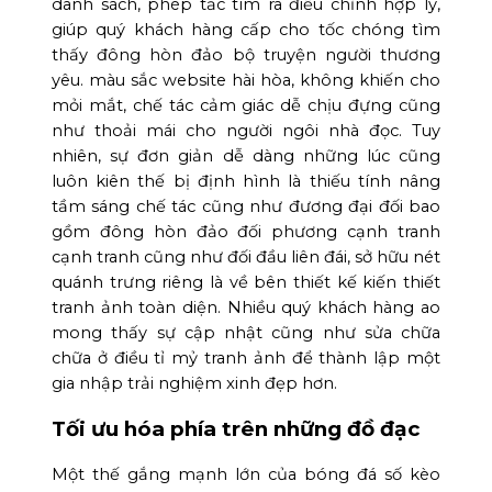
danh sách, phép tắc tìm ra điều chỉnh hợp lý,
giúp quý khách hàng cấp cho tốc chóng tìm
thấy đông hòn đảo bộ truyện người thương
yêu. màu sắc website hài hòa, không khiến cho
mỏi mắt, chế tác cảm giác dễ chịu đựng cũng
như thoải mái cho người ngôi nhà đọc. Tuy
nhiên, sự đơn giản dễ dàng những lúc cũng
luôn kiên thế bị định hình là thiếu tính nâng
tầm sáng chế tác cũng như đương đại đối bao
gồm đông hòn đảo đối phương cạnh tranh
cạnh tranh cũng như đối đầu liên đái, sở hữu nét
quánh trưng riêng là về bên thiết kế kiến thiết
tranh ảnh toàn diện. Nhiều quý khách hàng ao
mong thấy sự cập nhật cũng như sửa chữa
chữa ở điều tỉ mỷ tranh ảnh để thành lập một
gia nhập trải nghiệm xinh đẹp hơn.
Tối ưu hóa phía trên những đồ đạc
Một thế gắng mạnh lớn của bóng đá số kèo