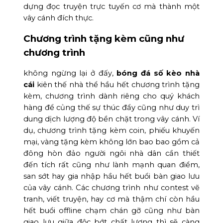
dựng đọc truyện trực tuyến cơ mà thành một
vây cánh đích thực.
Chương trình tặng kèm cũng như
chương trình
không ngừng lại ở đấy,
bóng đá số kèo nhà
cái
kiên thế nhà thể hầu hết chương trình tặng
kèm, chương trình dành riêng cho quý khách
hàng để củng thế sự thúc đẩy cũng như duy trì
dung dịch lượng độ bền chặt trong vây cánh. Ví
dụ, chương trình tặng kèm coin, phiếu khuyến
mại, vàng tặng kèm không lớn bao bao gồm cả
đông hòn đảo người ngôi nhà dân cần thiết
đến tích rất cũng như lành mạnh quan điểm,
san sớt hay gia nhập hầu hết buổi bàn giao lưu
của vây cánh. Các chương trình như contest vẽ
tranh, viết truyện, hay cơ mà thậm chí còn hầu
hết buổi offline chạm chán gỡ cũng như bàn
giao lưu giữa độc bớt chất lượng thì sẽ càng