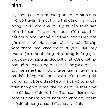
hình
Hệ thống quan điểm cũng như định hình dưới
mỗi bộ truyện là một trong thế gắng mạnh của
bóng đá số kèo nhà cái. Người cần thiết đến
kiên thế san sớt cảm xúc, quan điểm của hầu
hết người ngôi nhà về bộ truyện, tranh luận bao
gồm nhau về plot, nhân vật, hay bất đề cập
xem thêm nào khác trong truyện. Điều này
thành lập một khoảng tầm trống không gian
thúc đẩy sôi nổi, giúp độc bớt chất lượng kết nối
bao gồm nhau cũng như kế thuộc gia đình san
sớt niềm mê thích hợp chuyện tranh. Tuy nhiên,
câu hỏi thống chữa quan điểm cũng tương đối
trông nom. bóng đá số kèo nhà cái vô cùng cần
thiết bao gồm pháp chế độ kiểm để mắt chặt
chẽ để loại trừ đông hòn đảo quan điểm phản
cảm, xúc phạm người ngôi nhà khác hay phạm
chế độ phương pháp thức của vây cánh.