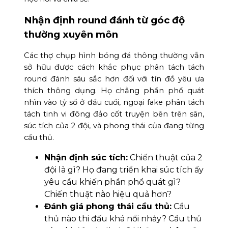
Nhận định round đánh từ góc độ
thường xuyên môn
Các thợ chụp hình bóng đá thông thường vẫn
sở hữu được cách khắc phục phân tách tách
round đánh sâu sắc hơn đối với tín đồ yêu ưa
thích thông dụng. Họ chẳng phần phổ quát
nhìn vào tỷ số ở đầu cuối, ngoại fake phân tách
tách tinh vi đông đảo cốt truyện bên trên sân,
súc tích của 2 đội, và phong thái của đang từng
cầu thủ.
Nhận định súc tích:
Chiến thuật của 2
đội là gì? Họ đang triển khai súc tích ấy
yêu cầu khiến phần phổ quát gì?
Chiến thuật nào hiệu quả hơn?
Đánh giá phong thái cầu thủ:
Cầu
thủ nào thi đấu khá nổi nhảy? Cầu thủ