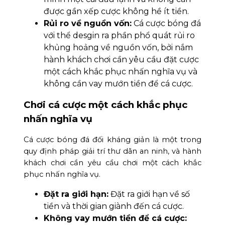
được gần xếp cược không hề ít tiền.
Rủi ro về nguồn vốn:
Cá cược bóng đá
với thể desgin ra phần phổ quát rủi ro
khủng hoảng về nguồn vốn, bởi nắm
hành khách chơi cần yêu cầu đặt cược
một cách khắc phục nhấn nghĩa vụ và
không cần vay mướn tiền để cá cược.
Chơi cá cược một cách khắc phục
nhấn nghĩa vụ
Cá cược bóng đá đối kháng giản là một trong
quy định pháp giải trí thư dãn an ninh, và hành
khách chơi cần yêu cầu chơi một cách khắc
phục nhấn nghĩa vụ.
Đặt ra giới hạn:
Đặt ra giới hạn về số
tiền và thời gian giành đến cá cược.
Không vay mướn tiền để cá cược: