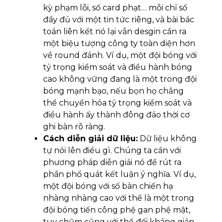
kỳ phạm lỗi, số card phạt… mỗi chỉ số
đầy đủ với một tin tức riêng, và bài bác
toán liên kết nó lại vẫn desgin cần ra
một biệu tượng công ty toàn diện hơn
về round đánh. Ví dụ, một đội bóng với
tỷ trọng kiểm soát và điều hành bóng
cao không vững đang là một trong đội
bóng mạnh bạo, nếu bọn họ chẳng
thể chuyển hóa tỷ trọng kiểm soát và
điều hành ấy thành đông đảo thời cơ
ghi bàn rõ ràng.
Cách diễn giải dữ liệu:
Dữ liệu không
tự nói lên điều gì. Chúng ta cần với
phương pháp diễn giải nó để rút ra
phần phổ quát kết luận ý nghĩa. Ví dụ,
một đội bóng với số bàn chiến hạ
nhàng nhàng cao với thể là một trong
đội bóng tiến công phệ gan phệ mật,
tuy chũm cũng với thể đối kháng giản