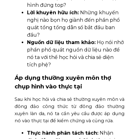
hình đứng top?
Lời khuyên hữu ích:
Những khuyến
nghị nào bọn họ giành đến phần phổ
quát tổng tổng dân số bắt đầu ban
đầu?
Nguồn dữ liệu tham khảo:
Họ nói nhở
phần phổ quát nguồn dữ liệu nào để
nó ta với thể học hỏi và chia sẻ diện
tích phệ?
Áp dụng thường xuyên môn thợ
chụp hình vào thực tại
Sau khi học hỏi và chia sẻ thường xuyên môn và
đông đảo công thức từ đông đảo thường
xuyên làn da, nó ta cần yêu cầu được áp dụng
nó vào thực tại để kiểm chứng và củng rứa.
Thực hành phân tách tách:
Nhận