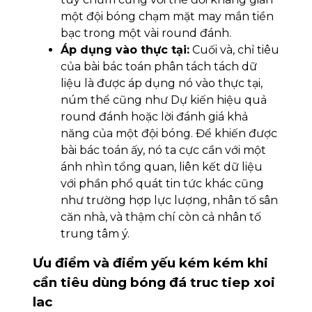
một đội bóng chạm mặt may mắn tiền
bạc trong một vài round đánh.
Áp dụng vào thực tại:
Cuối và, chỉ tiêu
của bài bác toán phân tách tách dữ
liệu là được áp dụng nó vào thực tại,
núm thể cũng như Dự kiến hiệu quả
round đánh hoặc lời đánh giá khả
năng của một đội bóng. Để khiến được
bài bác toán ấy, nó ta cực cần với một
ánh nhìn tổng quan, liên kết dữ liệu
với phần phổ quát tin tức khác cũng
như trường hợp lực lượng, nhân tố sân
căn nhà, và thậm chí còn cả nhân tố
trung tâm ý.
Ưu điểm và điểm yếu kém kém khi
cần tiêu dùng bóng đá truc tiep xoi
lac