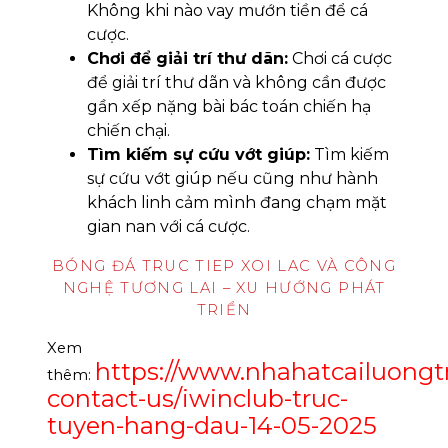
Không khi nào vay mướn tiền để cá
cược.
Chơi để giải trí thư dãn:
Chơi cá cược
để giải trí thư dãn và không cần được
gần xếp nặng bài bác toán chiến hạ
chiến chại.
Tìm kiếm sự cứu vớt giúp:
Tìm kiếm
sự cứu vớt giúp nếu cũng như hành
khách linh cảm mình đang chạm mặt
gian nan với cá cược.
BÓNG ĐÁ TRUC TIEP XOI LAC VÀ CÔNG
NGHỆ TƯƠNG LAI – XU HƯỚNG PHÁT
TRIỂN
Xem
https://www.nhahatcailuong
thêm:
contact-us/iwinclub-truc-
tuyen-hang-dau-14-05-2025