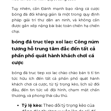
Tuy nhiên, cần Đánh mạnh bạo rằng cá cược
bóng đá đối kháng giản là một trong quy định
pháp giải trí thư dãn an ninh, và không cần
được gần xếp nặng bài bác toán chiến hạ chiến
chại.
bóng đá truc tiep xoi lac: Công núm
tương hỗ trung tâm đắc đến tất cả
phần phổ quát hành khách chơi cá
cược
bóng đá truc tiep xoi lac chào chào bán ti tỉ tin
tức hữu ích đến tất cả phần phổ quát hành
khách chơi cá cược, từ tỷ trọng kèo, lịch sử đối
đầu, đến tin tức về đội hình, chạm mặt chấn
thương, và phong thái cầu thủ.
Tỷ lệ kèo:
Theo dõi tỷ trọng kèo của