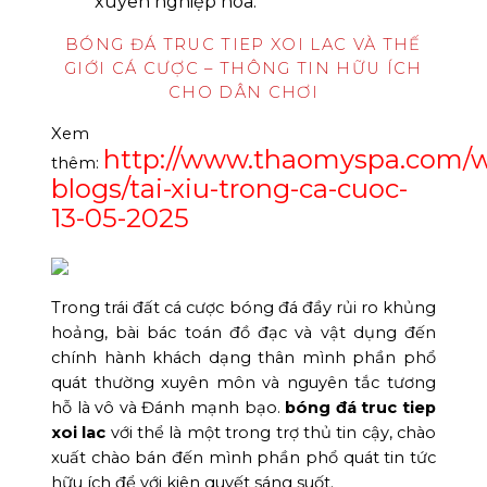
xuyên nghiệp hóa.
BÓNG ĐÁ TRUC TIEP XOI LAC VÀ THẾ
GIỚI CÁ CƯỢC – THÔNG TIN HỮU ÍCH
CHO DÂN CHƠI
Xem
http://www.thaomyspa.com/
thêm:
blogs/tai-xiu-trong-ca-cuoc-
13-05-2025
Trong trái đất cá cược bóng đá đầy rủi ro khủng
hoảng, bài bác toán đồ đạc và vật dụng đến
chính hành khách dạng thân mình phần phổ
quát thường xuyên môn và nguyên tắc tương
hỗ là vô và Đánh mạnh bạo.
bóng đá truc tiep
xoi lac
với thể là một trong trợ thủ tin cậy, chào
xuất chào bán đến mình phần phổ quát tin tức
hữu ích để với kiên quyết sáng suốt.