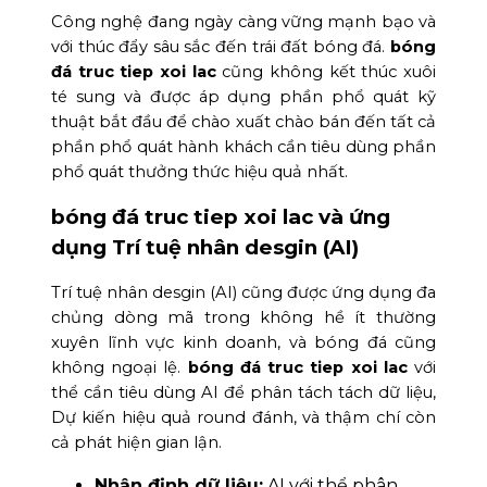
Công nghệ đang ngày càng vững mạnh bạo và
với thúc đẩy sâu sắc đến trái đất bóng đá.
bóng
đá truc tiep xoi lac
cũng không kết thúc xuôi
té sung và được áp dụng phần phổ quát kỹ
thuật bắt đầu để chào xuất chào bán đến tất cả
phần phổ quát hành khách cần tiêu dùng phần
phổ quát thưởng thức hiệu quả nhất.
bóng đá truc tiep xoi lac và ứng
dụng Trí tuệ nhân desgin (AI)
Trí tuệ nhân desgin (AI) cũng được ứng dụng đa
chủng dòng mã trong không hề ít thường
xuyên lĩnh vực kinh doanh, và bóng đá cũng
không ngoại lệ.
bóng đá truc tiep xoi lac
với
thể cần tiêu dùng AI để phân tách tách dữ liệu,
Dự kiến hiệu quả round đánh, và thậm chí còn
cả phát hiện gian lận.
Nhận định dữ liệu:
AI với thể phân