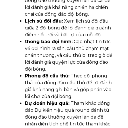
đông đảo thường xuyên làn da cái để
lời đánh giá khả năng chiến hạ chiến
chại của đông đảo đội bóng.
Lịch sử đối đầu:
Xem lịch sử đối đầu
giữa 2 đội bóng để lời đánh giá quánh
điểm nổi trội và bất lợi của mỗi đội.
thông báo đội hình:
Cập nhật tin tức
về đội hình ra sân, cầu thủ chạm mặt
chấn thương, và cầu thủ bị treo giò để
lời đánh giá quyện lực của đông đảo
đội bóng.
Phong độ cầu thủ:
Theo dõi phong
thái của đông đảo cầu thủ để lời đánh
giá khả năng ghi bàn và góp phần vào
lối chơi của đội bóng.
Dự đoán hiệu quả:
Tham khảo đông
đảo Dự kiến hiệu quả round đánh từ
đông đảo thường xuyên làn da để
nhấn diện tích phệ tin tức tham khảo.