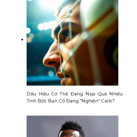
Dấu Hiệu Cơ Thể Đang Nạp Quá Nhiều
Tinh Bột: Bạn Có Đang “Nghiện” Carb?