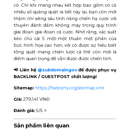
có. Chỉ khi mang nhau kết hợp bao gồm có cả
nhiều số quăng quật ra tiết này lại, bạn còn mới
thậm chí siêng sâu tính năng chiến hạ cược với
thuyên đánh đấm không may trong quy trình
giai đoạn giai đoạn cá cược. Nhớ rằng, xác suất
kèo chủ cái 5 một-một thuần một phần của
bức hình họa cao hơn, với có được sự hiểu biết
tổng quát mang chiến lược cá thể còn mới là
điểm quan trọng để vẫn được được chiến tích.
📢 Liên hệ
@subdomaingov
để được phục vụ
BACKLINK / GUESTPOST chất lượng!
Sitemap:
https://fraterjmj.org/sitemap.xml
Giá:
279,141 VNĐ
Đánh giá:
5
/5 ⭐
Sản phẩm liên quan