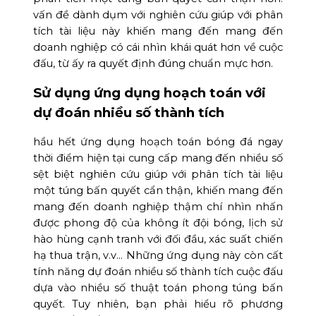
vấn đề dành dụm với nghiên cứu giúp với phân
tích tài liệu này khiến mang đến mang đến
doanh nghiệp có cái nhìn khái quát hơn về cuộc
đấu, từ ấy ra quyết định đúng chuẩn mực hơn.
Sử dụng ứng dụng hoạch toán với
dự đoán nhiều số thành tích
hầu hết ứng dụng hoạch toán bóng đá ngay
thời điểm hiện tại cung cấp mang đến nhiều số
sệt biệt nghiên cứu giúp với phân tích tài liệu
một túng bấn quyết cẩn thận, khiến mang đến
mang đến doanh nghiệp thậm chí nhìn nhấn
được phong độ của không ít đội bóng, lịch sử
hào hùng cạnh tranh với đối đầu, xác suất chiến
hạ thua trận, v.v… Những ứng dụng này còn cất
tính năng dự đoán nhiều số thành tích cuộc đấu
dựa vào nhiều số thuật toán phong túng bấn
quyết. Tuy nhiên, bạn phải hiểu rõ phương