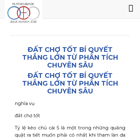
ĐẤT CHỢ TỐT BÍ QUYẾT
THẮNG LỚN TỪ PHÂN TÍCH
CHUYÊN SÂU
ĐẤT CHỢ TỐT BÍ QUYẾT
THẮNG LỚN TỪ PHÂN TÍCH
CHUYÊN SÂU
nghĩa vụ
đất chợ tốt
Tỷ lệ kèo chủ cái 5 là một trong những quăng
quật ra tiết muốn phải có nhất khi tham làn da