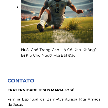
Nuôi Chó Trong Căn Hộ Có Khó Không?
Bí Kíp Cho Người Mới Bắt Đầu
CONTATO
FRATERNIDADE JESUS MARIA JOSÉ
Família Espiritual da Bem-Aventurada Rita Amada
de Jesus