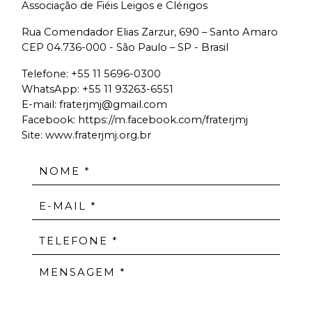
Associação de Fiéis Leigos e Clérigos
Rua Comendador Elias Zarzur, 690 – Santo Amaro
CEP 04.736-000 - São Paulo – SP - Brasil
Telefone:
+55 11 5696-0300
WhatsApp:
+55 11 93263-6551
E-mail:
fraterjmj@gmail.com
Facebook:
https://m.facebook.com/fraterjmj
Site: www.fraterjmj.org.br