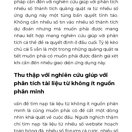
pháp cần đến với nghiên cứu giúp với phân tích
nhiều số thành tích quăng quật ra từ nhiều số
ứng dụng này một túng bấn quyết tỉnh táo.
Không cần nhiều số tin vào nhiều số thành tích
dự đoán nhưng mà muốn phải được mang
nhau kết hợp mang nghiên cứu giúp với phân
tích cá thể để ra quyết định ở đầu cuối. Tỷ lệ kèo
chủ cái 5 vẫn là một trong những quăng quật ra
tiết muốn phải có muốn phải được đánh giá xét
khi cần đến nhiều giao diện ứng dụng này.
Thu thập với nghiên cứu giúp với
phân tích tài liệu từ không ít nguồn
phân minh
vấn đề tìm nạp tài liệu từ không ít nguồn phân
minh là cũng muốn phải có để cất một dòng
nhìn khái quát về cuộc đấu. Người nghịch thậm
chí tìm nạp tài liệu từ nhiều số website hoạch
toán bóng đá, nhiều số forums cá cược, nhiều số