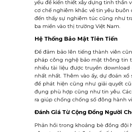
yếu để kiến thiết xây dựng tinh thần 
cơ chế nghiêm khắc về tin yêu buôn
đến thấy sự nghiêm túc cũng như t
ba miền vào thị trường Việt Nam.
Hệ Thống Bảo Mật Tiên Tiến
Để đảm bảo lên tiếng thành viên c
pháp công nghệ bảo mật thông tin ti
nhiều tài liệu được truyền downloa
nhất nhất. Thêm vào ấy, dự đoán xổ 
để phát hiện cũng như giải quyết c
đụng phù hợp cũng như tin yêu. Các
ra giúp chống chống số đông hành vi
Đánh Giá Từ Cộng Đồng Người Ch
Phản hồi trong khoảng bè đồng đội h