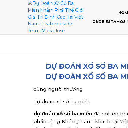
HOM
ONDE ESTAMOS
DỰ ĐOÁN XỔ SỐ BA MI
DỰ ĐOÁN XỔ SỐ BA MI
cùng người thương
dự đoán xổ số ba miền
dự đoán xổ số ba miền
đã nổi lên nh
phần rộng Khủng hành khách tại Việt 