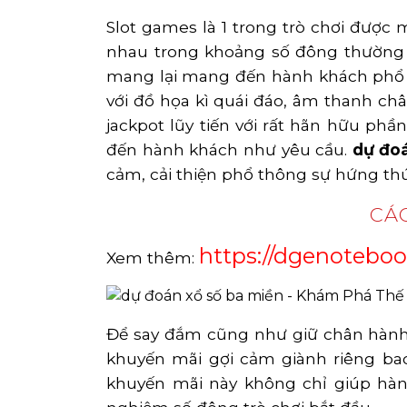
Slot games là 1 trong trò chơi được
nhau trong khoảng số đông thường x
mang lại mang đến hành khách phổ th
với đồ họa kì quái đáo, âm thanh châ
jackpot lũy tiến với rất hãn hữu ph
đến hành khách như yêu cầu.
dự đoá
cảm, cải thiện phổ thông sự hứng t
CÁ
https://dgenoteboo
Xem thêm:
Để say đắm cũng như giữ chân hành 
khuyến mãi gợi cảm giành riêng ba
khuyến mãi này không chỉ giúp hành