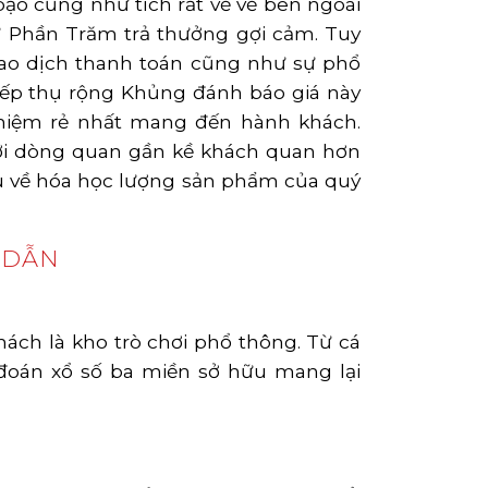
o cũng như tích rất về vẻ bên ngoài
 Phần Trăm trả thưởng gợi cảm. Tuy
 giao dịch thanh toán cũng như sự phổ
tiếp thụ rộng Khủng đánh báo giá này
ghiệm rẻ nhất mang đến hành khách.
ới dòng quan gần kề khách quan hơn
âu về hóa học lượng sản phẩm của quý
 DẪN
ch là kho trò chơi phổ thông. Từ cá
 đoán xổ số ba miền sở hữu mang lại