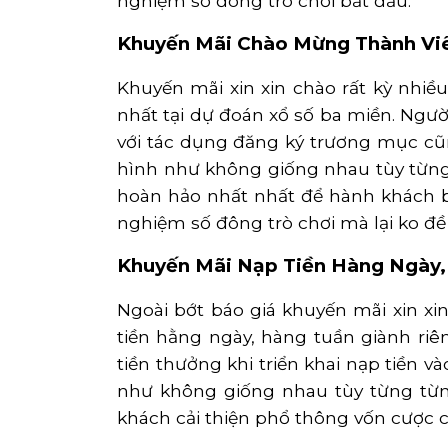
nghiệm số đông trò chơi bắt đầu.
Khuyến Mãi Chào Mừng Thành Vi
Khuyến mãi xin xin chào rất kỳ nhiề
nhất tại dự đoán xổ số ba miền. Ngườ
với tác dụng đăng ký trương mục cũn
hình như không giống nhau tùy từng 
hoàn hảo nhất nhất để hành khách bắ
nghiệm số đông trò chơi mà lại ko đ
Khuyến Mãi Nạp Tiền Hàng Ngày,
Ngoài bớt báo giá khuyến mãi xin xi
tiền hằng ngày, hàng tuần giành ri
tiền thưởng khi triển khai nạp tiền 
như không giống nhau tùy từng từng
khách cải thiện phổ thông vốn cược 