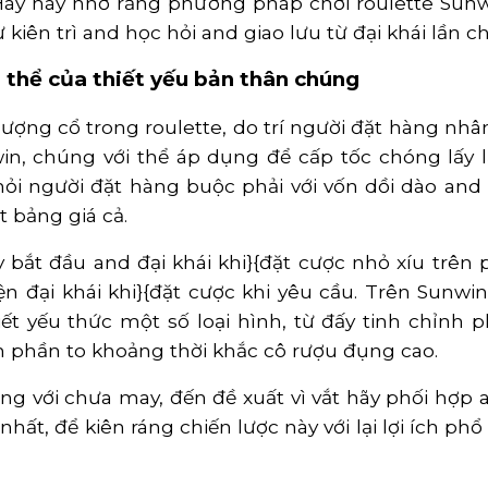
 Hãy hãy nhờ rằng phương pháp chơi roulette Sun
ự kiên trì and học hỏi and giao lưu từ đại khái lần ch
 thể của thiết yếu bản thân chúng
ượng cổ trong roulette, do trí người đặt hàng nhân 
nwin, chúng với thể áp dụng để cấp tốc chóng lấy
ỏi người đặt hàng buộc phải với vốn dồi dào and g
t bảng giá cả.
 bắt đầu and đại khái khi}{đặt cược nhỏ xíu trên 
iện đại khái khi}{đặt cược khi yêu cầu. Trên Sunwi
iết yếu thức một số loại hình, từ đấy tinh chỉnh
 phần to khoảng thời khắc cô rượu đụng cao.
ng với chưa may, đến đề xuất vì vắt hãy phối hợp
o nhất, để kiên ráng chiến lược này với lại lợi ích 