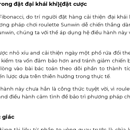
ong đặt đại khái khi}{đặt cược
bonacci, do trí người đặt hàng cải thiện đại khái 
phương pháp chơi roulette Sunwin dễ chiến thắng 
unwin, chúng ta với thể áp dụng hệ điều hành này và
ợc nhỏ xíu and cải thiện ngày một phổ rứa đổi theo dãy
 kiểm tra vốn đảm bảo hơn and tránh giảm chiến bạ
lòng vào bài bác toán theo dõi phần to thành tíc
ến lược dựa trên thiên hướng trong thực tế.
 hành này chưa hẳn là công thức tuyệt vời, vì rou
and điều hành cảm tình để bảo trì phương pháp ch
c giác
dùng tài liệu từ phần to vòng quay trước là chìa