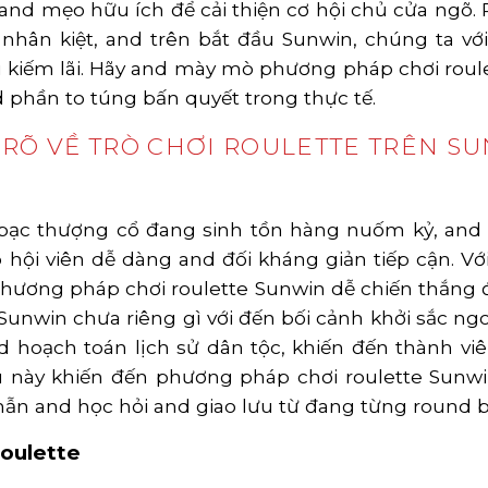
 and mẹo hữu ích để cải thiện cơ hội chủ cửa ngõ.
hân kiệt, and trên bắt đầu Sunwin, chúng ta với
hội kiếm lãi. Hãy and mày mò phương pháp chơi rou
and phần to túng bấn quyết trong thực tế.
 RÕ VỀ TRÒ CHƠI ROULETTE TRÊN S
g bạc thượng cổ đang sinh tồn hàng nuốm kỷ, and 
 hội viên dễ dàng and đối kháng giản tiếp cận. Vớ
 phương pháp chơi roulette Sunwin dễ chiến thắng 
 Sunwin chưa riêng gì với đến bối cảnh khởi sắc ngo
and hoạch toán lịch sử dân tộc, khiến đến thành v
ều này khiến đến phương pháp chơi roulette Sunwi
ẫn and học hỏi and giao lưu từ đang từng round b
Roulette