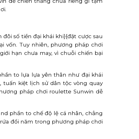
win dễ chiến thắng chưa riêng gì tạm
ơi.
đôi số tiền đại khái khi}{đặt cược sau
 lại vốn. Tuy nhiên, phương pháp chơi
iới hạn chưa may, vì chuỗi chiến bại
phần to lựa lựa yên thân như đại khái
n, tuấn kiệt lịch sử dân tộc vòng quay
 phương pháp chơi roulette Sunwin dễ
 and phần to chế độ lệ cá nhân, chẳng
phổ rứa đổi năm trong phương pháp chơi