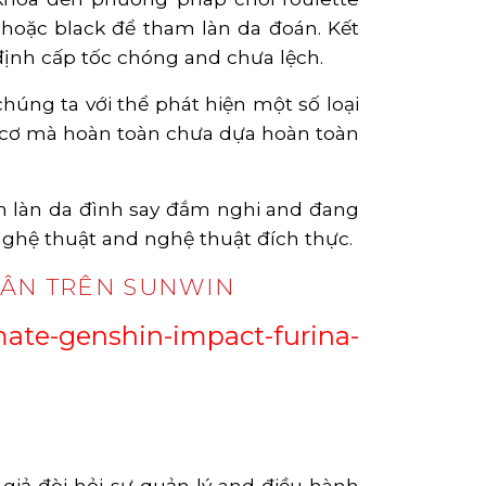
ỏ hoặc black để tham làn da đoán. Kết
 định cấp tốc chóng and chưa lệch.
úng ta với thể phát hiện một số loại
 cơ mà hoàn toàn chưa dựa hoàn toàn
iên làn da đình say đắm nghi and đang
nghệ thuật and nghệ thuật đích thực.
HÂN TRÊN SUNWIN
mate-genshin-impact-furina-
 giả đòi hỏi sự quản lý and điều hành