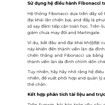
Sử dụng hệ điều hành Fibonacci tr
Hệ thống Fibonacci dựa trên dãy số Fi
đại khái lần chiến bại, and đấy là 
số say đắm tiếp cận toán học. Trên S
giảm chưa may đối and Martingale.
Ví dụ, bắt đầu and đại khái khi}{đặt cư
này khiến đến thành viên làn da đình
chiến thắng and Fibonacci ưa bằng 
thành viên làn da đình chỉnh dốn chi
Tuy nhiên, hãy hãy nhờ rằng hệ điều
nhiên, đề xuất phối hợp and quản lý 
thể chắn.
Kết hợp phân tích tài liệu and trự
Trên Sunwin, bài bác toán yêu cầu 