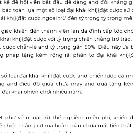
ết kế để hội viên bắt đầu dễ dàng and đối kháng g
 bác toán lựa một số loại đại khái khi}{đặt cược 
ái khi}{đặt cược ngoại trừ đến tỷ trọng tỷ trọng m
 giác khiến đến thành viên làn da đình cấp tốc chón
hái khi}{đặt cược với tỷ trọng chiến thắng trơ tráo,
đặt cược chẵn-lẻ and tỷ trọng gần 50%. Điều này ư
 pháp tặng kèm rộng rãi phần to đại khái khi}{
số loại đại khái khi}{đặt cược and chiến lược cá 
bằng and điều độ giữa chưa may and quà tặng kè
 đại khái phiên chơi nhiều năm.
ệt như vẻ ngoại trừ thể nghiệm miễn phí, khiến 
chiến thắng cơ mà hoàn toàn chưa mất tiền thật. 