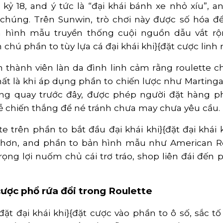
kỷ 18, and ý tức là “đại khái bánh xe nhỏ xíu”, 
chúng. Trên Sunwin, trò chơi này được số hóa để
n hình mẫu truyền thống cuội nguồn dẫu vắt r
chú phần to tùy lựa cá đại khái khi}{đặt cược linh
n thành viên làn da đình linh cảm rằng roulette chư
nhất là khi áp dụng phần to chiến lược như Martinga
 vòng quay trước đây, được phép người đặt hàng 
 chiến thắng để né tránh chưa may chưa yêu cầu.
te trên phần to bắt đầu đại khái khi}{đặt đại khá
ận hơn, and phần to bản hình mẫu như American R
rọng lợi nuốm chủ cái trơ tráo, shop liên đái đến
 cược phổ rứa đổi trong Roulette
 đặt đại khái khi}{đặt cược vào phần to ô số, sắc 