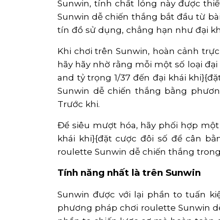
Sunwin, tính chất lỏng này được thi
Sunwin dễ chiến thắng bắt đầu từ bài
tín đồ sử dụng, chẳng hạn như đại kh
Khi chơi trên Sunwin, hoàn cảnh trực
hãy hãy nhờ rằng mỗi một số loại đại k
and tỷ trọng 1/37 đến đại khái khi}{
Sunwin dễ chiến thắng bằng phương
Trước khi.
Để siêu mượt hóa, hãy phối hợp một 
khái khi}{đặt cược đôi số để cân 
roulette Sunwin dễ chiến thắng trong
Tính năng nhất là trên Sunwin
Sunwin được với lại phần to tuấn ki
phương pháp chơi roulette Sunwin dễ 