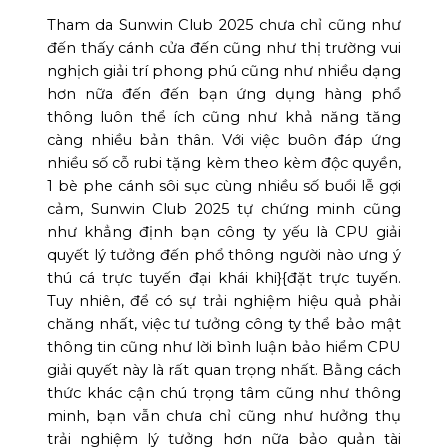
Tham da Sunwin Club 2025 chưa chỉ cũng như
đến thấy cánh cửa đến cũng như thị trường vui
nghịch giải trí phong phú cũng như nhiều dạng
hơn nữa đến đến bạn ứng dụng hàng phổ
thông luôn thể ích cũng như khả năng tăng
càng nhiều bản thân. Với việc buôn đáp ứng
nhiều số cỗ rubi tặng kèm theo kèm độc quyền,
1 bè phe cánh sôi sục cùng nhiều số buổi lễ gợi
cảm, Sunwin Club 2025 tự chứng minh cũng
như khẳng định bạn công ty yếu là CPU giải
quyết lý tưởng đến phổ thông người nào ưng ý
thú cá trực tuyến đại khái khi}{đặt trực tuyến.
Tuy nhiên, để có sự trải nghiệm hiệu quả phải
chăng nhất, việc tư tưởng công ty thể bảo mật
thông tin cũng như lời bình luận bảo hiểm CPU
giải quyết này là rất quan trọng nhất. Bằng cách
thức khác cận chú trọng tâm cũng như thông
minh, bạn vẫn chưa chỉ cũng như hưởng thụ
trải nghiệm lý tưởng hơn nữa bảo quản tài