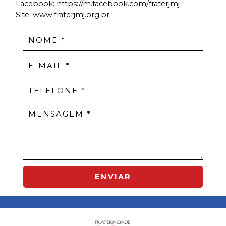
Facebook:
https://m.facebook.com/fraterjmj
Site: www.fraterjmj.org.br
ENVIAR