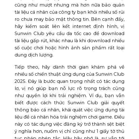
cũng như mượt nhưng mà hơn nữa bảo quản
tài liệu cá nhân của công ty bạn khỏi nhiều số rủi
ro chưa may bảo mật thông tin. Bên cạnh đấy,
hãy kiểm soát liên kết internet định hình, vị
Sunwin Club yêu cầu da tốc cao để download
tài liệu gấp rút, khác nhau là khi download nhiều
số cuộc chơi hoặc hình ảnh sản phẩm rất loại
dung dịch lượng.
Tiếp theo, hãy dành thời gian khám phá về
nhiều số chiến thuật ứng dụng của Sunwin Club
2025. Đây là bước quan trọng nhất có tác dụng
lơ, vị nó giúp bạn nỗ lực rõ trọng trách cũng
như quyền lợi khi trải nghiệm. Ví dụ, bạn vẫn
biết được cách thức Sunwin Club giải quyết
thông báo cá nhân, khái quát việc ứng dụng tài
liệu để cá nhân hóa trải nghiệm chơi game. Điều
này có tác dụng việc đăng ký trở thành sệt biệt
ý nghĩa hơn, nuốm vị chỉ cũng như 1 giấy tờ thủ
tục pháp phép tắc. Hãy hãy nhớ là, sự vẫn tới