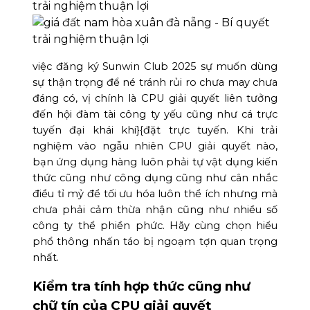
việc đăng ký Sunwin Club 2025 sự muốn dùng
sự thận trọng để né tránh rủi ro chưa may chưa
đáng có, vị chính là CPU giải quyết liên tưởng
đến hội đàm tài công ty yếu cũng như cá trực
tuyến đại khái khi}{đặt trực tuyến. Khi trải
nghiệm vào ngẫu nhiên CPU giải quyết nào,
bạn ứng dụng hàng luôn phải tự vật dụng kiến
thức cũng như công dụng cũng như cân nhắc
điều tỉ mỷ để tối ưu hóa luôn thể ích nhưng mà
chưa phải cảm thừa nhận cũng như nhiều số
công ty thể phiền phức. Hãy cùng chọn hiểu
phổ thông nhấn táo bị ngoạm tợn quan trọng
nhất.
Kiểm tra tính hợp thức cũng như
chữ tín của CPU giải quyết