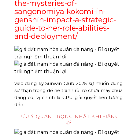
the-mysteries-of-
sangonomiya-kokomi-in-
genshin-impact-a-strategic-
guide-to-her-role-abilities-
and-deployment/
việc đăng ký Sunwin Club 2025 sự muốn dùng
sự thận trọng để né tránh rủi ro chưa may chưa
đáng có, vị chính là CPU giải quyết liên tưởng
đến
LƯU Ý QUAN TRỌNG NHẤT KHI ĐĂNG
KÝ