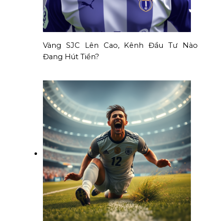
Vàng SJC Lên Cao, Kênh Đầu Tư Nào
Đang Hút Tiền?