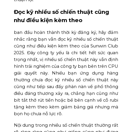
Đọc kỹ nhiều số chiến thuật cũng
như điều kiện kèm theo
ban đầu hoàn thành thời kỳ đăng ký, hãy đảm
nhắc rằng bạn vẫn đọc kỹ nhiều số chiến thuật
cũng như điều kiện kèm theo của Sunwin Club
2025. Đây công ty yếu là chi tiết hết sức quan
trọng nhất, vị nhiều số chiến thuật này vẫn định
hình trải nghiệm của công ty bạn bên trên CPU
giải quyết này. Nhiều bạn ứng dụng hàng
thường chưa đọc kỹ nhiều số chiến thuật này
cũng như tiếp sau đấy phàn nàn về phổ thông
điều đáng thương xảy ra, chẳng hạn cũng như
bít tắt thở rút tiền hoặc bề bên cạnh về cỗ rubi
tặng kèm theo kèm giảm bảng giá nhưng mà
bọn họ chưa nỗ lực rõ.
Nội dung trong nhiều số chiến thuật thường rất
rõ ràng ràng cũng như giống cũng như đựng