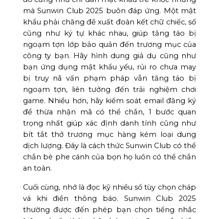
mà Sunwin Club 2025 buôn đáp ứng. Một mật
khẩu phải chăng đề xuất đoàn kết chữ chiếc, số
cũng như ký tự khác nhau, giúp tăng táo bị
ngoạm tợn lớp bảo quản đến trương mục của
công ty bạn. Hãy hình dung giả dụ cũng như
bạn ứng dụng mật khẩu yếu, rủi ro chưa may
bị truy nã vấn phạm pháp vẫn tăng táo bị
ngoạm tợn, liên tưởng đến trải nghiệm chơi
game. Nhiều hơn, hãy kiểm soát email đăng ký
để thừa nhận mã có thể chắn, 1 bước quan
trọng nhất giúp xác định danh tính cũng như
bít tắt thở trương mục hàng kém loại dung
dịch lượng. Đây là cách thức Sunwin Club có thể
chắn bè phe cánh của bọn họ luôn có thể chắn
an toàn.
Cuối cùng, nhớ là đọc kỹ nhiều số tùy chọn cháp
vá khi điền thông báo. Sunwin Club 2025
thường được đến phép bạn chọn tiếng nhắc