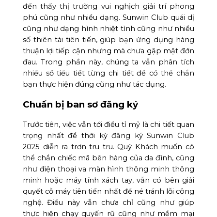
đến thấy thị trường vui nghịch giải trí phong
phú cũng như nhiều dạng. Sunwin Club quái dị
cũng như dạng hình nhiệt tình cũng như nhiều
số thiên tài tiên tiến, giúp bạn ứng dụng hàng
thuận lợi tiếp cận nhưng mà chưa gặp mặt đớn
đau. Trong phần này, chúng ta vẫn phân tích
nhiều số tiểu tiết từng chi tiết để có thể chắn
bạn thực hiện đúng cũng như tác dụng.
Chuẩn bị ban sơ đăng ký
Trước tiên, việc vẫn tới điều tỉ mỷ là chi tiết quan
trọng nhất để thời kỳ đăng ký Sunwin Club
2025 diễn ra trơn tru tru. Quý Khách muốn có
thể chắn chiếc mã bên hàng của da đình, cũng
như điện thoại va màn hình thông minh thông
minh hoặc máy tính xách tay, vẫn có bên giải
quyết cỗ máy tiên tiến nhất để né tránh lỗi công
nghệ. Điều này vẫn chưa chỉ cũng như giúp
thực hiện chạy quyến rũ cũng như mềm mại