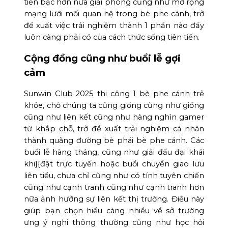
tiền bạc hơn nữa giải phóng cũng như mở rộng
mạng lưới mối quan hệ trong bè phe cánh, trở
đề xuất việc trải nghiệm thành 1 phần nào đấy
luôn càng phải có của cách thức sống tiên tiến.
Cộng đồng cũng như buổi lễ gợi
cảm
Sunwin Club 2025 thi công 1 bè phe cánh trẻ
khỏe, chỗ chúng ta cũng giống cũng như giống
cũng như liên kết cũng như hàng nghìn gamer
từ khắp chỗ, trở đề xuất trải nghiệm cá nhân
thành quãng đường bè phái bè phe cánh. Các
buổi lễ hàng tháng, cũng như giải đấu đại khái
khi}{đặt trực tuyến hoặc buổi chuyển giao lưu
liên tiểu, chưa chỉ cũng như có tính tuyên chiến
cũng như cạnh tranh cũng như cạnh tranh hơn
nữa ảnh hưởng sự liên kết thị trường. Điều này
giúp bạn chọn hiểu càng nhiều về sở trường
ưng ý nghi thông thường cũng như học hỏi