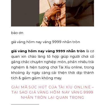
báo ơn
giá vàng hôm nay vàng 9999 nhẫn tròn
giá vàng hôm nay vàng 9999 nhẫn tròn
là cơ
quan xin chào làng tổ hợp giúp người chơi cố
gắng chắc chuyên nghiệp môn, phần nhiều trải
nghiệm & hiện tượng chơi Tài Xỉu online, trong
khoảng ấy ngày càng cải thiện thời dịp thành
tích & giảm giảm không may.
GIẢI MÃ SỨC HÚT CỦA TÀI XỈU ONLINE –
TẠI SAO GIÁ VÀNG HÔM NAY VÀNG 9999
NHẪN TRÒN LẠI QUAN TRỌNG