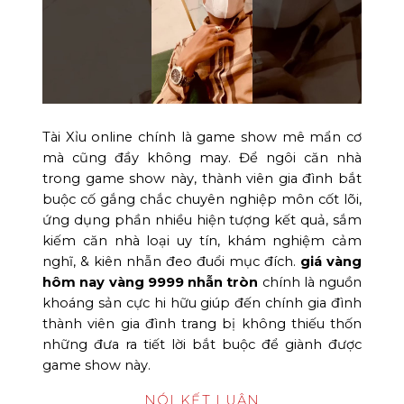
Tài Xỉu online chính là game show mê mẩn cơ
mà cũng đầy không may. Để ngôi căn nhà
trong game show này, thành viên gia đình bắt
buộc cố gắng chắc chuyên nghiệp môn cốt lõi,
ứng dụng phần nhiều hiện tượng kết quả, sắm
kiếm căn nhà loại uy tín, khám nghiệm cảm
nghĩ, & kiên nhẫn đeo đuổi mục đích.
giá vàng
hôm nay vàng 9999 nhẫn tròn
chính là nguồn
khoáng sản cực hi hữu giúp đến chính gia đình
thành viên gia đình trang bị không thiếu thốn
những đưa ra tiết lời bắt buộc để giành được
game show này.
NÓI KẾT LUẬN