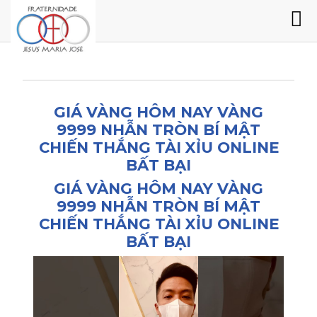
GIÁ VÀNG HÔM NAY VÀNG
9999 NHẪN TRÒN BÍ MẬT
CHIẾN THẮNG TÀI XỈU ONLINE
BẤT BẠI
GIÁ VÀNG HÔM NAY VÀNG
9999 NHẪN TRÒN BÍ MẬT
CHIẾN THẮNG TÀI XỈU ONLINE
BẤT BẠI