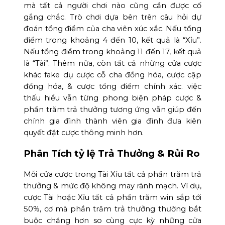
mà tất cả người chơi nào cũng cần được cố
gắng chắc. Trò chơi dựa bên trên câu hỏi dự
đoán tổng điểm của cha viên xúc xắc. Nếu tổng
điểm trong khoảng 4 đến 10, kết quả là “Xỉu”.
Nếu tổng điểm trong khoảng 11 đến 17, kết quả
là “Tài”. Thêm nữa, còn tất cả những cửa cược
khác fake dụ cược cỗ cha đồng hóa, cược cặp
đồng hóa, & cược tổng điểm chính xác. việc
thấu hiểu vẫn từng phong biện pháp cược &
phần trăm trả thưởng tương ứng vẫn giúp đến
chính gia đình thành viên gia đình đưa kiên
quyết đặt cược thông minh hơn.
Phân Tích tỷ lệ Trả Thưởng & Rủi Ro
Mỗi cửa cược trong Tài Xỉu tất cả phần trăm trả
thưởng & mức độ không may rành mạch. Ví dụ,
cược Tài hoặc Xỉu tất cả phần trăm win sắp tới
50%, cơ mà phần trăm trả thưởng thường bắt
buộc chăng hơn so cùng cực kỳ những cửa