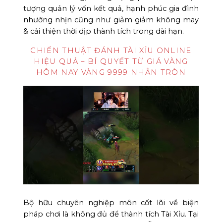
tượng quản lý vốn kết quả, hạnh phúc gia đình
nhường nhịn cũng như giảm giảm không may
& cải thiện thời dịp thành tích trong dài hạn.
CHIẾN THUẬT ĐÁNH TÀI XỈU ONLINE
HIỆU QUẢ – BÍ QUYẾT TỪ GIÁ VÀNG
HÔM NAY VÀNG 9999 NHẪN TRÒN
Bộ hữu chuyên nghiệp môn cốt lõi về biện
pháp chơi là không đủ để thành tích Tài Xỉu. Tại