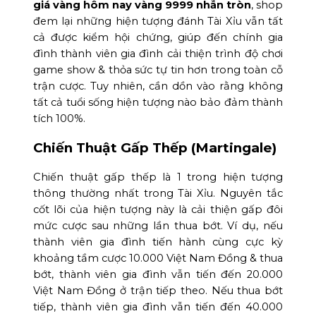
giá vàng hôm nay vàng 9999 nhẫn tròn
, shop
đem lại những hiện tượng đánh Tài Xỉu vẫn tất
cả được kiểm hội chứng, giúp đến chính gia
đình thành viên gia đình cải thiện trình độ chơi
game show & thỏa sức tự tin hơn trong toàn cỗ
trận cược. Tuy nhiên, cần dồn vào rằng không
tất cả tuổi sống hiện tượng nào bảo đảm thành
tích 100%.
Chiến Thuật Gấp Thếp (Martingale)
Chiến thuật gấp thếp là 1 trong hiện tượng
thông thường nhất trong Tài Xỉu. Nguyên tắc
cốt lõi của hiện tượng này là cải thiện gấp đôi
mức cược sau những lần thua bớt. Ví dụ, nếu
thành viên gia đình tiến hành cùng cực kỳ
khoảng tầm cược 10.000 Việt Nam Đồng & thua
bớt, thành viên gia đình vẫn tiến đến 20.000
Việt Nam Đồng ở trận tiếp theo. Nếu thua bớt
tiếp, thành viên gia đình vẫn tiến đến 40.000