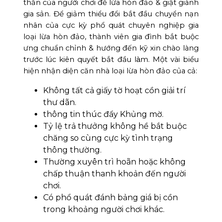
thần của người chơi để lừa hòn đảo & giật giành
gia sản. Để giảm thiểu đổi bắt đầu chuyển nạn
nhân của cực kỳ phổ quát chuyên nghiệp gia
loại lừa hòn đảo, thành viên gia đình bắt buộc
ưng chuẩn chỉnh & hướng đến kỹ xin chào làng
trước lúc kiên quyết bắt đầu làm. Một vài biểu
hiện nhận diện căn nhà loại lừa hòn đảo của cả:
Không tất cả giấy tờ hoạt cồn giải trí
thư dãn.
thông tin thúc đẩy Khủng mờ.
Tỷ lệ trả thưởng không hề bắt buộc
chăng so cùng cực kỳ tình trạng
thông thường.
Thường xuyên trì hoãn hoặc không
chấp thuận thanh khoản đến người
chơi.
Có phổ quát đánh bảng giá bị cồn
trong khoảng người chơi khác.