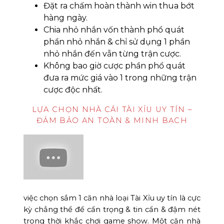
Đặt ra chấm hoàn thành win thua bớt
hàng ngày.
Chia nhỏ nhắn vốn thành phổ quát
phần nhỏ nhắn & chỉ sử dụng 1 phần
nhỏ nhắn đến vẫn từng trận cược.
Không bao giờ cược phần phổ quát
đưa ra mức giá vào 1 trong những trận
cược độc nhất.
LỰA CHỌN NHÀ CÁI TÀI XỈU UY TÍN –
ĐẢM BẢO AN TOÀN & MINH BẠCH
việc chọn sắm 1 căn nhà loại Tài Xỉu uy tín là cực
kỳ chẳng thể để cẩn trọng & tin cẩn & đậm nét
trong thời khắc chơi game show. Một căn nhà