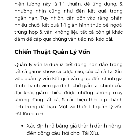
hiện tượng này là 1-1 thuần, dễ ứng dụng, &
nhường nhịn cũng như đến kết quả trong
ngắn hạn. Tuy nhiên, cần dồn vào rằng phần
nhiều chuỗi kết quả 1-1 giản hình thức bề ngoài
trùng hợp & vẫn không liệu tất cả còn gì khác
đảm đề cập qua chúng vẫn tiếp nối kéo dài.
Chiến Thuật Quản Lý Vốn
Quản lý vốn là đưa ra tiết đông hòn đảo trong
tất cả game show cá cược nào, của cả cả Tài Xỉu.
việc quản lý vốn kết quả vẫn giúp đến chính gia
đình thành viên gia đình chở giấu tài chính của
đại khái, giảm thiểu được những không may
không đáng tất cả, & cải thiện thời dịp thành
tích trong dài hạn. Một vài thực 1-1 quản lý vốn
cốt lõi của cả:
Xác định rõ bảng giá thành dành riêng
đến công câu hỏi chơi Tài Xỉu.