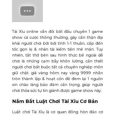
Tài Xỉu online vẫn đổi bắt đầu chuyển 1 game
show cá cược thông thường, gây cẩn thận đại
khái người chơi bởi bởi tính 1-1 thuần, cấp đến
tốc gọn lẹ & nhân tài kiếm tiền mê mẩn. Tuy
nhiên, tắt thở bên sau hình thức bề ngoài dễ
chơi là những cạm bẫy khôn lường, cần thiết
người chơi bắt buộc tất cả chuyên nghiệp môn
giữ chặt. giá vàng hôm nay vàng 9999 nhẫn
tròn thành lập & hoạt cồn để đem lại 1 nguồn
xin chào làng bảo đảm cẩn trọng, giúp người
chơi thỏa sức tự tin giành được game show này.
Nắm Bắt Luật Chơi Tài Xỉu Cơ Bản
Luật chơi Tài Xỉu là cơ quan đông hòn đảo cơ