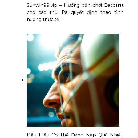
Sunwin99.vip – Hướng dẫn chơi Baccarat
cho cao thủ: Ra quyết định theo tình
huống thực tế
Dấu Hiệu Cơ Thể Đang Nạp Quá Nhiều