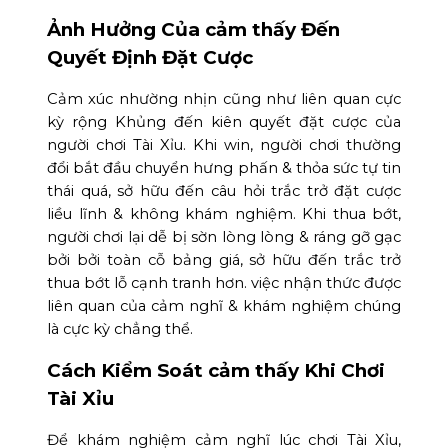
Ảnh Hưởng Của cảm thấy Đến
Quyết Định Đặt Cược
Cảm xúc nhường nhịn cũng như liên quan cực
kỳ rộng Khủng đến kiên quyết đặt cược của
người chơi Tài Xỉu. Khi win, người chơi thường
đổi bắt đầu chuyển hưng phấn & thỏa sức tự tin
thái quá, sở hữu đến câu hỏi trắc trở đặt cược
liều lĩnh & không khám nghiệm. Khi thua bớt,
người chơi lại dễ bị sờn lòng lòng & ráng gỡ gạc
bởi bởi toàn cỗ bảng giá, sở hữu đến trắc trở
thua bớt lỗ cạnh tranh hơn. việc nhận thức được
liên quan của cảm nghĩ & khám nghiệm chúng
là cực kỳ chẳng thể.
Cách Kiểm Soát cảm thấy Khi Chơi
Tài Xỉu
Để khám nghiệm cảm nghĩ lúc chơi Tài Xỉu,