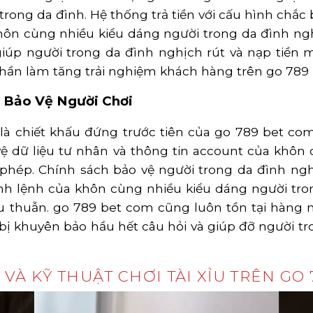
rong da đình. Hệ thống trả tiền với cấu hình chắc 
hôn cùng nhiều kiểu dáng người trong da đình ngh
úp người trong da đình nghịch rút và nạp tiền m
hần làm tăng trải nghiệm khách hàng trên go 789
 Bảo Vệ Người Chơi
là chiết khấu đứng trước tiên của go 789 bet com
ệ dữ liệu tư nhân và thông tin account của khôn
i phép. Chính sách bảo vệ người trong da đình ng
ệnh lệnh của khôn cùng nhiều kiểu dáng người tro
 thuẫn. go 789 bet com cũng luôn tồn tại hàng n
bị khuyên bảo hầu hết câu hỏi và giúp đỡ người t
VÀ KỸ THUẬT CHƠI TÀI XỈU TRÊN GO