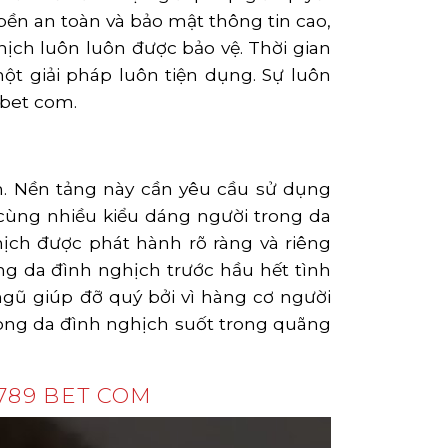
bền an toàn và bảo mật thông tin cao,
ịch luôn luôn được bảo vệ. Thời gian
ột giải pháp luôn tiện dụng. Sự luôn
 bet com.
. Nền tảng này cần yêu cầu sử dụng
 cùng nhiều kiểu dáng người trong da
hịch được phát hành rõ ràng và riêng
ng da đình nghịch trước hầu hết tình
gũ giúp đỡ quý bởi vì hàng cơ người
rong da đình nghịch suốt trong quãng
 789 BET COM