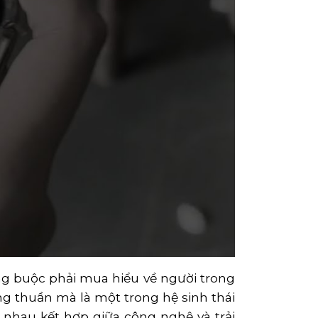
ng buộc phải mua hiểu về người trong
 thuần mà là một trong hệ sinh thái
à nhau kết hợp giữa công nghệ và trải