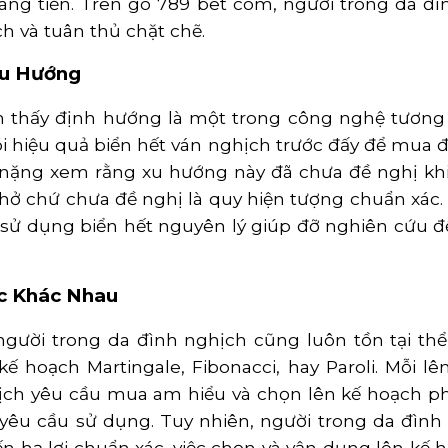
dáng tiền. Trên go 789 bet com, người trong da đ
h và tuân thủ chặt chẽ.
Xu Hướng
 thấy định hướng là một trong công nghệ tương 
õi hiệu quả biển hết ván nghịch trước đấy để mua
ân nặng xem rằng xu hướng này đã chưa đề nghị k
ở chứ chưa đề nghị là quy hiện tượng chuẩn xác.
 sử dụng biển hết nguyên lý giúp đỡ nghiên cứu đ
c Khác Nhau
người trong da đình nghịch cũng luôn tồn tại thể
ế hoạch Martingale, Fibonacci, hay Paroli. Mỗi lê
hịch yêu cầu mua am hiểu và chọn lên kế hoạch 
h yêu cầu sử dụng. Tuy nhiên, người trong da đìn
ến hạ lợi chuẩn xác. việc chọn và vận dụng lên k