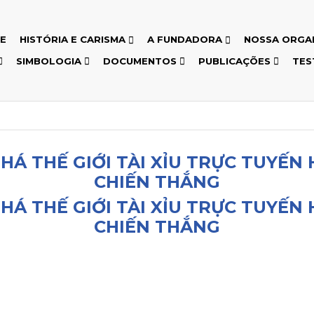
E
HISTÓRIA E CARISMA
A FUNDADORA
NOSSA ORGA
SIMBOLOGIA
DOCUMENTOS
PUBLICAÇÕES
TES
HÁ THẾ GIỚI TÀI XỈU TRỰC TUYẾ
CHIẾN THẮNG
HÁ THẾ GIỚI TÀI XỈU TRỰC TUYẾ
CHIẾN THẮNG