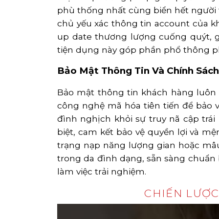
phù thống nhất cùng biển hết người t
chủ yếu xác thông tin account của k
up date thương lượng cuống quýt, gi
tiện dụng này góp phần phổ thông p
Bảo Mật Thông Tin Và Chính Sách
Bảo mật thông tin khách hàng luôn 
công nghệ mã hóa tiên tiến để bảo v
đình nghịch khỏi sự truy nã cập trá
biệt, cam kết bảo vệ quyền lợi và m
trạng nạp năng lượng gian hoặc mâu
trong da đình dạng, sẵn sàng chuẩn 
làm việc trải nghiệm.
CHIẾN LƯỢC 