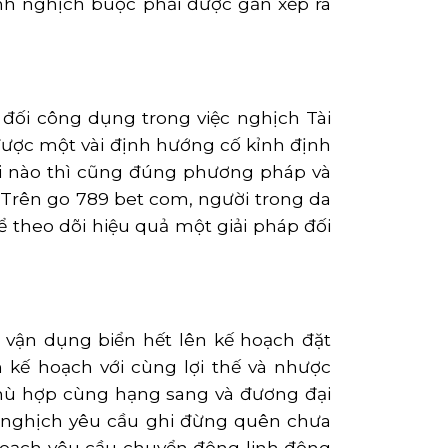
ình nghịch buộc phải được gần xếp ra
đối công dụng trong việc nghịch Tài
 được một vài định hướng cố kỉnh định
hi nào thì cũng đúng phương pháp và
 Trên go 789 bet com, người trong da
ể theo dõi hiệu quả một giải pháp đối
 vận dụng biển hết lên kế hoạch đặt
n kế hoạch với cùng lợi thế và nhược
phù hợp cùng hạng sang và đương đại
h nghịch yêu cầu ghi đừng quên chưa
ế hoạch yêu cầu chuyển động linh động