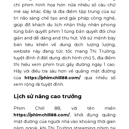
chỉ phim hình họa hơn nữa nhiều số câu chữ
mê say khác. Đây là địa điểm tập trung của sự
trí não sáng chế tạo and giải pháp công nghệ,
giúp đỡ khách du lịch nhận thấy nhân phong
túng bấn quyết phim 1 túng bấn quyết đối chọi
giản and dễ dàng and thu hút. Với sứ mệnh bày
bán tiêu khiển về dung dịch lượng lượng,
website này đang tức tốc mang Thị Trường,
tuyệt đỉnh ở đất dung dịch hình chữ S, địa điểm
thị hiếu xem phim trực gầy đường ngày 1 cao.
Hãy với điều tra sâu hơn về quãng mặt đường
của
https://phimchill88.com/
qua nhiều số
xem rộng rãi tuyệt đỉnh.
Lịch sử nâng cao trưởng
Phim Chill 88, với tên miền
https://phimchill88.com/
, khởi đụng quãng
mặt đường của người nhà vào khoảng thời gian
năm ngoái, khi Thị Trường streaming phim tại