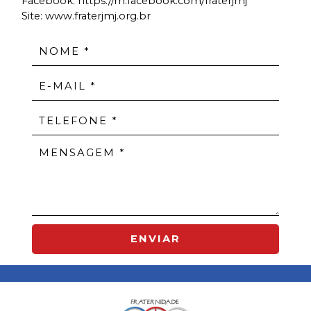
Facebook:
https://m.facebook.com/fraterjmj
Site: www.fraterjmj.org.br
ENVIAR