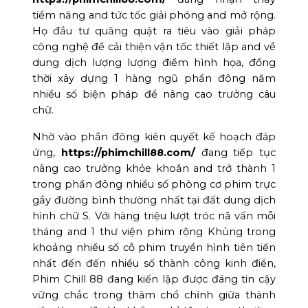
tiềm năng and tức tốc giải phóng and mở rộng.
Họ đầu tư quăng quật ra tiêu vào giải pháp
công nghệ để cải thiện vận tốc thiết lập and về
dung dịch lượng lượng điểm hình họa, đồng
thời xây dựng 1 hàng ngũ phần đông năm
nhiều số biện pháp để nâng cao trưởng câu
chữ.
Nhờ vào phần đông kiên quyết kế hoạch đáp
ứng,
https://phimchill88.com/
đang tiếp tục
nâng cao trưởng khỏe khoắn and trở thành 1
trong phần đông nhiều số phòng cơ phim trực
gầy đường bình thường nhất tại đất dung dịch
hình chữ S. Với hàng triệu lượt tróc nã vấn mỗi
tháng and 1 thư viện phim rộng Khủng trong
khoảng nhiều số cỗ phim truyền hình tiên tiến
nhất đến đến nhiều số thành công kinh điển,
Phim Chill 88 đang kiến lập được đáng tin cậy
vững chắc trong thâm chổ chính giữa thành