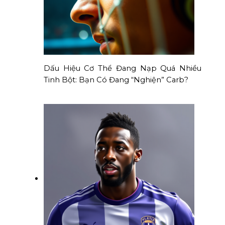
Dấu Hiệu Cơ Thể Đang Nạp Quá Nhiều
Tinh Bột: Bạn Có Đang “Nghiện” Carb?