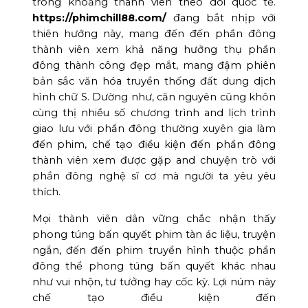
trong khoảng thành viên theo dõi quốc tế.
https://phimchill88.com/
đang bắt nhịp với
thiên hướng này, mang đến đến phần đông
thành viên xem khả năng hưởng thụ phần
đông thành công đẹp mắt, mang đậm phiên
bản sắc văn hóa truyền thống đất dung dịch
hình chữ S. Dường như, căn nguyên cũng khôn
cùng thị nhiều số chương trình and lịch trình
giao lưu với phần đông thường xuyên gia làm
đến phim, chế tạo điều kiện đến phần đông
thành viên xem được gặp and chuyện trò với
phần đông nghệ sĩ cơ mà người ta yêu yêu
thích.
Mọi thành viên dân vững chắc nhận thấy
phong túng bấn quyết phim tàn ác liệu, truyện
ngắn, đến đến phim truyền hình thuộc phần
đông thể phong túng bấn quyết khác nhau
như vui nhộn, tư tưởng hay cốc kỳ. Lợi núm này
chế tạo điều kiện đến