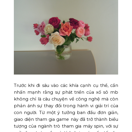
Trước khi đi sâu vào các khía cạnh cụ thể, cần
nhấn mạnh rằng sự phát triển của xố sô mb
không chỉ là câu chuyện về công nghệ mà còn
phản ánh sự thay đổi trong hành vi giải trí của
con người. Từ một ý tưởng ban đầu đơn giản,
giao diện tham gia game này đã trở thành biểu
tượng của ngành trò tham gia máy spin, với sự