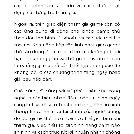
cấp cái nhìn sâu sắc hơn về cách thức hoạt
động của từng trò tham gia.
Ngoài ra, trên giao diện tham gia game còn có
các ứng dụng di động cho phép game thủ
theo dõi tình hình tài khoản và cá cược mọi lúc
mọi nơi. Khả năng tiếp cận linh hoạt giúp game
thủ tận dụng được mọi cơ hội mà không bị giới
hạn bởi không gian và thời gian. Tuy nhiên, cần
lưu ý rằng game thủ cần thiết lập thông báo để
không bỏ lỡ các chương trình tặng ngay hoặc
giải đấu hấp dẫn.
Cuối cùng, đi cùng với sự phát triển của công
nghệ là các biện pháp đảm bảo an ninh ngày
càng tinh vi. xố sô mb rất chú trọng đến an ninh
thông tin cá nhân và tài chính của người dùng,
do đó, game thủ hoàn toàn có thể yên tâm khi
tham gia. Việc hiểu rõ các tính năng đảm bảo
an ninh và cách thức rút lợi nhuận nhanh chóng