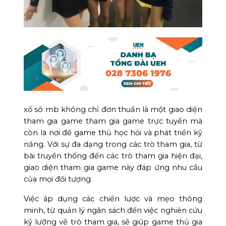
xố sô mb không chỉ đơn thuần là một giao diện
tham gia game tham gia game trực tuyến mà
còn là nơi để game thủ học hỏi và phát triển kỹ
năng. Với sự đa dạng trong các trò tham gia, từ
bài truyền thống đến các trò tham gia hiện đại,
giao diện tham gia game này đáp ứng nhu cầu
của mọi đối tượng.
Việc áp dụng các chiến lược và mẹo thông
minh, từ quản lý ngân sách đến việc nghiên cứu
kỹ lưỡng về trò tham gia, sẽ giúp game thủ gia