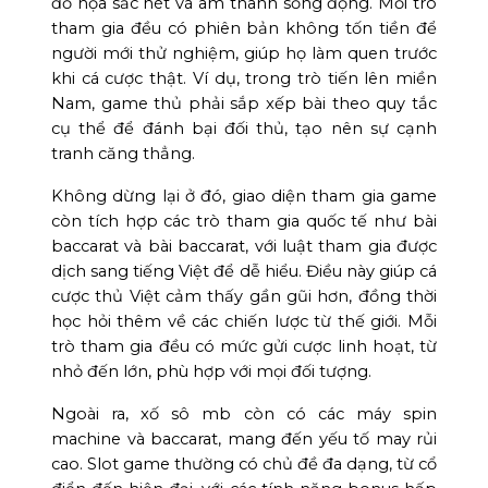
đồ họa sắc nét và âm thanh sống động. Mỗi trò
tham gia đều có phiên bản không tốn tiền để
người mới thử nghiệm, giúp họ làm quen trước
khi cá cược thật. Ví dụ, trong trò tiến lên miền
Nam, game thủ phải sắp xếp bài theo quy tắc
cụ thể để đánh bại đối thủ, tạo nên sự cạnh
tranh căng thẳng.
Không dừng lại ở đó, giao diện tham gia game
còn tích hợp các trò tham gia quốc tế như bài
baccarat và bài baccarat, với luật tham gia được
dịch sang tiếng Việt để dễ hiểu. Điều này giúp cá
cược thủ Việt cảm thấy gần gũi hơn, đồng thời
học hỏi thêm về các chiến lược từ thế giới. Mỗi
trò tham gia đều có mức gửi cược linh hoạt, từ
nhỏ đến lớn, phù hợp với mọi đối tượng.
Ngoài ra, xố sô mb còn có các máy spin
machine và baccarat, mang đến yếu tố may rủi
cao. Slot game thường có chủ đề đa dạng, từ cổ