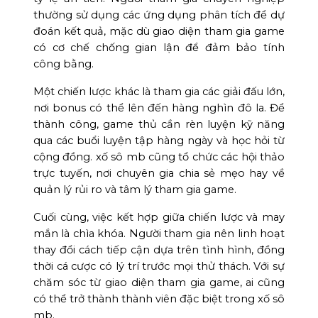
thường sử dụng các ứng dụng phân tích để dự
đoán kết quả, mặc dù giao diện tham gia game
có cơ chế chống gian lận để đảm bảo tính
công bằng.
Một chiến lược khác là tham gia các giải đấu lớn,
nơi bonus có thể lên đến hàng nghìn đô la. Để
thành công, game thủ cần rèn luyện kỹ năng
qua các buổi luyện tập hàng ngày và học hỏi từ
cộng đồng. xố sô mb cũng tổ chức các hội thảo
trực tuyến, nơi chuyên gia chia sẻ mẹo hay về
quản lý rủi ro và tâm lý tham gia game.
Cuối cùng, việc kết hợp giữa chiến lược và may
mắn là chìa khóa. Người tham gia nên linh hoạt
thay đổi cách tiếp cận dựa trên tình hình, đồng
thời cá cược có lý trí trước mọi thử thách. Với sự
chăm sóc từ giao diện tham gia game, ai cũng
có thể trở thành thành viên đặc biệt trong xố sô
mb.