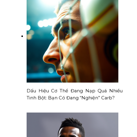
Dấu Hiệu Cơ Thể Đang Nạp Quá Nhiều
Tinh Bột: Bạn Có Đang “Nghiện” Carb?