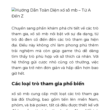
Chuyển sang phần khám phá chi tiết về các trò
tham gia, xố sô mb nổi bật với sự đa dạng, từ
trò đỏ đen cổ điển đến các trò tham gia hiện
đại. Điều này không chỉ làm phong phú thêm
trải nghiệm mà còn giúp game thủ dễ dàng
tìm thấy trò phù hợp với sở thích cá nhân. Với
hệ thống gửi cược nhỏ cũng có thưởng, việc
tham gia trở nên đơn giản và hấp dẫn hơn bao
giờ hết.
Các loại trò tham gia phổ biến
xố sô mb cung cấp một loạt các trò tham gia
bài đổi thưởng, bao gồm tiến lên miền Nam,
phỏm, và bài poker, tất cả đều được thiết kế với