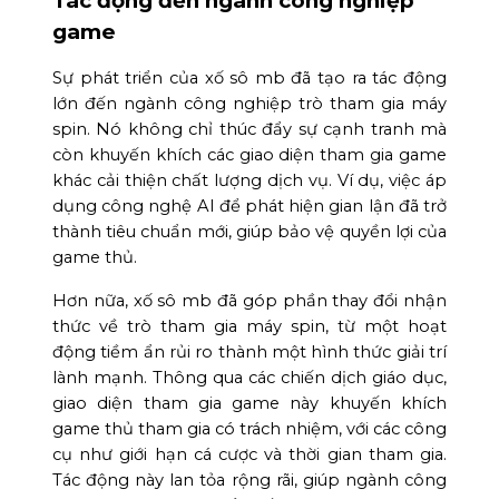
Tác động đến ngành công nghiệp
game
Sự phát triển của xố sô mb đã tạo ra tác động
lớn đến ngành công nghiệp trò tham gia máy
spin. Nó không chỉ thúc đẩy sự cạnh tranh mà
còn khuyến khích các giao diện tham gia game
khác cải thiện chất lượng dịch vụ. Ví dụ, việc áp
dụng công nghệ AI để phát hiện gian lận đã trở
thành tiêu chuẩn mới, giúp bảo vệ quyền lợi của
game thủ.
Hơn nữa, xố sô mb đã góp phần thay đổi nhận
thức về trò tham gia máy spin, từ một hoạt
động tiềm ẩn rủi ro thành một hình thức giải trí
lành mạnh. Thông qua các chiến dịch giáo dục,
giao diện tham gia game này khuyến khích
game thủ tham gia có trách nhiệm, với các công
cụ như giới hạn cá cược và thời gian tham gia.
Tác động này lan tỏa rộng rãi, giúp ngành công