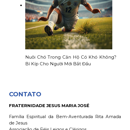
Nuôi Chó Trong Căn Hộ Có Khó Không?
Bí Kíp Cho Người Mới Bắt Đầu
CONTATO
FRATERNIDADE JESUS MARIA JOSÉ
Família Espiritual da Bem-Aventurada Rita Amada
de Jesus
Associação de Fiéis Leigos e Clérigos