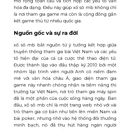
mở rộng toàn cầu và tích hợp các yếu tố văn
hóa đa dạng. Điều này giúp xố sô mb không chỉ
là nơi tham gia game mà còn là cộng đồng gắn
kết game thủ từ nhiều quốc gia.
Nguồn gốc và sự ra đời
xố sô mb bắt nguồn từ ý tưởng kết hợp giữa
truyền thống tham gia bài Việt Nam và các yếu
tố hiện đại của cá cá cược thể thao điện tử.
Được thành lập vào đầu thập kỷ 2010 bởi một
nhóm lập trình viên người Anh có niềm đam
mê với văn hóa châu Á, giao diện tham gia
game này nhanh chóng nhận ra tiềm năng thị
trường tại Việt Nam, nơi trò tham gia máy spin
đã là một phần của cuộc sống hàng ngày. Ban
đầu, xố sô mb chỉ là một trang web nhỏ với vài
trò tham gia cơ bản như tiến lên miền Nam và
bài poker, nhưng nhờ vào hệ thống đổi thưởng
minh bạch, nó đã thu hút hàng ngàn người