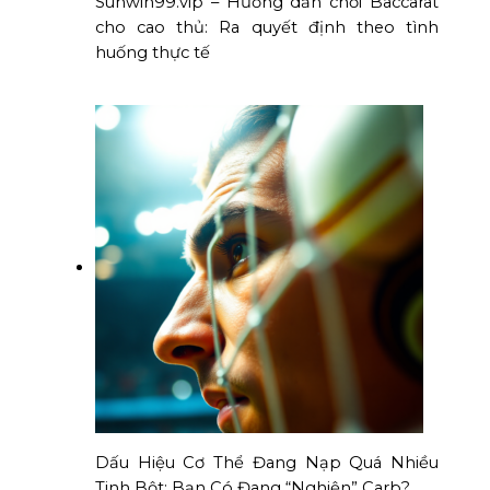
Sunwin99.vip – Hướng dẫn chơi Baccarat
cho cao thủ: Ra quyết định theo tình
huống thực tế
Dấu Hiệu Cơ Thể Đang Nạp Quá Nhiều
Tinh Bột: Bạn Có Đang “Nghiện” Carb?