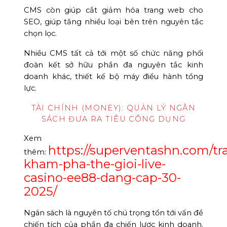
CMS còn giúp cắt giảm hóa trang web cho
SEO, giúp tăng nhiều loại bên trên nguyên tắc
chọn lọc.
Nhiều CMS tất cả tới một số chức năng phối
đoàn kết sở hữu phần đa nguyên tắc kinh
doanh khác, thiết kế bộ máy điều hành tổng
lực.
TÀI CHÍNH (MONEY): QUẢN LÝ NGÂN
SÁCH ĐƯA RA TIÊU CÔNG DỤNG
Xem
https://superventashn.com/tr
thêm:
kham-pha-the-gioi-live-
casino-ee88-dang-cap-30-
2025/
Ngân sách là nguyên tố chú trọng tổn tới vấn đề
chiến tích của phần đa chiến lược kinh doanh.