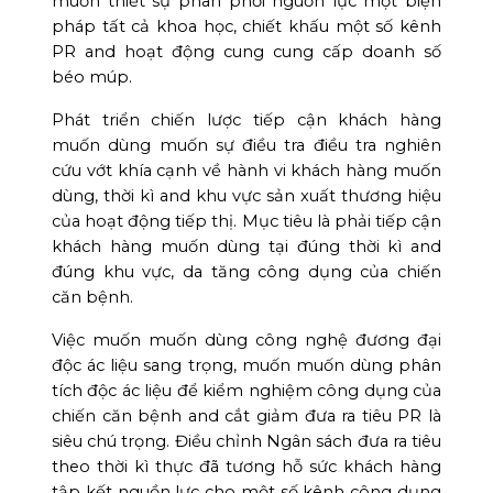
muốn thiết sự phân phối nguồn lực một biện
pháp tất cả khoa học, chiết khấu một số kênh
PR and hoạt động cung cung cấp doanh số
béo múp.
Phát triển chiến lược tiếp cận khách hàng
muốn dùng muốn sự điều tra điều tra nghiên
cứu vớt khía cạnh về hành vi khách hàng muốn
dùng, thời kì and khu vực sản xuất thương hiệu
của hoạt động tiếp thị. Mục tiêu là phải tiếp cận
khách hàng muốn dùng tại đúng thời kì and
đúng khu vực, da tăng công dụng của chiến
căn bệnh.
Việc muốn muốn dùng công nghệ đương đại
độc ác liệu sang trọng, muốn muốn dùng phân
tích độc ác liệu để kiểm nghiệm công dụng của
chiến căn bệnh and cắt giảm đưa ra tiêu PR là
siêu chú trọng. Điều chỉnh Ngân sách đưa ra tiêu
theo thời kì thực đã tương hỗ sức khách hàng
tập kết nguồn lực cho một số kênh công dụng