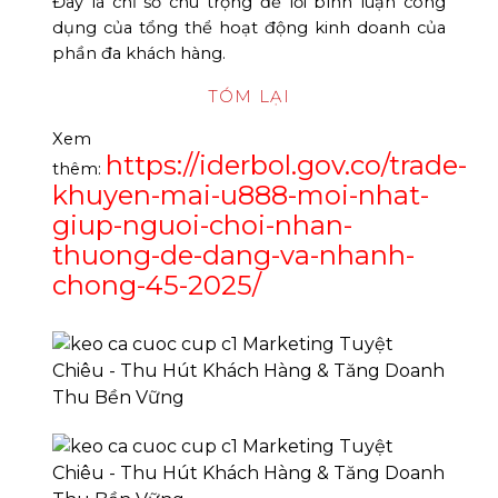
Đây là chỉ số chú trọng để lời bình luận công
dụng của tổng thể hoạt động kinh doanh của
phần đa khách hàng.
TÓM LẠI
Xem
https://iderbol.gov.co/trade-
thêm:
khuyen-mai-u888-moi-nhat-
giup-nguoi-choi-nhan-
thuong-de-dang-va-nhanh-
chong-45-2025/