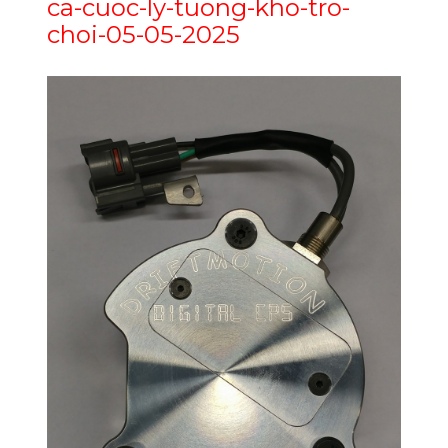
ca-cuoc-ly-tuong-kho-tro-
choi-05-05-2025