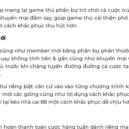
ại mang lại game thủ phần bự trò chơi cá cược tr
 khuyến mại đắm say, giúp game thủ cải thiện ph
t cách khắc phục thu hút hơn.
ới
ần cũng như member mới bằng phần bự phần thưởn
uay không tính tiền & gần cũng như khuyến mại v
thủ trước khi chặng tuyến đường đường cá cược tạ
.
ư riêng biệt căn cứ vào vào từng chương trình 
mới các giống cũng như lợi dụng cách khắc phục 
 tại kèo nhà cai 88 một cách khắc phục dễ chịu hơ
nh hoàn thanh toán cược hàng tuần dành riêng ma