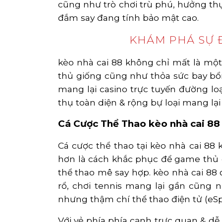
cũng như trò chơi trù phú, hưởng th
đắm say đang tính bảo mật cao.
KHÁM PHÁ SỰ Đ
kèo nhà cai 88 không chỉ mất là một 
thủ giống cũng như thỏa sức bay bổn
mang lại casino trực tuyến đường lo
thụ toàn diện & rộng bự loại mang lạ
Cá Cược Thể Thao kèo nhà cai 8
Cá cược thể thao tại kèo nhà cai 88 
hơn là cách khắc phục để game thủ d
thể thao mê say hợp. kèo nhà cai 8
rổ, chơi tennis mang lại gần cũng 
nhưng thậm chí thể thao điện tử (eSp
Với vẻ phía phía cạnh trực quan & dễ