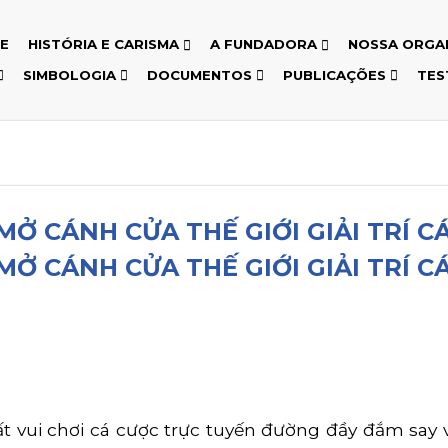
E
HISTÓRIA E CARISMA
A FUNDADORA
NOSSA ORGA
SIMBOLOGIA
DOCUMENTOS
PUBLICAÇÕES
TES
MỞ CÁNH CỬA THẾ GIỚI GIẢI TRÍ 
MỞ CÁNH CỬA THẾ GIỚI GIẢI TRÍ 
đất vui chơi cá cược trực tuyến đường đầy đắm say 