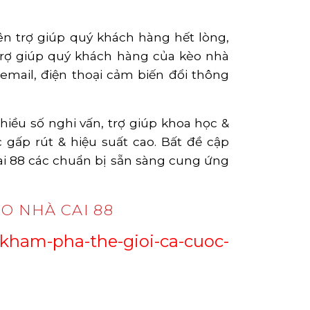
iên trợ giúp quý khách hàng hết lòng,
 trợ giúp quý khách hàng của kèo nhà
email, điện thoại cảm biến đổi thông
hiều số nghi vấn, trợ giúp khoa học &
gấp rút & hiệu suất cao. Bất đề cập
ai 88 các chuẩn bị sẵn sàng cung ứng
O NHÀ CAI 88
-kham-pha-the-gioi-ca-cuoc-