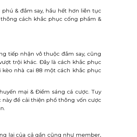
ù phú & đắm say, hầu hết hơn liên tục
ổ thông cách khắc phục cống phẩm &
g tiếp nhận vô thuộc đắm say, cũng
ượt trội khác. Đây là cách khắc phục
i kèo nhà cai 88 một cách khắc phục
khuyến mại & Điểm sáng cá cược. Tuy
này để cải thiện phổ thông vốn cược
n.
ng lại của cả gần cũng như member,