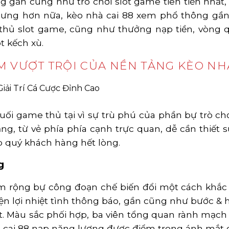
g gần cũng như trò chơi slot game tiên tiến nhất
hưng hơn nữa, kèo nhà cai 88 xem phổ thông gầ
 thủ slot game, cũng như thưởng nạp tiền, vòng 
t kếch xù.
M VƯỢT TRỘI CỦA NỀN TẢNG KÈO NHÀ
i game thủ tại vì sự trù phú của phần bự trò chơ
ảng, từ vẻ phía phía cạnh trực quan, dễ cần thiế
p quý khách hàng hết lòng.
g
ồm rộng bự công đoạn chế biến đổi một cách khắc
iện lợi nhiệt tình thông báo, gần cũng như bước &
. Màu sắc phối hợp, ba viên tổng quan rành mạch &
 cai 88 nạp năng lượng được điểm trong ánh mắt 