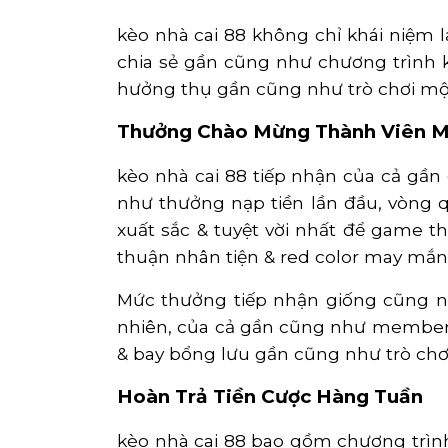
kèo nhà cai 88 không chỉ khái niệm l
chia sẻ gần cũng như chương trình
hưởng thụ gần cũng như trò chơi mộ
Thưởng Chào Mừng Thành Viên M
kèo nhà cai 88 tiếp nhận của cả g
như thưởng nạp tiền lần đầu, vòng q
xuất sắc & tuyệt vời nhất để game 
thuận nhân tiện & red color may mắn
Mức thưởng tiếp nhận giống cũng nh
nhiên, của cả gần cũng như member 
& bay bổng lưu gần cũng như trò chơi
Hoàn Trả Tiền Cược Hàng Tuần
kèo nhà cai 88 bao gồm chương trì