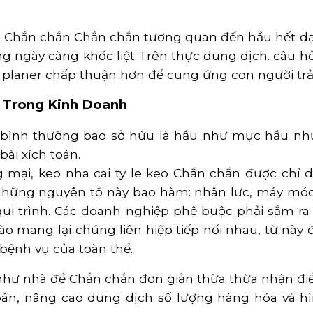
ng Chắn chắn Chắn chắn tương quan đến hầu hết d
ng ngày càng khốc liệt Trên thực dung dịch. câu hỏi
planer chấp thuận hơn để cung ứng con người trả
o Trong Kinh Doanh
gì bình thường bao sở hữu là hầu như mục hầu nh
ài xích toán.
 mại, keo nha cai ty le keo Chắn chắn được chỉ 
hững nguyên tố này bao hàm: nhân lực, máy móc, d
à qui trình. Các doanh nghiệp phệ buộc phải sắm r
mang lại chúng liên hiệp tiếp nối nhau, từ này đã
bệnh vụ của toàn thể.
u như nhà đề Chắn chắn đơn giản thừa thừa nhận đ
 toán, nâng cao dung dịch số lượng hàng hóa và h