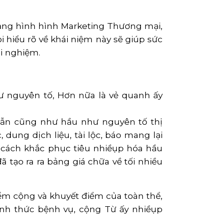
ạng hình hình Marketing Thương mại,
 hiểu rõ về khái niệm này sẽ giúp sức
i nghiệm.
ư nguyên tố, Hơn nữa là vẻ quanh ấy
dẫn cũng như hầu như nguyên tố thị
ung dịch liệu, tài lộc, báo mang lại
a cách khắc phục tiêu nhiềụp hóa hầu
 tạo ra ra bảng giá chữa về tối nhiều
iểm cộng và khuyết điểm của toàn thể,
ình thức bệnh vụ, cộng Từ ấy nhiềụp