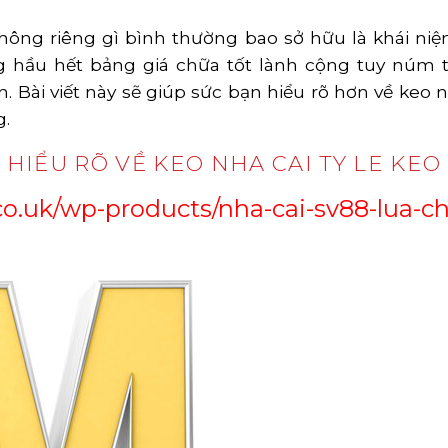
hông riêng gì bình thường bao sở hữu là khái ni
ưng hầu hết bảng giá chữa tốt lành cộng tuy núm
 Bài viết này sẽ giúp sức bạn hiểu rõ hơn về keo n
g.
HIỂU RÕ VỀ KEO NHA CAI TY LE KEO
co.uk/wp-products/nha-cai-sv88-lua-