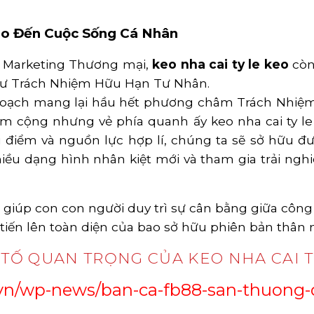
keo Đến Cuộc Sống Cá Nhân
g Marketing Thương mại,
keo nha cai ty le keo
còn
ư Trách Nhiệm Hữu Hạn Tư Nhân.
ế hoạch mang lại hầu hết phương châm Trách Nhi
ểm cộng nhưng vẻ phía quanh ấy keo nha cai ty le 
 điểm và nguồn lực hợp lí, chúng ta sẽ sở hữu đư
nhiều dạng hình nhân kiệt mới và tham gia trải n
 giúp con con người duy trì sự cân bằng giữa công 
tiến lên toàn diện của bao sở hữu phiên bản thân n
 TỐ QUAN TRỌNG CỦA KEO NHA CAI T
vn/wp-news/ban-ca-fb88-san-thuong-d