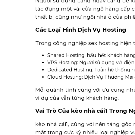
Người sử dụng càng ngày càng đề xuấ
tác đụng một vài cửa ngõ hàng cấp c
thiết bị cũng như ngôi nhà ở của phi
Các Loại Hình Dịch Vụ Hosting
Trong công nghiệp sex hosting hiện tạ
Shared Hosting: hầu hết khách hàn
VPS Hosting: Người sử dụng với diện
Dedicated Hosting: Toàn hệ thống n
Cloud Hosting: Dịch Vụ Thương Mại 
Mỗi quánh tính cũng với ưu cũng nh
ví dụ của vẫn từng khách hàng.
Vai Trò Của kèo nhà cái1 Trong 
kèo nhà cái1, cùng với nền tảng gố
mắt trong cực kỳ nhiều loại nghiệp v