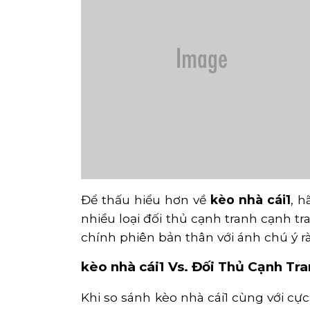
Để thấu hiểu hơn về
kèo nhà cái1
, h
nhiều loại đối thủ cạnh tranh cạnh t
chính phiên bản thân với ánh chú ý 
kèo nhà cái1 Vs. Đối Thủ Cạnh Tr
Khi so sánh kèo nhà cái1 cùng với cự