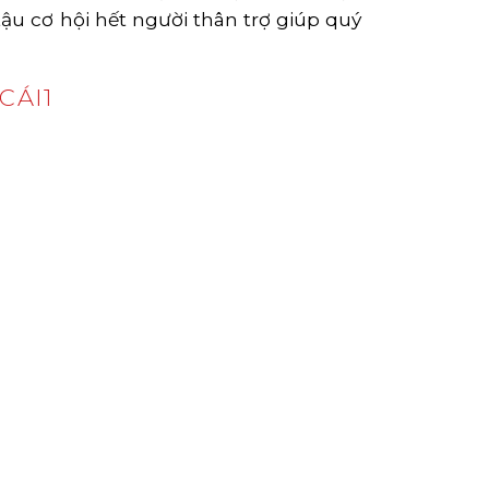
tậu cơ hội hết người thân trợ giúp quý
CÁI1