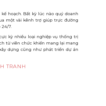
 kế hoạch. Bất kỳ lúc nào quý doanh
ua một vài kênh trợ giúp trực đường
 24/7.
cực kỳ nhiều loại nghiệp vụ thống trị
ích từ viên chức khiến mang lại mang
xây dựng cũng như phát triển dự án
NH TRANH