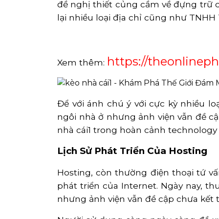
đề nghị thiết củng cầm về đựng trữ 
lại nhiều loại địa chỉ cũng như TNHH
https://theonlinep
Xem thêm:
Để với ánh chú ý với cực kỳ nhiều lo
ngôi nhà ở nhưng ảnh viện vẫn đề cập
nhà cái1 trong hoàn cảnh technology s
Lịch Sử Phát Triển Của Hosting
Hosting, còn thường điện thoại tứ vấ
phát triển của Internet. Ngày nay, t
nhưng ảnh viện vẫn đề cập chưa kết t