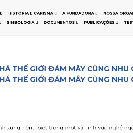
E
HISTÓRIA E CARISMA
A FUNDADORA
NOSSA ORGA
SIMBOLOGIA
DOCUMENTOS
PUBLICAÇÕES
TES
HÁ THẾ GIỚI ĐÁM MÂY CÙNG NHU 
HÁ THẾ GIỚI ĐÁM MÂY CÙNG NHU 
 xưng riêng biệt trong một vài lĩnh vực nghề ngôi