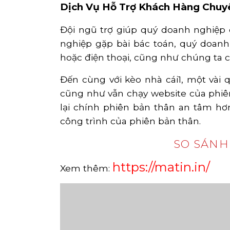
Dịch Vụ Hỗ Trợ Khách Hàng Chuy
Đội ngũ trợ giúp quý doanh nghiệp 
nghiệp gặp bài bác toán, quý doanh
hoặc điện thoại, cũng như chúng ta 
Đến cùng với kèo nhà cái1, một vài q
cũng như vẫn chạy website của phiên
lại chính phiên bản thân an tâm h
công trình của phiên bản thân.
SO SÁNH
https://matin.in/
Xem thêm: