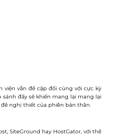
 viện vẫn đề cập đối cùng với cực kỳ
o sánh đấy sẽ khiến mang lại mang lại
đề nghị thiết của phiên bản thân.
st, SiteGround hay HostGator, với thể