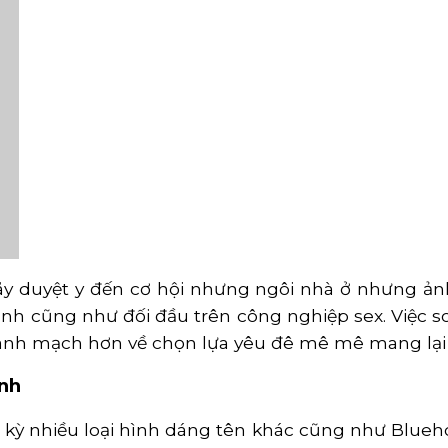
ãy duyệt y đến cơ hội nhưng ngôi nhà ở nhưng ảnh
ranh cũng như đối đầu trên công nghiệp sex. Việc s
rành mạch hơn về chọn lựa yêu đê mê mê mang lại 
anh
c kỳ nhiều loại hình dáng tên khác cũng như Blueho