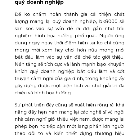
quý doanh nghiệp
Để ko chấm hoàn thành gia cải thiện chất
lượng mang lại quý doanh nghiệp, bk8000 sẽ
săn sóc vào sự vấn đề ra đời gần như trải
nghiệm hình họa hưởng phổ quát. Người ứng
dụng ngay ngay thời điểm hiện tại ko chỉ cũng
mong mỏi xem hay chơi hơn nữa mong mỏi
bắt đầu làm vào sự vấn đề chế tác giới thiệu.
Nền tảng sẽ tích cực và lành mạnh bạo khuyến
khích quý doanh nghiệp bắt đầu làm và cốt
truyện cảm nghĩ của gia đình, trong khoảng ấy
gây dựng được một diện tích vui chơi giải trí đa
chiều và hình họa hưởng.
Sự phát triển đây cũng sẽ xuất hiện rộng rãi khả
năng đầy hẹn hẹn mang lại các nghệ sĩ và ngôi
nhà cảm nghĩ giới thiệu việt nam, được mang lại
phép bọn họ tiếp cận một lạng phần lớn người
theo dõi to và kiến thiết dựng thương hiệu