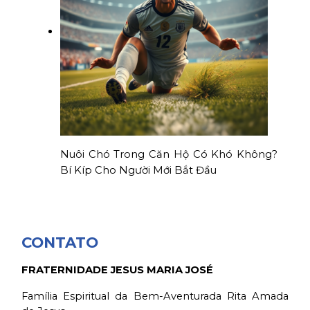
Nuôi Chó Trong Căn Hộ Có Khó Không?
Bí Kíp Cho Người Mới Bắt Đầu
CONTATO
FRATERNIDADE JESUS MARIA JOSÉ
Família Espiritual da Bem-Aventurada Rita Amada