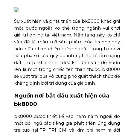
Sự xuất hiện và phát triển của bk8000 khắc ghi
một bước ngoặt ko thể trong ngành vui chơi
giải trí online tại việt nam. Nền tảng này ko chỉ
vấn đề là mẫu mã sản phẩm của technology
hơn nữa phản chiếu bước ngoặt trong hành vi
tiêu pha số của quý doanh nghiệp tổ ấm dạng
đất. Từ phát minh trước khi đến vấn đề vươn
lên là một trong chiếc tên thân thuộc, bk8000
sẽ vượt trải qua vô cùng phổ quát thách thức để
khẳng định bởi trí đứng của gia đình.
Nguồn nơi bắt đầu xuất hiện của
bk8000
bk8000 được thiết kế vào năm năm ngoái do
một đội ngũ các siêng gia phát triển ứng dụng
trẻ tuổi tại TP. TPHCM, và kim chỉ nam ra đời