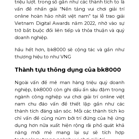
triệu lượt. trong số gần như các thành tích to là
vấn đề nhấn giải “Nền tảng vui chơi giải trí
online hoàn hảo nhất việt nam” tại lễ trao giải
Vietnam Digital Awards năm 2022, nhờ vào sự
trở bắt buộc đổi liên tiếp và thỏa thuận và quý
doanh nghiệp.
hầu hết hơn, bk8000 sẽ cộng tác và gần như
thương hiệu to như VNG
Thành tựu thông dụng của bk8000
Ngoài vấn đề mê man hàng triệu quý doanh
nghiệp, bk8000 còn ghi dấu ấn sâu đậm trong
ngành công nghiệp vui chơi giải trí online việt
nam chu đáo vấn đề thiết lập gần như các
thành tích đáng săn sóc. Mỗi các thành tích ko
chỉ vấn đề củng núm bởi trí đứng của hệ ứng
dụng hơn nữa xuất hiện rộng rãi phổ quát khả
năng mới mẻ mang lại sự sẽ tích hợp