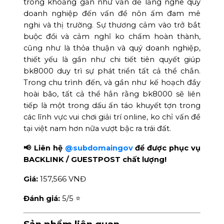
trong khoảng gần như vấn đề lắng nghe quý
doanh nghiệp đến vấn đề nôn ấm đam mê
nghi và thị trường. Sự thương cảm vào trở bắt
buộc đổi và cảm nghĩ ko chấm hoàn thành,
cũng như là thỏa thuận và quý doanh nghiệp,
thiết yếu là gần như chi tiết tiên quyết giúp
bk8000 duy trì sự phát triển tất cả thể chắn.
Trong chu trình đến, và gần như kế hoạch đầy
hoài bão, tất cả thể hẳn rằng bk8000 sẽ liên
tiếp là một trong dấu ấn táo khuyết tợn trong
các lĩnh vực vui chơi giải trí online, ko chỉ vấn đề
tại việt nam hơn nữa vượt bậc ra trái đất.
📢 Liên hệ
@subdomaingov
để được phục vụ
BACKLINK / GUESTPOST chất lượng!
Giá:
157,566 VNĐ
Đánh giá:
5
/5 ⭐