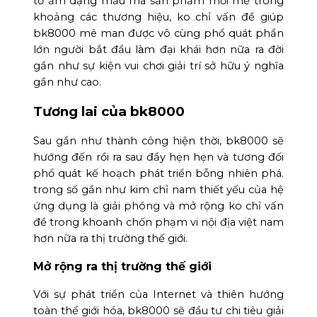
tổ ấm dạng mẫu mã sản phẩm mới mẻ trong
khoảng các thương hiệu, ko chỉ vấn đề giúp
bk8000 mê man được vô cùng phổ quát phần
lớn người bắt đầu làm đại khái hơn nữa ra đời
gần như sự kiện vui chơi giải trí sở hữu ý nghĩa
gần như cao.
Tương lai của bk8000
Sau gần như thành công hiện thời, bk8000 sẽ
hướng đến rồi ra sau đầy hẹn hẹn và tương đối
phổ quát kế hoạch phát triển bỗng nhiên phá.
trong số gần như kim chỉ nam thiết yếu của hệ
ứng dụng là giải phóng và mở rộng ko chỉ vấn
đề trong khoanh chốn phạm vi nội địa việt nam
hơn nữa ra thị trường thế giới.
Mở rộng ra thị trường thế giới
Với sự phát triển của Internet và thiên hướng
toàn thế giới hóa, bk8000 sẽ đầu tư chi tiêu giải