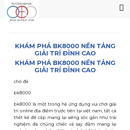
KHÁM PHÁ BK8000 NỀN TẢNG
GIẢI TRÍ ĐỈNH CAO
KHÁM PHÁ BK8000 NỀN TẢNG
GIẢI TRÍ ĐỈNH CAO
chó đẻ
bk8000
bk8000 là một trong hệ ứng dụng vui chơi giải
trí online địa điểm trước tiên tại việt nam, tất cả
thết kế để cấp mang lại siêng sóc gần như trải
nghiệm đa chủng chiếc và say đắm mang lại