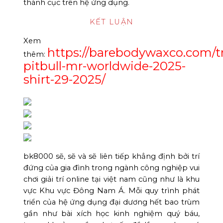
thành cục trên hệ ứng dụng.
KẾT LUẬN
Xem
https://barebodywaxco.com/t
thêm:
pitbull-mr-worldwide-2025-
shirt-29-2025/
bk8000 sẽ, sẽ và sẽ liên tiếp khẳng định bởi trí
đứng của gia đình trong ngành công nghiệp vui
chơi giải trí online tại việt nam cũng như là khu
vực Khu vực Đông Nam Á. Mỗi quy trình phát
triển của hệ ứng dụng đại dương hết bao trùm
gần như bài xích học kinh nghiệm quý báu,