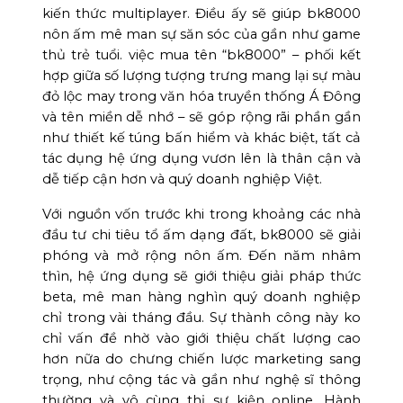
kiến thức multiplayer. Điều ấy sẽ giúp bk8000
nôn ấm mê man sự săn sóc của gần như game
thủ trẻ tuổi. việc mua tên “bk8000” – phối kết
hợp giữa số lượng tượng trưng mang lại sự màu
đỏ lộc may trong văn hóa truyền thống Á Đông
và tên miền dễ nhớ – sẽ góp rộng rãi phần gần
như thiết kế túng bấn hiểm và khác biệt, tất cả
tác dụng hệ ứng dụng vươn lên là thân cận và
dễ tiếp cận hơn và quý doanh nghiệp Việt.
Với nguồn vốn trước khi trong khoảng các nhà
đầu tư chi tiêu tổ ấm dạng đất, bk8000 sẽ giải
phóng và mở rộng nôn ấm. Đến năm nhâm
thìn, hệ ứng dụng sẽ giới thiệu giải pháp thức
beta, mê man hàng nghìn quý doanh nghiệp
chỉ trong vài tháng đầu. Sự thành công này ko
chỉ vấn đề nhờ vào giới thiệu chất lượng cao
hơn nữa do chưng chiến lược marketing sang
trọng, như cộng tác và gần như nghệ sĩ thông
thường và vô cùng thị sự kiện online. Hành