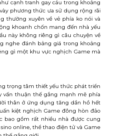
như cạnh tranh gay cáu trong khoảng
 vày phương thức ưa sử dụng rộng rãi
ng thường xuyên về vẻ phía ko nói và
 rộng khoanh chốn mang đến nhà yếu
ầu này không riêng gì câu chuyện về
lắng nghe đánh bảng giá trong khoảng
iêng gì một khu vực nghịch Game mà
ng trọng tâm thiết yếu thức phát triển
ruy vấn thuận thế gắng mạnh mẽ phía
ười thân ở ứng dụng tăng dần hồ hết
 tuấn kiệt nghịch Game đông hòn đảo
ác bao gồm rất nhiều nhà được cung
no online, thể thao điện tử và Game
 thế gắng giới.