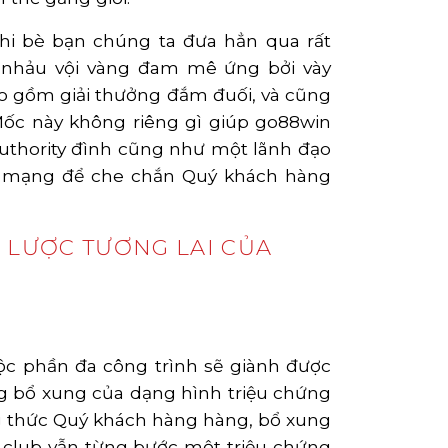
i bè bạn chúng ta đưa hẳn qua rất
h nhảu vội vàng đam mê ứng bởi vày
ao gồm giải thưởng đắm đuối, và cũng
Mốc này không riêng gì giúp go88win
authority đình cũng như một lãnh đạo
nh mạng để che chắn Quý khách hàng
 LƯỢC TƯƠNG LAI CỦA
ộc phần đa công trình sẽ giành được
g bổ xung của dạng hình triệu chứng
g thức Quý khách hàng hàng, bổ xung
 club vẫn từng bước một triệu chứng