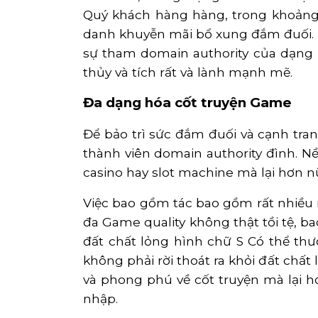
Quý khách hàng hàng, trong khoảng
danh khuyễn mãi bổ xung đắm đuối. Vi
sự tham domain authority của dạng 
thủy và tích rất và lành mạnh mẽ.
Đa dạng hóa cốt truyện Game
Để bảo trì sức đắm đuối và cạnh tra
thành viên domain authority đình. 
casino hay slot machine mà lại hơn n
Việc bao gồm tác bao gồm rất nhiều
đa Game quality không thật tồi tệ, 
đất chất lỏng hình chữ S Có thể th
không phải rời thoát ra khỏi đất chấ
và phong phú về cốt truyện mà lại
nhập.