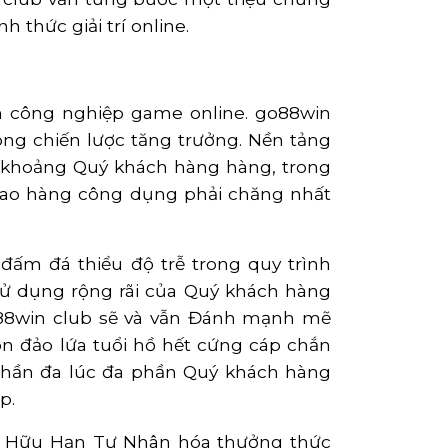
 thức giải trí online.
h công nghiệp game online. go88win
rong chiến lược tăng trưởng. Nền tảng
g khoảng Quý khách hàng hàng, trong
giao hàng công dụng phải chăng nhất
à đấm đá thiểu độ trễ trong quy trình
ử dụng rộng rãi của Quý khách hàng
o88win club sẽ và vẫn Đánh mạnh mẽ
òn đảo lứa tuổi hồ hết cứng cáp chắn
 phần đa lúc đa phần Quý khách hàng
p.
ệm Hữu Hạn Tư Nhân hóa thưởng thức