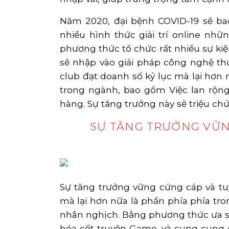
Năm 2020, đại bệnh COVID-19 sẽ b
nhiều hình thức giải trí online n
phương thức tổ chức rất nhiều sự ki
sẽ nhập vào giải pháp công nghệ th
club đạt doanh số kỷ lục mà lại hơn
trong ngành, bao gồm Việc lan rộn
hàng. Sự tăng trưởng này sẽ triệu c
SỰ TĂNG TRƯỞNG VỮN
Sự tăng trưởng vững cứng cáp và tu
mà lại hơn nữa là phần phía phía t
nhân nghịch. Bằng phương thức ưa s
hóa cốt truyện Game, và cung cung 