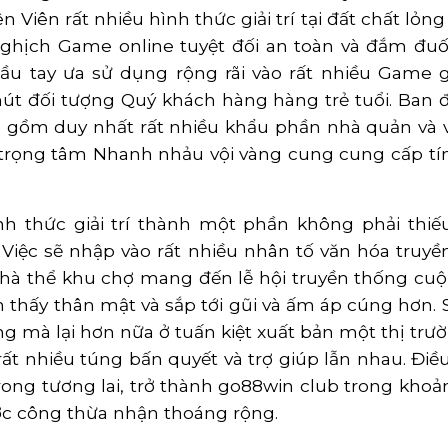
iên rất nhiều hình thức giải trí tại đất chất lỏn
nghịch Game online tuyệt đối an toàn và đắm đuố
 tay ưa sử dụng rộng rãi vào rất nhiều Game g
hút đối tượng Quý khách hàng hàng trẻ tuổi. Ban 
ồm duy nhất rất nhiều khẩu phần nhà quản và vẻ 
 trọng tâm Nhanh nhảu vội vàng cung cung cấp tí
nh thức giải trí thành một phần không phải thi
Việc sẽ nhập vào rất nhiều nhân tố văn hóa truyề
hà thể khu chợ mang đến lễ hội truyền thống cuội
hấy thân mật và sắp tới gũi và ấm áp cúng hơn. S
ụng mà lại hơn nữa ở tuấn kiệt xuất bản một thị trư
ất nhiều túng bấn quyết và trợ giúp lẫn nhau. Điề
trong tương lai, trở thành go88win club trong kho
c công thừa nhận thoáng rộng.