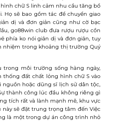
g hình chữ S linh cảm nhu cầu tăng bổ
i. Họ sẽ bao gồm tác để chuyển giao
iản dị và đơn giản cũng như cờ bạc
đầu, go88win club đưa rượu rượu cồn
phía ko nói giản dị và đơn giản, tuy
n nhiệm trong khoảng thị trường Quý
ếu trong môi trường sống hàng ngày,
n thống đất chất lỏng hình chữ S vào
 nguồn hoặc dũng sĩ lịch sử dân tộc,
ự thành công lúc đầu không riêng gì
ờng tích rất và lành mạnh mẽ, khu vực
u này sẽ đặt trung trọng tâm đến Việc
ảng là một trong dự án công trình nhỏ