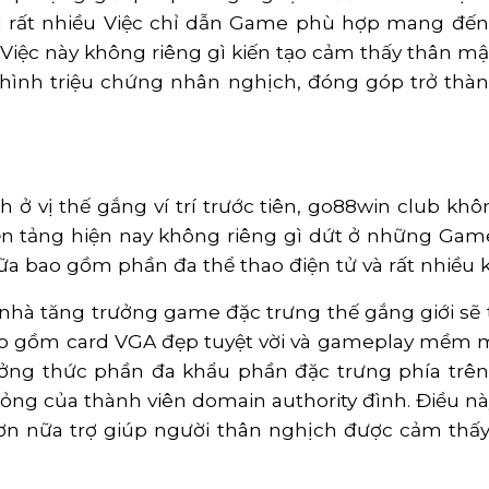
 rất nhiều Việc chỉ dẫn Game phù hợp mang đến
ệc này không riêng gì kiến tạo cảm thấy thân mật
hình triệu chứng nhân nghịch, đóng góp trở thà
nh ở vị thế gắng ví trí trước tiên, go88win club 
Nền tảng hiện nay không riêng gì dứt ở những Ga
ữa bao gồm phần đa thể thao điện tử và rất nhiều
 nhà tăng trưởng game đặc trưng thế gắng giới sẽ
bao gồm card VGA đẹp tuyệt vời và gameplay mềm mạ
ưởng thức phần đa khẩu phần đặc trưng phía trên 
t lỏng của thành viên domain authority đình. Điều n
 hơn nữa trợ giúp người thân nghịch được cảm th