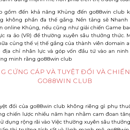
ao gồm đến khả năng Khủng đến go88win club kh
hững không phần đa thế gắng. Nền tảng sẽ Nhan
ện online Khủng, nếu cũng như giải chiến Game b
ực ra ảo (VR) để thường xuyên sâu thưởng thức. 
 nữa củng thế vị thế gắng của thành viên domain 
g địa chỉ nhân lực và góp vốn đầu tứ vào an ni
hứng minh rằng go88win club
G CỨNG CÁP VÀ TUYỆT ĐỐI VÀ CHIẾN
GO88WIN CLUB
yệt đối của go88win club không riêng gì phụ thu
rong chiến lược nhiều năm hạn nhằm cam đoan tăn
ử dụng rộng rãi vào Việc thường xuyên sâu thưởn
cấp thị trường tích rất và lành mạnh mẽ, go88win