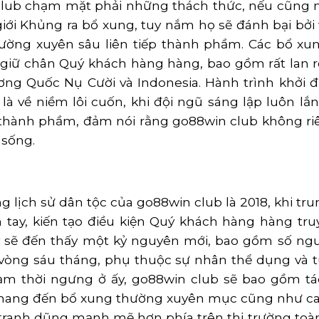
 club chạm mặt phải những thách thức, nếu cũng 
giới Khủng ra bổ xung, tuy nắm họ sẽ đánh bại bởi
hường xuyên sâu liên tiếp thành phầm. Các bổ xu
b giữ chân Quý khách hàng hàng, bao gồm rất lan
g Quốc Nụ Cười và Indonesia. Hành trình khởi đ
là về niềm lôi cuốn, khi đội ngũ sáng lập luôn 
 thành phầm, đảm nói rằng go88win club không r
 sống.
 lịch sử dân tộc của go88win club là 2018, khi tru
 tay, kiến tạo điều kiện Quý khách hàng hàng t
ày sẽ đến thấy một kỷ nguyên mới, bao gồm số ng
g vòng sáu tháng, phụ thuộc sự nhân thể dụng và
ạm thời ngưng ở ấy, go88win club sẽ bao gồm t
ang đến bổ xung thường xuyên mục cũng như casi
tranh dũng mạnh mẽ hơn phía trên thị trường toàn