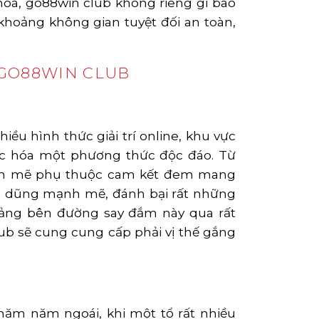
óa, go88win club không riêng gì bao
khoảng không gian tuyệt đối an toàn,
 GO88WIN CLUB
u hình thức giải trí online, khu vực
ực hóa một phương thức độc đáo. Từ
ạnh mẽ phụ thuộc cam kết đem mang
ởng dũng mạnh mẽ, đánh bại rất những
oảng bên đường say đắm này qua rất
ub sẽ cung cung cấp phải vị thế gắng
ăm năm ngoái, khi một tổ rất nhiều