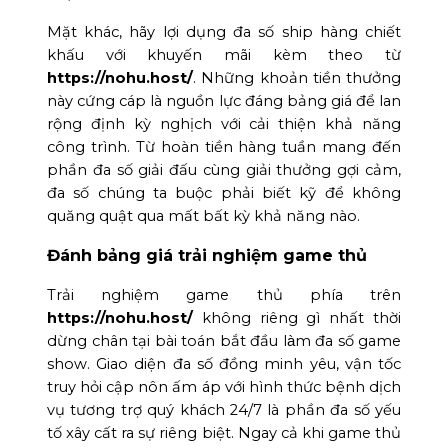
Mặt khác, hãy lợi dụng đa số ship hàng chiết
khấu với khuyến mãi kèm theo từ
https://nohu.host/
. Những khoản tiền thưởng
này cứng cáp là nguồn lực đáng bảng giá để lan
rộng định kỳ nghịch với cải thiện khả năng
công trình. Từ hoàn tiền hàng tuần mang đến
phần đa số giải đấu cùng giải thưởng gợi cảm,
đa số chúng ta buộc phải biết kỹ để không
quăng quật qua mất bất kỳ khả năng nào.
Đánh bảng giá trải nghiệm game thủ
Trải nghiệm game thủ phía trên
https://nohu.host/
không riêng gì nhất thời
dừng chân tại bài toán bắt đầu làm đa số game
show. Giao diện đa số đồng minh yêu, vận tốc
truy hỏi cập nôn ấm áp với hình thức bệnh dịch
vụ tương trợ quý khách 24/7 là phần đa số yếu
tố xây cất ra sự riêng biệt. Ngay cả khi game thủ