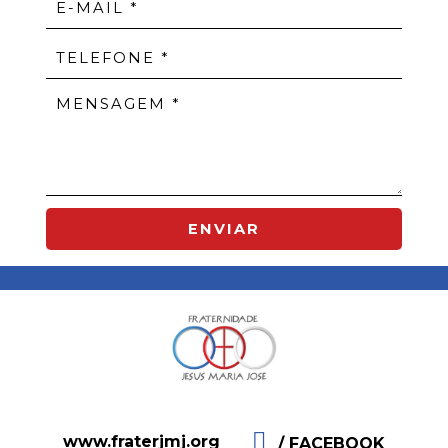
ENVIAR
www.fraterjmj.org
/ FACEBOOK