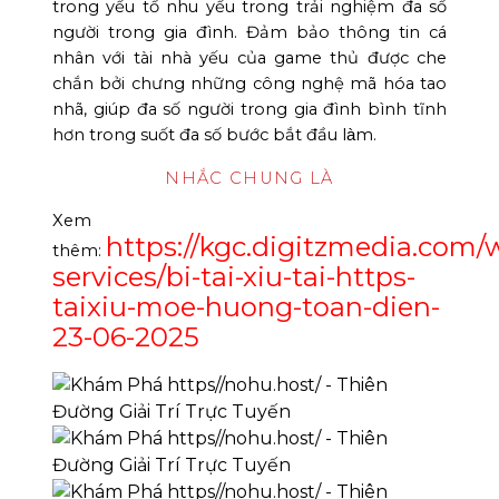
trong yếu tố nhu yếu trong trải nghiệm đa số
người trong gia đình. Đảm bảo thông tin cá
nhân với tài nhà yếu của game thủ được che
chắn bởi chưng những công nghệ mã hóa tao
nhã, giúp đa số người trong gia đình bình tĩnh
hơn trong suốt đa số bước bắt đầu làm.
NHẮC CHUNG LÀ
Xem
https://kgc.digitzmedia.com/
thêm:
services/bi-tai-xiu-tai-https-
taixiu-moe-huong-toan-dien-
23-06-2025