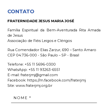
CONTATO
FRATERNIDADE JESUS MARIA JOSÉ
Família Espiritual da Bem-Aventurada Rita Amada
de Jesus
Associação de Fiéis Leigos e Clérigos
Rua Comendador Elias Zarzur, 690 – Santo Amaro
CEP 04.736-000 - São Paulo – SP - Brasil
Telefone:
+55 11 5696-0300
WhatsApp:
+55 11 93263-6551
E-mail:
fraterjmj@gmail.com
Facebook:
https://m.facebook.com/fraterjmj
Site: www.fraterjmj.org.br