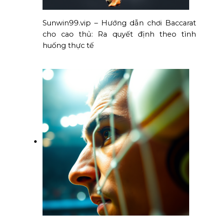
Sunwin99.vip – Hướng dẫn chơi Baccarat
cho cao thủ: Ra quyết định theo tình
huống thực tế