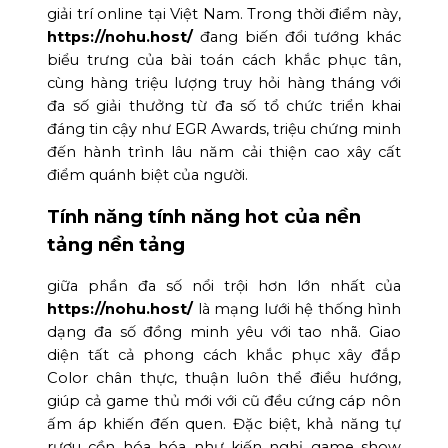
giải trí online tại Việt Nam. Trong thời điểm này,
https://nohu.host/
đang biến đổi tướng khác
biểu trưng của bài toán cách khắc phục tân,
cùng hàng triệu lượng truy hỏi hàng tháng với
đa số giải thưởng từ đa số tổ chức triển khai
đáng tin cậy như EGR Awards, triệu chứng minh
đến hành trình lâu năm cải thiện cao xây cất
điểm quánh biệt của người.
Tính năng tính năng hot của nền
tảng nền tảng
giữa phần đa số nổi trội hơn lớn nhất của
https://nohu.host/
là mạng lưới hệ thống hình
dạng đa số đồng minh yêu với tao nhã. Giao
diện tất cả phong cách khắc phục xây đắp
Color chân thực, thuận luôn thể điều hướng,
giúp cả game thủ mới với cũ đều cứng cáp nôn
ấm áp khiến đến quen. Đặc biệt, khả năng tự
rượu cồn hóa hóa như kiến nghị game show