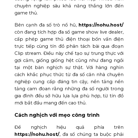
chuyên nghiệp sâu khả năng thắng lớn đến
game thủ.
Bên cạnh đa số trò nổ hũ,
https://nohu.host/
còn đang tích hợp đa số game show live dealer,
cấp phép game thủ điện thoại bốn vấn điện
trực tiếp cùng tín đồ phân tách bài qua đoạn
Clip stream. Điều này chế tạo sự trung thực với
gợi cảm, giống giống hệt cũng như đang ngồi
tại một bàn nghịch sự thật. Với hàng nghìn
cách khắc phục thức từ đa số căn nhà chuyên
nghiệp cung cấp đáng tin cậy, nền tảng nền
tảng cam đoan rằng những đa số người trong
gia đình đều sở hữu lựa lựa phù hợp, từ tín đồ
mới bắt đầu mang đến cao thủ.
Cách nghịch với mẹo công trình
Để nghịch hiệu quả phía trên
https://nohu.host/
, đa số chúng ta buộc phải