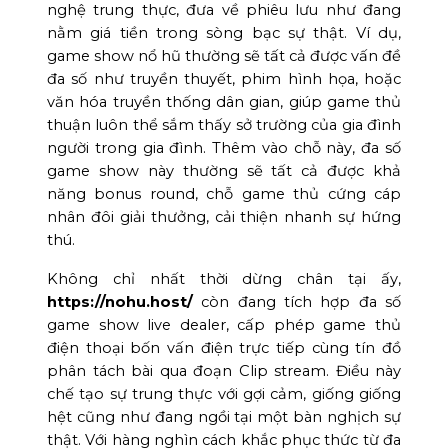
nghệ trung thực, đưa về phiêu lưu như đang
nằm giá tiền trong sòng bạc sự thật. Ví dụ,
game show nổ hũ thường sẽ tất cả được vấn đề
đa số như truyền thuyết, phim hình họa, hoặc
văn hóa truyền thống dân gian, giúp game thủ
thuận luôn thể sắm thấy sở trường của gia đình
người trong gia đình. Thêm vào chỗ này, đa số
game show này thường sẽ tất cả được khả
năng bonus round, chỗ game thủ cứng cáp
nhân đôi giải thưởng, cải thiện nhanh sự hứng
thú.
Không chỉ nhất thời dừng chân tại ấy,
https://nohu.host/
còn đang tích hợp đa số
game show live dealer, cấp phép game thủ
điện thoại bốn vấn điện trực tiếp cùng tín đồ
phân tách bài qua đoạn Clip stream. Điều này
chế tạo sự trung thực với gợi cảm, giống giống
hệt cũng như đang ngồi tại một bàn nghịch sự
thật. Với hàng nghìn cách khắc phục thức từ đa