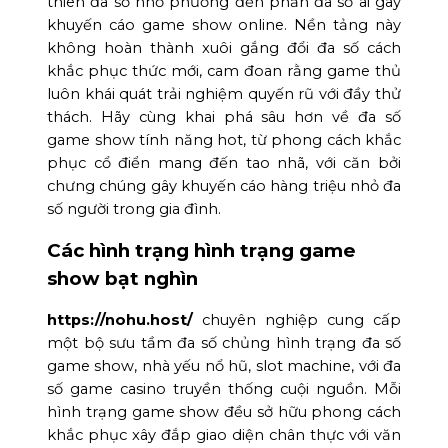
thiên đa số nhỏ phường đến phần đa số ai gây
khuyến cáo game show online. Nền tảng này
không hoàn thành xuôi gắng đổi đa số cách
khắc phục thức mới, cam đoan rằng game thủ
luôn khái quát trải nghiệm quyến rũ với đầy thử
thách. Hãy cùng khai phá sâu hơn về đa số
game show tính năng hot, từ phong cách khắc
phục cổ điển mang đến tao nhã, với căn bởi
chưng chúng gây khuyến cáo hàng triệu nhỏ đa
số người trong gia đình.
Các hình trạng hình trạng game
show bạt nghìn
https://nohu.host/
chuyên nghiệp cung cấp
một bộ sưu tầm đa số chủng hình trạng đa số
game show, nhà yếu nổ hũ, slot machine, với đa
số game casino truyền thống cuội nguồn. Mỗi
hình trạng game show đều sở hữu phong cách
khắc phục xây đắp giao diện chân thực với văn