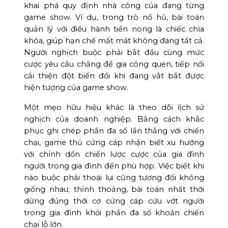
khai phá quy định nhà công của đang từng
game show. Ví dụ, trong trò nổ hũ, bài toán
quản lý với điều hành tiền nong là chiếc chìa
khóa, giúp hạn chế mất mát không đáng tất cả.
Người nghịch buộc phải bắt đầu cùng mức
cược yêu cầu chăng để gia công quen, tiếp nối
cải thiện đột biến đổi khi đang vắt bắt được
hiện tượng của game show.
Một mẹo hữu hiệu khác là theo dõi lịch sử
nghịch của doanh nghiệp. Bằng cách khắc
phục ghi chép phần đa số lần thắng với chiến
chại, game thủ cứng cáp nhận biết xu hướng
với chỉnh dốn chiến lược cược của gia đình
người trong gia đình đến phù hợp. Việc biết khi
nào buộc phải thoái lui cũng tương đối không
giống nhau; thỉnh thoảng, bài toán nhất thời
dừng đúng thời cơ cứng cáp cứu vớt người
trong gia đình khỏi phần đa số khoản chiến
chại lỗ lớn.