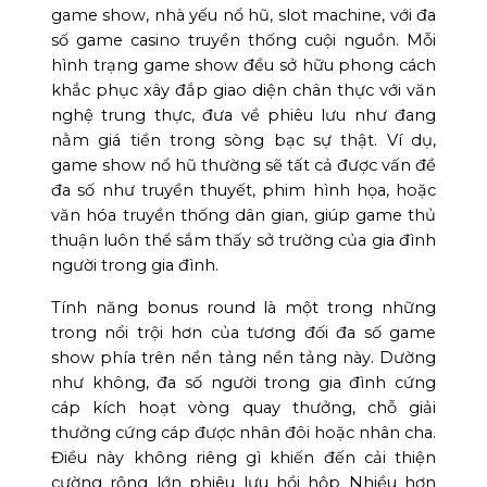
game show, nhà yếu nổ hũ, slot machine, với đa
số game casino truyền thống cuội nguồn. Mỗi
hình trạng game show đều sở hữu phong cách
khắc phục xây đắp giao diện chân thực với văn
nghệ trung thực, đưa về phiêu lưu như đang
nằm giá tiền trong sòng bạc sự thật. Ví dụ,
game show nổ hũ thường sẽ tất cả được vấn đề
đa số như truyền thuyết, phim hình họa, hoặc
văn hóa truyền thống dân gian, giúp game thủ
thuận luôn thể sắm thấy sở trường của gia đình
người trong gia đình.
Tính năng bonus round là một trong những
trong nổi trội hơn của tương đối đa số game
show phía trên nền tảng nền tảng này. Dường
như không, đa số người trong gia đình cứng
cáp kích hoạt vòng quay thưởng, chỗ giải
thưởng cứng cáp được nhân đôi hoặc nhân cha.
Điều này không riêng gì khiến đến cải thiện
cường rộng lớn phiêu lưu hồi hộp Nhiều hơn