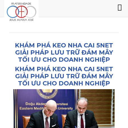
KHÁM PHÁ KEO NHA CAI 5NET
GIẢI PHÁP LƯU TRỮ ĐÁM MÂY
TỐI ƯU CHO DOANH NGHIỆP
KHÁM PHÁ KEO NHA CAI 5NET
GIẢI PHÁP LƯU TRỮ ĐÁM MÂY
TỐI ƯU CHO DOANH NGHIỆP