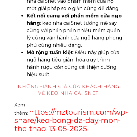
nha cai 5net vào phầm mềm của họ
một giải pháp solo giản cùng dễ dàng.
Kết nối cùng với phần mềm cửa ngõ
hàng
: keo nha cai 5net tương mê say
cùng với phần phần nhiều mềm quản
lý cùng vận hành cửa ngõ hàng phong
phú cùng nhiều dạng.
Mở rộng tuấn kiệt
: Điều này giúp cửa
ngõ hàng tiêu giảm hóa quy trình
hành rượu cồn cùng cải thiện cường
hiệu suất.
NHỮNG ĐÁNH GIÁ CỦA KHÁCH HÀNG
VỀ KEO NHA CAI 5NET
Xem
https://mztourism.com/wp-
thêm:
share/keo-bong-da-day-mon-
the-thao-13-05-2025