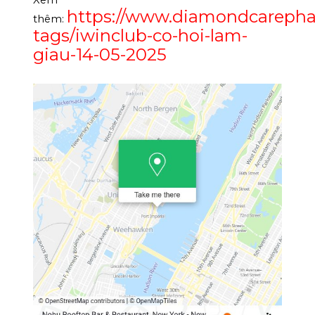
Xem
https://www.diamondcareph
thêm:
tags/iwinclub-co-hoi-lam-
giau-14-05-2025