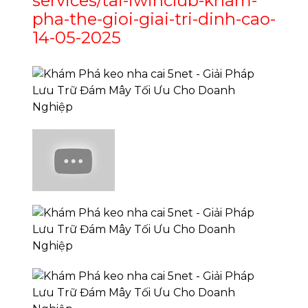
services/tai-iwinclub-kham-
pha-the-gioi-giai-tri-dinh-cao-
14-05-2025