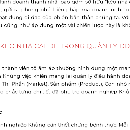
inh doanh thanh nhã, bao gồm sở hữu “kèo nhà c
, gửi ra phong phú biện pháp mà doanh nghiệp
oạt đụng đi dạo của phiên bản thân chúng ta. V
ểu cũng như áp dụng một vài chiến lược này là kh
A KÈO NHÀ CAI DE TRONG QUẢN LÝ D
, thành viên tổ ấm áp thường hình dung một mạng 
 Khủng việc khiến mang lại quản lý điều hành d
 Thị Phần (Market), Sản phẩm (Product), Con nhỏ 
ng chắc từng chi tiết đã phụ trợ doanh nghiệp Kh
c
anh nghiệp Khủng cần thiết chứng bệnh thực. Mỗi 