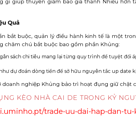
êng gì giúp thuyên giảm báo giá thành Nhiều hơn 
iệu Quả
bắt buộc, quản lý điều hành kinh tế là một trong
rạng chăm chú bắt buộc bao gồm phần Khủng:
Ngân sách chi tiêu mang lại từng quy trình để tuyệt đố
như dự đoán dòng tiền để sở hữu nguyên tắc up date kịp 
rợ doanh nghiệp Khủng bảo trì hoạt đụng giữ chặt
ỤNG KÈO NHÀ CAI DE TRONG KỶ NGU
dei.uminho.pt/trade-uu-dai-hap-dan-tu