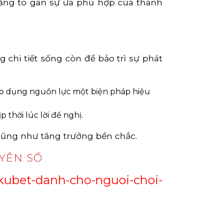
tăng to gan sự ưa phù hợp của thành
 chi tiết sống còn để bảo trì sự phát
i áp dụng nguồn lực một biện pháp hiệu
thời lúc lời đề nghị.
 cũng như tăng trưởng bền chắc.
YÊN SỐ
-kubet-danh-cho-nguoi-choi-