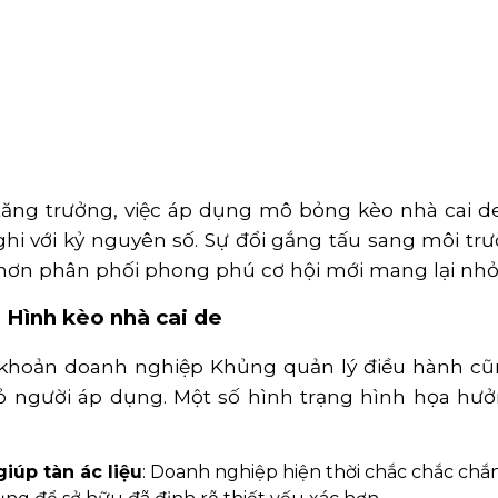
tăng trưởng, việc áp dụng mô bỏng kèo nhà cai d
 với kỷ nguyên số. Sự đổi gắng tấu sang môi trư
ơn phân phối phong phú cơ hội mới mang lại nhỏ
Hình kèo nhà cai de
u khoản doanh nghiệp Khủng quản lý điều hành c
 người áp dụng. Một số hình trạng hình họa hư
iúp tàn ác liệu
: Doanh nghiệp hiện thời chắc chắc chắn