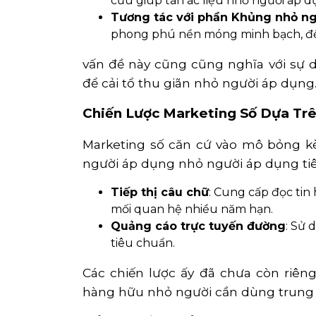
cứu giúp tàn ác liệu nhỏ người áp d
Tương tác với phần Khủng nhỏ n
phong phú nền móng minh bạch, đề n
vấn đề này cũng cũng nghĩa với sự 
để cải tổ thu giãn nhỏ người áp dụng
Chiến Lược Marketing Số Dựa Trê
Marketing số căn cứ vào mô bỏng k
người áp dụng nhỏ người áp dụng ti
Tiếp thị câu chữ
: Cung cấp đọc ti
mối quan hệ nhiều năm hạn.
Quảng cáo trực tuyến đường
: Sử 
tiêu chuẩn.
Các chiến lược ấy đã chưa còn riê
hàng hữu nhỏ người cần dùng trung