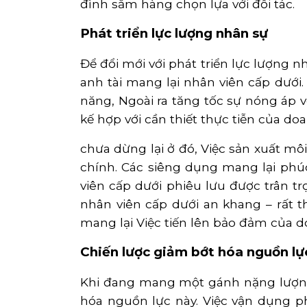
đình sắm hàng chọn lựa với đối tác.
Phát triển lực lượng nhân sự
Để đổi mới với phát triển lực lượng n
anh tài mang lại nhân viên cấp dưới.
năng, Ngoài ra tăng tốc sự nóng áp v
kế hợp với cần thiết thực tiễn của d
chưa dừng lại ở đó, Việc sản xuất môi
chính. Các siêng dụng mang lại phúc 
viên cấp dưới phiêu lưu được trân t
nhân viên cấp dưới an khang – rất t
mang lại Việc tiến lên bảo đảm của 
Chiến lược giảm bớt hóa nguồn lự
Khi đang mang một gánh nặng lượng 
hóa nguồn lực này. Việc vận dụng p