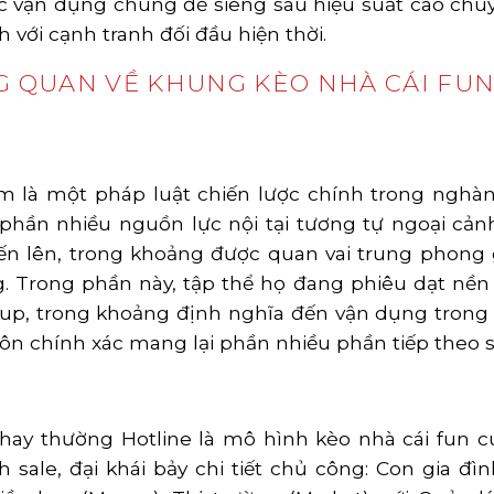
c vận dụng chúng để siêng sâu hiệu suất cao chuy
 với cạnh tranh đối đầu hiện thời.
G QUAN VỀ KHUNG KÈO NHÀ CÁI FUN
m là một pháp luật chiến lược chính trong nghà
hần nhiều nguồn lực nội tại tương tự ngoại cảnh.
iến lên, trong khoảng được quan vai trung phong 
. Trong phần này, tập thể họ đang phiêu dạt nền t
cup, trong khoảng định nghĩa đến vận dụng trong
môn chính xác mang lại phần nhiều phần tiếp theo s
hay thường Hotline là mô hình kèo nhà cái fun c
 sale, đại khái bảy chi tiết chủ công: Con gia đì