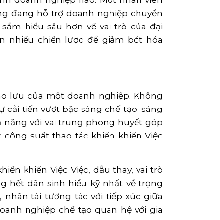
hăng đang hỗ trợ doanh nghiệp chuyển
sắm hiểu sâu hơn về vai trò của đại
ần nhiều chiến lược để giảm bớt hóa
giao lưu của một doanh nghiệp. Không
 cải tiến vượt bậc sáng chế tạo, sáng
ả năng với vai trung phong huyết góp
 công suất thao tác khiến khiến Việc
iến khiến Việc Việc, dẫu thay, vai trò
g hết dân sinh hiểu kỹ nhất về trọng
 nhân tài tương tác với tiếp xúc giữa
doanh nghiệp chế tạo quan hệ với gia