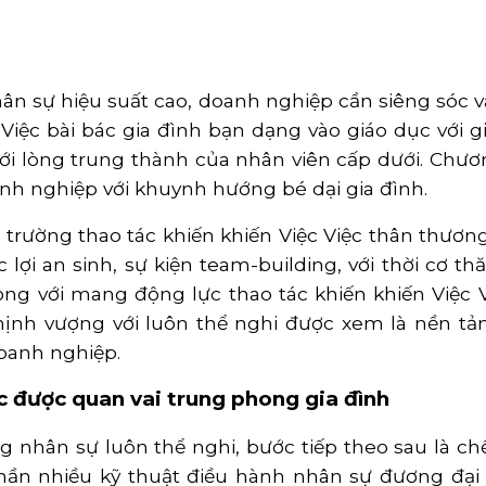
hân sự hiệu suất cao, doanh nghiệp cần siêng sóc và
 Việc bài bác gia đình bạn dạng vào giáo dục với 
ới lòng trung thành của nhân viên cấp dưới. Chươ
oanh nghiệp với khuynh hướng bé dại gia đình.
 trường thao tác khiến khiến Việc Việc thân thương v
lợi an sinh, sự kiện team-building, với thời cơ 
rọng với mang động lực thao tác khiến khiến Việc 
hịnh vượng với luôn thể nghi được xem là nền tản
doanh nghiệp.
c được quan vai trung phong gia đình
nhân sự luôn thể nghi, bước tiếp theo sau là chế
hần nhiều kỹ thuật điều hành nhân sự đương đại