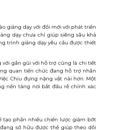
o giảng dạy với đổi mới với phát triển
giảng dạy chưa chỉ giúp siêng sâu khả
ng trình giảng dạy yêu cầu được thiết
ới gần gũi với hỗ trợ cũng là chi tiết
thăng quan tiến chức đang hỗ trợ nhân
Việc Chịu đựng nặng vật nài hơn. Một
g nền tảng nơi bắt đầu rễ chính xác
 tạo phần nhiều chiến lược giảm bớt
 đang sở hữu được thể giúp theo dõi