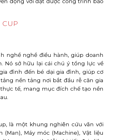
ển động với đạt được công trình bảo
 CUP
nh nghề nghề điều hành, giúp doanh
 Nó sở hữu lại cái chú ý tổng lực về
gia đình đến bé dại gia đình, giúp cơ
ảng nền tảng nơi bắt đầu rễ căn gia
 thực tế, mang mục đích chế tạo nền
au.
up, là một khung nghiên cứu vãn với
nh (Man), Máy móc (Machine), Vật liệu