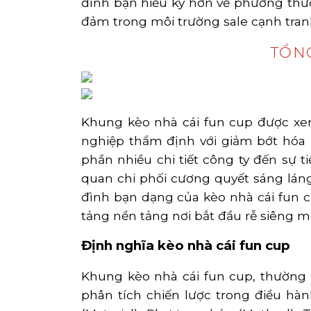
đình bạn hiểu kỹ hơn về phương thứ
đảm trong môi trường sale cạnh tranh
TỔN
Khung kèo nhà cái fun cup được xe
nghiệp thẩm định với giảm bớt hóa p
phần nhiều chi tiết công ty đến sự t
quan chi phối cương quyết sáng láng
đình bạn dạng của kèo nhà cái fun 
tảng nền tảng nơi bắt đầu rễ siêng 
Định nghĩa kèo nhà cái fun cup
Khung kèo nhà cái fun cup, thường 
phân tích chiến lược trong điều hành