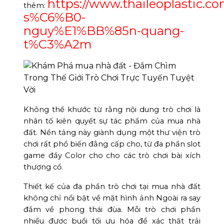
https://www.thaileoplastic.
thêm:
s%C6%B0-
nguy%E1%BB%85n-quang-
t%C3%A2m
Không thể khước từ rằng nội dung trò chơi là
nhân tố kiên quyết sự tác phẩm của mua nhà
đất. Nền tảng này giành dụng một thư viện trò
chơi rất phổ biến đẳng cấp cho, từ đa phần slot
game đầy Color cho cho các trò chơi bài xích
thượng cổ.
Thiết kế của đa phần trò chơi tại mua nhà đất
không chỉ nổi bật về mặt hình ảnh Ngoài ra say
đắm về phong thái đùa. Mỗi trò chơi phần
nhiều được buổi tối ưu hóa để xác thật trải