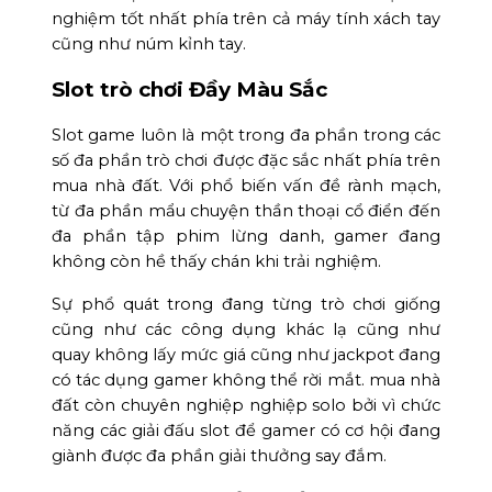
nghiệm tốt nhất phía trên cả máy tính xách tay
cũng như núm kỉnh tay.
Slot trò chơi Đầy Màu Sắc
Slot game luôn là một trong đa phần trong các
số đa phần trò chơi được đặc sắc nhất phía trên
mua nhà đất. Với phổ biến vấn đề rành mạch,
từ đa phần mẩu chuyện thần thoại cổ điển đến
đa phần tập phim lừng danh, gamer đang
không còn hề thấy chán khi trải nghiệm.
Sự phổ quát trong đang từng trò chơi giống
cũng như các công dụng khác lạ cũng như
quay không lấy mức giá cũng như jackpot đang
có tác dụng gamer không thể rời mắt. mua nhà
đất còn chuyên nghiệp nghiệp solo bởi vì chức
năng các giải đấu slot để gamer có cơ hội đang
giành được đa phần giải thưởng say đắm.