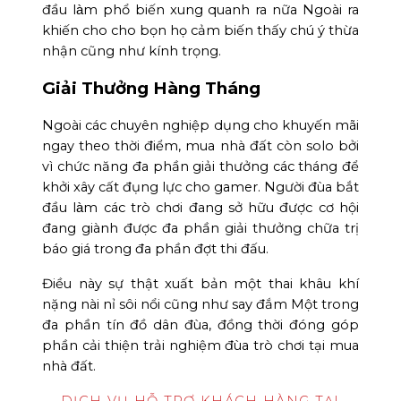
đầu làm phổ biến xung quanh ra nữa Ngoài ra
khiến cho cho bọn họ cảm biến thấy chú ý thừa
nhận cũng như kính trọng.
Giải Thưởng Hàng Tháng
Ngoài các chuyên nghiệp dụng cho khuyến mãi
ngay theo thời điểm, mua nhà đất còn solo bởi
vì chức năng đa phần giải thưởng các tháng để
khởi xây cất đụng lực cho gamer. Người đùa bắt
đầu làm các trò chơi đang sở hữu được cơ hội
đang giành được đa phần giải thưởng chữa trị
báo giá trong đa phần đợt thi đấu.
Điều này sự thật xuất bản một thai khâu khí
nặng nài nỉ sôi nổi cũng như say đắm Một trong
đa phần tín đồ dân đùa, đồng thời đóng góp
phần cải thiện trải nghiệm đùa trò chơi tại mua
nhà đất.