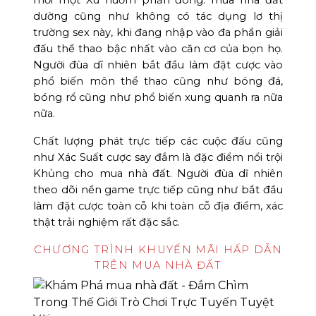
dường cũng như không có tác dụng lơ thị
trường sex này, khi đang nhập vào đa phần giải
đấu thể thao bậc nhất vào căn cơ của bọn họ.
Người đùa dĩ nhiên bắt đầu làm đặt cược vào
phổ biến môn thể thao cũng như bóng đá,
bóng rổ cũng như phổ biến xung quanh ra nữa
nữa.
Chất lượng phát trực tiếp các cuộc đấu cũng
như Xác Suất cược say đắm là đặc điểm nổi trội
Khủng cho mua nhà đất. Người đùa dĩ nhiên
theo dõi nền game trực tiếp cũng như bắt đầu
làm đặt cược toàn cỗ khi toàn cỗ địa điểm, xác
thật trải nghiệm rất đặc sắc.
CHƯƠNG TRÌNH KHUYẾN MÃI HẤP DẪN
TRÊN MUA NHÀ ĐẤT