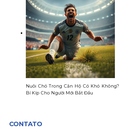
Nuôi Chó Trong Căn Hộ Có Khó Không?
Bí Kíp Cho Người Mới Bắt Đầu
CONTATO