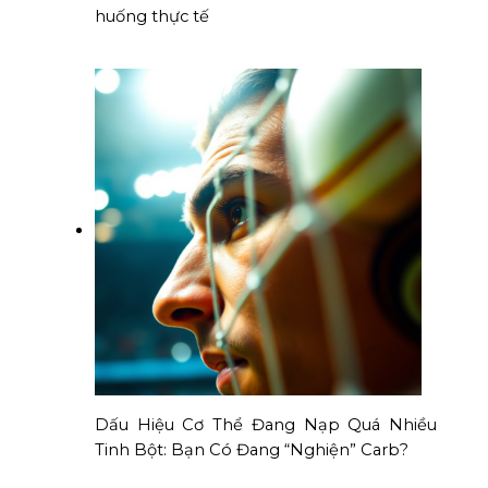
huống thực tế
Dấu Hiệu Cơ Thể Đang Nạp Quá Nhiều
Tinh Bột: Bạn Có Đang “Nghiện” Carb?