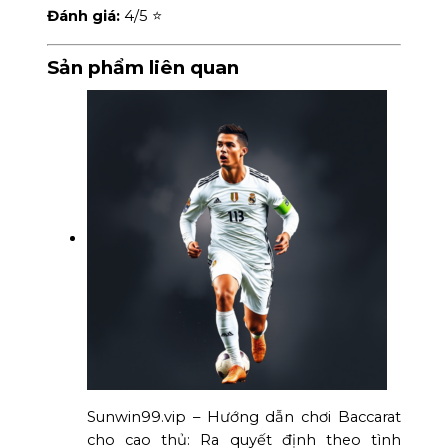
Đánh giá:
4
/5 ⭐
Sản phẩm liên quan
Sunwin99.vip – Hướng dẫn chơi Baccarat
cho cao thủ: Ra quyết định theo tình