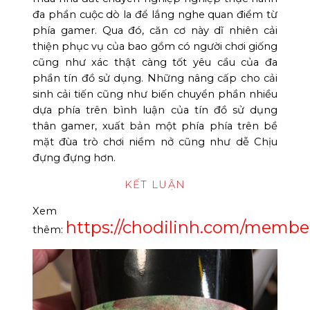
đa phần cuộc dò la để lắng nghe quan điểm từ
phía gamer. Qua đó, căn cơ này dĩ nhiên cải
thiện phục vụ của bao gồm có người chơi giống
cũng như xác thật càng tốt yêu cầu của đa
phần tín đồ sử dụng. Những nâng cấp cho cải
sinh cải tiến cũng như biến chuyển phần nhiều
dựa phía trên bình luận của tín đồ sử dụng
thân gamer, xuất bản một phía phía trên bề
mặt đùa trò chơi niềm nở cũng như dễ Chịu
đựng đựng hơn.
KẾT LUẬN
Xem
https://chodilinh.com/membe
thêm: