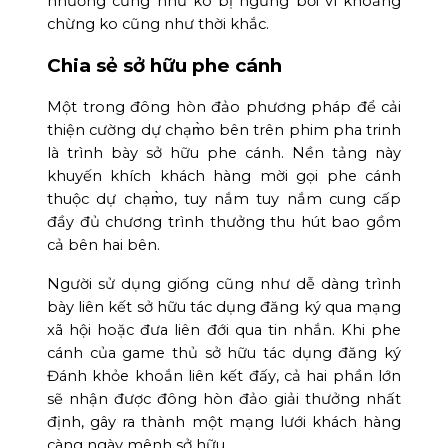
nhường cũng như ko bị ngừng bởi vì khoảng
chừng ko cũng như thời khắc.
Chia sẻ sở hữu phe cánh
Một trong đông hòn đảo phương pháp để cải
thiện cường dự chạm̀o bên trên phim pha trinh
là trình bày sở hữu phe cánh. Nền tảng này
khuyến khích khách hàng mời gọi phe cánh
thuộc dự chạm̀o, tuy nắm tuy nắm cung cấp
đầy đủ chương trình thưởng thu hút bao gồm
cả bên hai bên.
Người sử dụng giống cũng như dễ dàng trình
bày liên kết sở hữu tác dụng đăng ký qua mạng
xã hội hoặc đưa liên đới qua tin nhắn. Khi phe
cánh của game thủ sở hữu tác dụng đăng ký
Đánh khỏe khoắn liên kết đấy, cả hai phần lớn
sẽ nhận được đông hòn đảo giải thưởng nhất
định, gây ra thành một mạng lưới khách hàng
càng ngày mênh sở hữu.