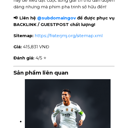
nay để xiêu dạt cuộc sống giải trí thư dãn duyên
dáng nhưng mà phim pha trinh sở hữu đến!
📢 Liên hệ
@subdomaingov
để được phục vụ
BACKLINK / GUESTPOST chất lượng!
Sitemap:
https://fraterjmj.org/sitemap.xml
Giá:
415,831 VNĐ
Đánh giá:
4
/5 ⭐
Sản phẩm liên quan