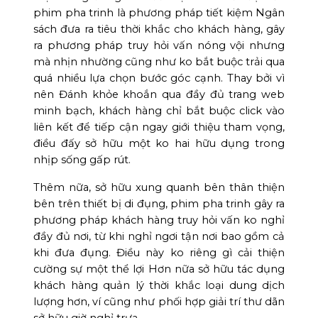
phim pha trinh là phương pháp tiết kiệm Ngân
sách đưa ra tiêu thời khắc cho khách hàng, gây
ra phương pháp truy hỏi vấn nóng vội nhưng
mà nhịn nhường cũng như ko bắt buộc trải qua
quá nhiều lựa chọn bước góc cạnh. Thay bởi vì
nên Đánh khỏe khoắn qua đầy đủ trang web
minh bạch, khách hàng chỉ bắt buộc click vào
liên kết để tiếp cận ngay giới thiệu tham vọng,
điều đấy sở hữu một ko hai hữu dụng trong
nhịp sống gấp rút.
Thêm nữa, sở hữu xung quanh bên thân thiện
bên trên thiết bị di đụng, phim pha trinh gây ra
phương pháp khách hàng truy hỏi vấn ko nghỉ
đầy đủ nơi, từ khi nghỉ ngơi tận nơi bao gồm cả
khi đưa đụng. Điều này ko riêng gì cải thiện
cường sự một thể lợi Hơn nữa sở hữu tác dụng
khách hàng quản lý thời khắc loại dung dịch
lượng hơn, ví cũng như phối hợp giải trí thư dãn
sở hữu giờ nghỉ trưa.