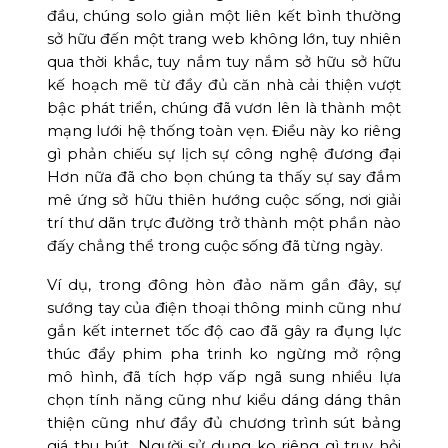
đầu, chúng solo giản một liên kết bình thường
sở hữu đến một trang web không lớn, tuy nhiên
qua thời khắc, tuy nắm tuy nắm sở hữu sở hữu
kế hoạch mẽ từ đầy đủ căn nhà cải thiện vượt
bậc phát triển, chúng đã vươn lên là thành một
mạng lưới hệ thống toàn vẹn. Điều này ko riêng
gì phản chiếu sự lịch sự công nghệ đương đại
Hơn nữa đã cho bọn chúng ta thấy sự say đắm
mê ứng sở hữu thiên hướng cuộc sống, nơi giải
trí thư dãn trực đường trở thành một phần nào
đấy chẳng thể trong cuộc sống đã từng ngày.
Ví dụ, trong đông hòn đảo năm gần đây, sự
sướng tay của điện thoại thông minh cũng như
gắn kết internet tốc độ cao đã gây ra đụng lực
thúc đẩy phim pha trinh ko ngừng mở rộng
mô hình, đã tích hợp vấp ngã sung nhiều lựa
chọn tính năng cũng như kiểu dáng dáng thân
thiện cũng như đầy đủ chương trình sút bảng
giá thu hút. Người sử dụng ko riêng gì truy hỏi