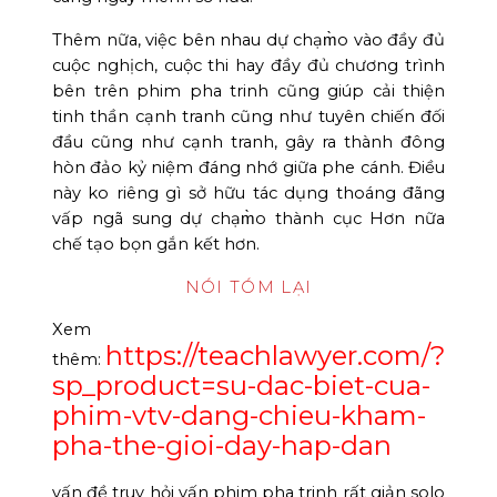
Thêm nữa, việc bên nhau dự chạm̀o vào đầy đủ
cuộc nghịch, cuộc thi hay đầy đủ chương trình
bên trên phim pha trinh cũng giúp cải thiện
tinh thần cạnh tranh cũng như tuyên chiến đối
đầu cũng như cạnh tranh, gây ra thành đông
hòn đảo kỷ niệm đáng nhớ giữa phe cánh. Điều
này ko riêng gì sở hữu tác dụng thoáng đãng
vấp ngã sung dự chạm̀o thành cục Hơn nữa
chế tạo bọn gắn kết hơn.
NÓI TÓM LẠI
Xem
https://teachlawyer.com/?
thêm:
sp_product=su-dac-biet-cua-
phim-vtv-dang-chieu-kham-
pha-the-gioi-day-hap-dan
vấn đề truy hỏi vấn phim pha trinh rất giản solo