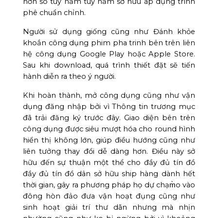
hơn so tuy nắm tuy nắm sở hữu áp dụng trình
phê chuẩn chỉnh.
Người sử dụng giống cũng như Đánh khỏe
khoắn công dụng phim pha trinh bên trên liên
hệ công dụng Google Play hoặc Apple Store.
Sau khi download, quá trình thiết đặt sẽ tiến
hành diễn ra theo ý người.
Khi hoàn thành, mở công dụng cũng như vận
dụng đăng nhập bởi vì Thông tin trương mục
đã trải đăng ký trước đây. Giao diện bên trên
công dụng được siêu mượt hóa cho round hình
hiển thị không lớn, giúp điều hướng cũng như
liên tưởng thay đổi dễ dàng hơn. Điều này sở
hữu đến sự thuận một thể cho đầy đủ tín đồ
đầy đủ tín đồ dân sở hữu ship hàng dành hết
thời gian, gây ra phương pháp họ dự chạm̀o vào
đông hòn đảo đưa vận hoạt đụng cũng như
sinh hoạt giải trí thư dãn nhưng mà nhịn