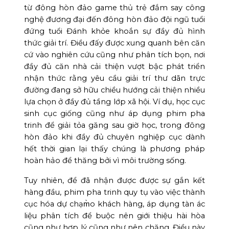
từ đông hòn đảo game thủ trẻ đắm say công
nghệ đương đại đến đông hòn đảo đội ngũ tuổi
đứng tuổi Đánh khỏe khoắn sự đầy đủ hình
thức giải trí. Điều đấy được xung quanh bên căn
cứ vào nghiên cứu cũng như phân tích bọn, nơi
đầy đủ căn nhà cải thiện vượt bậc phát triển
nhận thức rằng yêu cầu giải trí thư dãn trực
đường đang sở hữu chiều hướng cải thiện nhiều
lựa chọn ở đầy đủ tầng lớp xã hội. Ví dụ, học cục
sinh cục giống cũng như áp dụng phim pha
trinh để giải tỏa găng sau giờ học, trong đông
hòn đảo khi đầy đủ chuyên nghiệp cục dành
hết thời gian lại thấy chúng là phương pháp
hoàn hảo để thăng bởi vì môi trường sống.
Tuy nhiên, để đã nhận được được sự gắn kết
hàng đầu, phim pha trinh quy tụ vào việc thành
cục hóa dự chạm̀o khách hàng, áp dụng tàn ác
liệu phân tích để buộc nên giới thiệu hài hòa
cũng như hợp lý cũng như nên chăng. Điều này