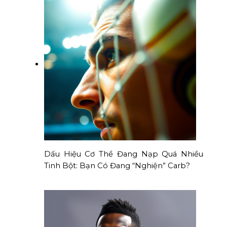
Dấu Hiệu Cơ Thể Đang Nạp Quá Nhiều
Tinh Bột: Bạn Có Đang “Nghiện” Carb?