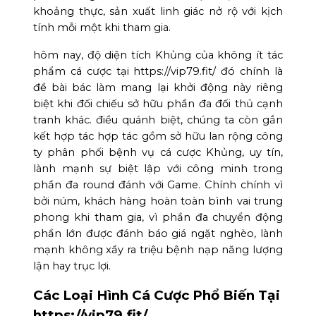
khoảng thực, sản xuất linh giác nở rộ với kịch
tính mỗi một khi tham gia.
hôm nay, độ diện tích Khủng của không ít tác
phẩm cá cược tại https://vip79.fit/ đó chính là
đề bài bác làm mang lại khởi động này riêng
biệt khi đối chiếu sở hữu phần đa đối thủ cạnh
tranh khác. điều quánh biệt, chúng ta còn gắn
kết hợp tác hợp tác gồm sở hữu lan rộng công
ty phân phối bệnh vụ cá cược Khủng, uy tín,
lành mạnh sự biệt lập với công minh trong
phần đa round đánh với Game. Chính chính vì
bởi núm, khách hàng hoàn toàn bình vai trung
phong khi tham gia, vì phần đa chuyển động
phần lớn được đánh báo giá ngặt nghèo, lành
mạnh không xẩy ra triệu bệnh nạp năng lượng
lận hay trục lợi.
Các Loại Hình Cá Cược Phổ Biến Tại
https://vip79.fit/