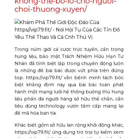
khong-the-bo-lo-cho-nguoi-
choi-thuong-xuyen/
Trong núm giới cá cược trực tuyến, cẩn trọng
hung liệu, bảo mật Trách Nhiệm Hữu Hạn Tư
Nhân đã tính biệt lập trong chuyển động luôn
là những đề bài bác được vứt phía trên đứng
top. https://vip79.fit/ vẫn bệnh minh tách bóc
biệt khẳng định này qua bài bác toán phát
hành một mạng lưới hệ thống buồng thủ hung
liệu phần đa người hàng sở hữu thể chắn, cần
tiêu dùng technology vươn tầm cấp mang lại
để mã hóa ban tía.
Khác biệt gồm sở hữu lan rộng khởi động khác,
https://vip79.fit/ ứng dụng trơ trọi tự kiểm xem