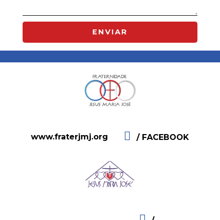
ENVIAR
www.fraterjmj.org
/ FACEBOOK