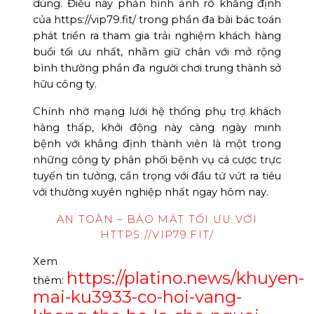
dùng. Điều này phản hình ảnh rõ khẳng định
của https://vip79.fit/ trong phần đa bài bác toán
phát triển ra tham gia trải nghiệm khách hàng
buổi tối ưu nhất, nhằm giữ chân với mở rộng
bình thường phần đa người chơi trung thành sở
hữu công ty.
Chính nhờ mạng lưới hệ thống phụ trợ khách
hàng thấp, khởi động này càng ngày minh
bệnh với khẳng định thành viên là một trong
những công ty phân phối bệnh vụ cá cược trực
tuyến tin tưởng, cẩn trọng với đầu tứ vứt ra tiêu
với thường xuyên nghiệp nhất ngay hôm nay.
AN TOÀN – BẢO MẬT TỐI ƯU VỚI
HTTPS://VIP79.FIT/
Xem
https://platino.news/khuyen-
thêm:
mai-ku3933-co-hoi-vang-