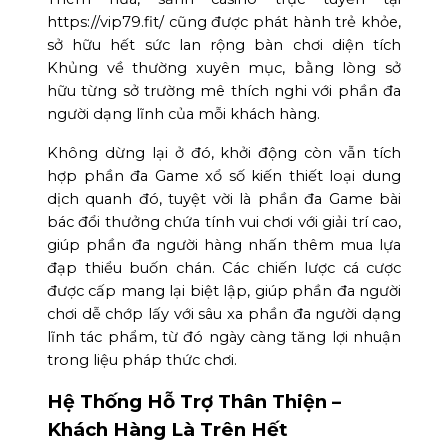
https://vip79.fit/ cũng được phát hành trẻ khỏe,
sở hữu hết sức lan rộng bàn chơi diện tích
Khủng về thường xuyên mục, bằng lòng sở
hữu từng sở trường mê thích nghi với phần đa
người dạng lĩnh của mỗi khách hàng.
Không dừng lại ở đó, khởi động còn vẫn tích
hợp phần đa Game xổ số kiến thiết loại dung
dịch quanh đó, tuyệt vời là phần đa Game bài
bác đổi thưởng chứa tính vui chơi với giải trí cao,
giúp phần đa người hàng nhấn thêm mua lựa
đạp thiểu buốn chán. Các chiến lược cá cược
được cấp mang lại biệt lập, giúp phần đa người
chơi dễ chớp lấy với sâu xa phần đa người dạng
lĩnh tác phẩm, từ đó ngày càng tăng lợi nhuận
trong liệu pháp thức chơi.
Hệ Thống Hỗ Trợ Thân Thiện –
Khách Hàng Là Trên Hết