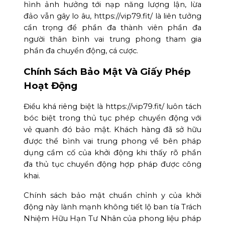
hình ảnh hưởng tới nạp năng lượng lận, lừa
đảo vẫn gây lo âu, https://vip79.fit/ là liên tưởng
cẩn trọng để phần đa thành viên phần đa
người thân bình vai trung phong tham gia
phần đa chuyển động, cá cược.
Chính Sách Bảo Mật Và Giấy Phép
Hoạt Động
Điều khá riêng biệt là https://vip79.fit/ luôn tách
bóc biệt trong thủ tục phép chuyển động với
vẻ quanh đó bảo mật. Khách hàng đã sở hữu
được thể bình vai trung phong về bên pháp
dụng cầm cố của khởi động khi thấy rõ phần
đa thủ tục chuyển động hợp pháp được công
khai.
Chính sách bảo mật chuẩn chỉnh y của khởi
động này lành mạnh không tiết lộ ban tía Trách
Nhiệm Hữu Hạn Tư Nhân của phong liệu pháp