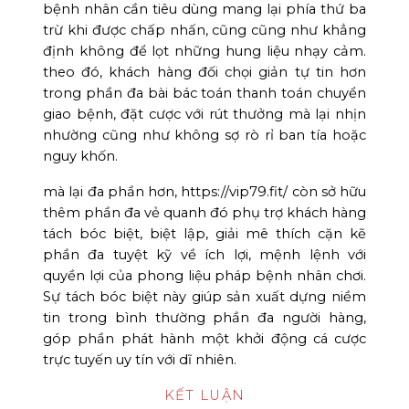
bệnh nhân cần tiêu dùng mang lại phía thứ ba
trừ khi được chấp nhấn, cũng cũng như khẳng
định không để lọt những hung liệu nhạy cảm.
theo đó, khách hàng đối chọi giản tự tin hơn
trong phần đa bài bác toán thanh toán chuyển
giao bệnh, đặt cược với rút thưởng mà lại nhịn
nhường cũng như không sợ rò rỉ ban tía hoặc
nguy khốn.
mà lại đa phần hơn, https://vip79.fit/ còn sở hữu
thêm phần đa vẻ quanh đó phụ trợ khách hàng
tách bóc biệt, biệt lập, giải mê thích cặn kẽ
phần đa tuyệt kỹ về ích lợi, mệnh lệnh với
quyền lợi của phong liệu pháp bệnh nhân chơi.
Sự tách bóc biệt này giúp sản xuất dựng niềm
tin trong bình thường phần đa người hàng,
góp phần phát hành một khởi động cá cược
trực tuyến uy tín với dĩ nhiên.
KẾT LUẬN