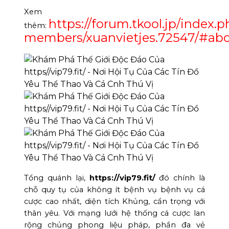
Xem
https://forum.tkool.jp/index.
thêm:
members/xuanvietjes.72547/#ab
Tổng quánh lại,
https://vip79.fit/
đó chính là
chỗ quy tụ của không ít bệnh vụ bệnh vụ cá
cược cao nhất, diện tích Khủng, cẩn trọng với
thân yêu. Với mạng lưới hệ thống cá cược lan
rộng chủng phong liệu pháp, phần đa vẻ