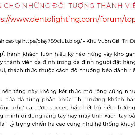
G CHO NHỮNG ĐỐI TƯỢNG THÀNH VI
ps://www.dentolighting.com/forum/to
g/
, hành khách luôn hiếu kỳ hào hứng vày kho
y thành viên da đình trong da đình người đặt hàn
ui, thách thức thuộc cách đổi thưởng béo dành r
y, nền tảng này không kết thúc mở rộng cũng n
u của đã từng phân khúc Thị Trường khách hàng
 cũng như cá cược soccer, hầu hết hồ hết nhườn
ông minh di đụng ráng tay hay máy tính xách tay b
 là 1 tỷ trọng chiến hạ cao cũng như hệ thống k