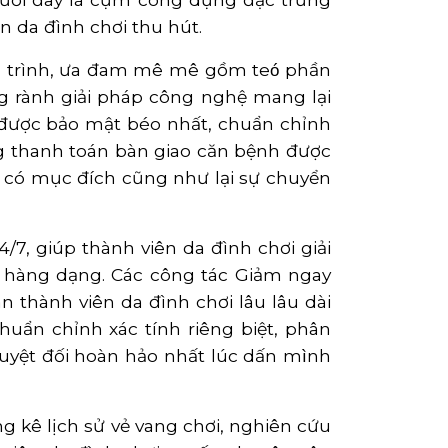
n da đình chơi thu hút.
á trình, ưa đam mê mê gồm teó phần
 rành giải pháp công nghệ mang lại
 được bảo mật béo nhất, chuẩn chỉnh
ng thanh toán bàn giao căn bệnh được
o có mục đích cũng như lại sự chuyển
, giúp thành viên da đình chơi giải
t hàng dạng. Các công tác Giảm ngay
 thành viên da đình chơi lâu lâu dài
huẩn chỉnh xác tính riêng biệt, phân
uyệt đối hoàn hảo nhất lúc dấn mình
kê lịch sử vẻ vang chơi, nghiên cứu