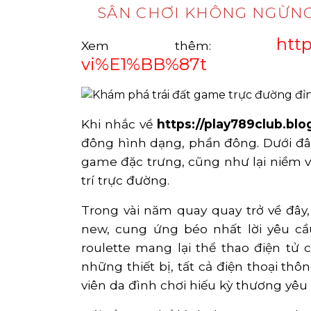
SÂN CHƠI KHÔNG NGỪN
htt
Xem thêm:
vi%E1%BB%87t
Khi nhắc về
https://play789club.blo
đông hình dạng, phần đông. Dưới đâ
game đặc trưng, cũng như lại niềm v
trí trực đường.
Trong vài năm quay quay trở về đâ
new, cung ứng béo nhất lời yêu cầ
roulette mang lại thể thao điện tử
những thiết bị, tất cả điện thoại th
viên da đình chơi hiếu kỳ thương yêu