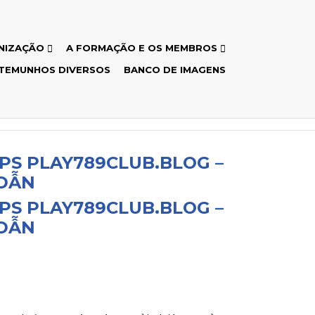
NIZAÇÃO
A FORMAÇÃO E OS MEMBROS
TEMUNHOS DIVERSOS
BANCO DE IMAGENS
PS PLAY789CLUB.BLOG –
 DẪN
PS PLAY789CLUB.BLOG –
 DẪN