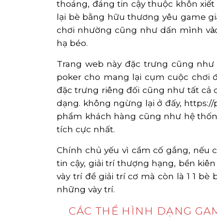
thoáng, đáng tin cậy thuộc khôn xi
lại bè bằng hữu thương yêu game giải
chơi nhường cũng như dấn mình va
hạ béo.
Trang web này đặc trưng cũng như 
poker cho mang lại cụm cuộc chơi đ
đặc trưng riêng đối cũng như tất cả
dạng. không ngừng lại ở đấy, https:/
phẩm khách hàng cũng như hệ thống 
tích cực nhất.
Chính chủ yếu vì cầm cố gắng, nếu 
tin cậy, giải trí thượng hạng, bền ki
vày trí để giải trí cơ mà còn là 1 
những vày trí.
CÁC THỂ HÌNH DẠNG GAM