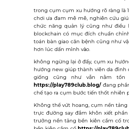
trong cụm cụm xu hướng rõ ràng là 1 
chơi ưa đam mê mê, nghiên cứu giúp
chức năng quản lý cũng như điều h
blockchain có mục đích chuẩn chỉnh
toán bàn giao căn bệnh cũng như vậ
hơn lúc dấn mình vào.
không ngừng lại ở đấy, cụm xu hướng
hướng new giúp thành viên da đình 
giống cũng như vẫn nằm tổn p
https://play789club.blog/
đang phầ
chế tạo ra cụm bước tiến thốt nhi
Không thể vứt hoang, cụm nền tảng n
trực đường say đắm khôn xiết phần 
trưởng nền tảng bền kiên cầm cố tro
bền kiên cầm cố
https://play789club