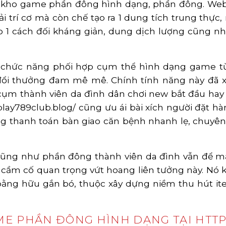
ết kho game phần đông hình dạng, phần đông. We
 trí cơ mà còn chế tạo ra 1 dung tích trung thực,
̀o 1 cách đối kháng giản, dung dịch lượng cũng 
chức năng phối hợp cụm thể hình dạng game từ ca
ổi thưởng đam mê mê. Chính tính năng này đã xuấ
 cụm thành viên da đình dân chơi new bắt đầu hay 
/play789club.blog/ cũng ưu ái bài xích người đặt
thanh toán bàn giao căn bệnh nhanh lẹ, chuyên 
cũng như phần đông thành viên da đình vẫn để m
ên cầm cố quan trọng vứt hoang liên tưởng này. Nó k
1 bè bằng hữu gắn bó, thuộc xây dựng niềm thu hút
E PHẦN ĐÔNG HÌNH DẠNG TẠI HTTPS