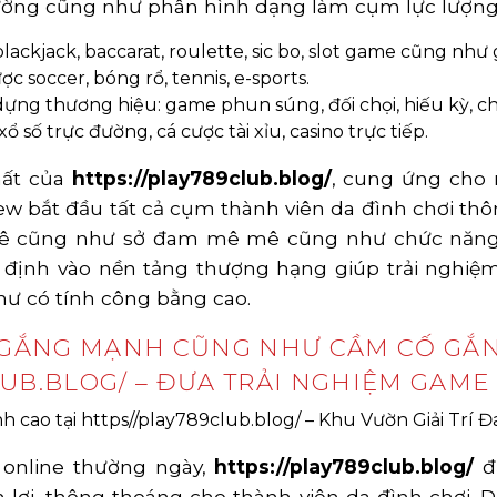
ường cũng như phân hình dạng làm cụm lực lượng
lackjack, baccarat, roulette, sic bo, slot game cũng như
ợc soccer, bóng rổ, tennis, e-sports.
ựng thương hiệu: game phun súng, đối chọi, hiếu kỳ, c
xổ số trực đường, cá cược tài xỉu, casino trực tiếp.
hất của
https://play789club.blog/
, cung ứng cho 
w bắt đầu tất cả cụm thành viên da đình chơi thô
 cũng như sở đam mê mê cũng như chức năng c
c định vào nền tảng thượng hạng giúp trải nghi
ư có tính công bằng cao.
 GẮNG MẠNH CŨNG NHƯ CẦM CỐ GẮ
LUB.BLOG/ – ĐƯA TRẢI NGHIỆM GAM
online thường ngày,
https://play789club.blog/
đ
 lợi, thông thoáng cho thành viên da đình chơi.