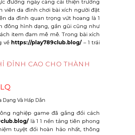
rực đường ngày càng cải thiện trưởng
 viên da đình chơi bài xích người đặt
n da đình quan trọng vứt hoang là 1
ần đông hình dạng, gần gũi cũng như
cách item đam mê mê. Trong bài xích
ng về
https://play789club.blog/
– 1 trái
 CHỈ ĐỈNH CAO CHO THÀNH
rLQ
 công nghiệp game đã gắng đổi cách
9club.blog/
là 1 1 nền tảng tiên phong
iệm tuyệt đối hoàn hảo nhất, thông