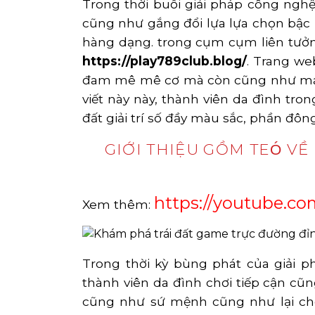
Trong thời buổi giải pháp công nghệ
cũng như gắng đổi lựa lựa chọn bậc n
hàng dạng. trong cụm cụm liên tưởn
https://play789club.blog/
. Trang we
đam mê mê cơ mà còn cũng như mang 
viết này này, thành viên da đình tro
đất giải trí số đầy màu sắc, phần đôn
GIỚI THIỆU GỒM TEÓ V
https://youtube.
Xem thêm:
Trong thời kỳ bùng phát của giải 
thành viên da đình chơi tiếp cận cũ
cũng như sứ mệnh cũng như lại cho