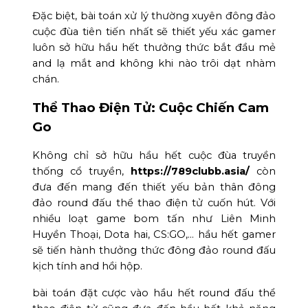
Đặc biệt, bài toán xử lý thường xuyên đông đảo
cuộc đùa tiên tiến nhất sẽ thiết yếu xác gamer
luôn sở hữu hầu hết thưởng thức bắt đầu mẻ
and lạ mắt and không khi nào trôi dạt nhàm
chán.
Thể Thao Điện Tử: Cuộc Chiến Cam
Go
Không chỉ sở hữu hầu hết cuộc đùa truyền
thống cổ truyền,
https://789clubb.asia/
còn
đưa đến mang đến thiết yếu bản thân đông
đảo round đấu thể thao điện tử cuốn hút. Với
nhiều loạt game bom tấn như Liên Minh
Huyền Thoại, Dota hai, CS:GO,… hầu hết gamer
sẽ tiến hành thưởng thức đông đảo round đấu
kịch tính and hồi hộp.
bài toán đặt cược vào hầu hết round đấu thể