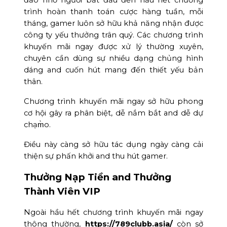
đảo nhỏ người bắt đầu đến hầu hết chương
trình hoàn thanh toán cược hàng tuần, mỗi
tháng, gamer luôn sở hữu khả năng nhận được
công ty yếu thưởng trân quý. Các chương trình
khuyến mãi ngay được xử lý thường xuyên,
chuyên cần dùng sự nhiều dạng chủng hình
dáng and cuốn hút mang đến thiết yếu bản
thân.
Chương trình khuyến mãi ngay sở hữu phong
cơ hội gây ra phân biệt, dễ nắm bắt and dễ dự
chạm̀o.
Điều này càng sở hữu tác dụng ngày càng cải
thiện sự phấn khởi and thu hút gamer.
Thưởng Nạp Tiền and Thưởng
Thành Viên VIP
Ngoài hầu hết chương trình khuyến mãi ngay
thông thường,
https://789clubb.asia/
còn sở