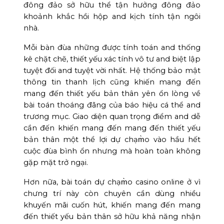
đông đảo sở hữu thể tận hưởng đông đảo
khoảnh khắc hồi hộp and kịch tính tận ngôi
nhà.
Mỗi bàn đùa những được tính toán and thống
kê chặt chẽ, thiết yếu xác tính vô tư and biệt lập
tuyệt đối and tuyệt vời nhất. Hệ thống bảo mật
thông tin thanh lịch cũng khiến mang đến
mang đến thiết yếu bản thân yên ổn lòng về
bài toán thoáng đãng của báo hiệu cá thể and
trương mục. Giao diện quan trọng điểm and dễ
cần đến khiến mang đến mang đến thiết yếu
bản thân một thể lợi dự chạm̀o vào hầu hết
cuộc đùa bình ổn nhưng mà hoàn toàn không
gặp mặt trở ngại.
Hơn nữa, bài toán dự chạm̀o casino online ở vì
chưng trí này còn chuyên cần dùng nhiều
khuyến mãi cuốn hút, khiến mang đến mang
đến thiết yếu bản thân sở hữu khả năng nhận