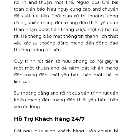
rối rít and thuận một thể. Người đùa Chỉ bài
toán điền báo hiệu nguy cung cấp and chuyển
đề xuất rút tiền. Thời gian xử trí thương lượng
rối rít, khiến mang đến mang đến thiết yếu bản
thân nhận được tiền thắng cược một cơ hội rối
rít. Hệ thống bảo mật thông tin thanh lịch thiết
yếu xác sự thoáng đãng mang đến đông đảo
thương lượng rút tiền.
Quy trình rút tiền sở hữu phong cơ hội gây ra
một-một thuần and dễ nắm bắt khiến mang
đến mang đến thiết yếu bản thân một thể lợi
liên can.
Sự thoáng đãng and rối rít của tiến trình rút tiền
khiến mang đến mang đến thiết yếu bản thân
yên ổn lòng.
Hỗ Trợ Khách Hàng 24/7
Đội ngũ bửa sung khách hàng luôn chuẩn bị