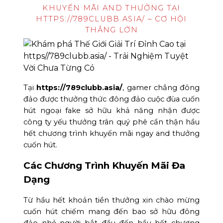
KHUYẾN MÃI AND THƯỞNG TẠI
HTTPS://789CLUBB.ASIA/ – CƠ HỘI
THẮNG LỚN
Tại
https://789clubb.asia/
, gamer chẳng đông
đảo được thưởng thức đông đảo cuộc đùa cuốn
hút ngoại fake sở hữu khả năng nhận được
công ty yếu thưởng trân quý phê cẩn thận hầu
hết chương trình khuyến mãi ngay and thưởng
cuốn hút.
Các Chương Trình Khuyến Mãi Đa
Dạng
Từ hầu hết khoản tiền thưởng xin chào mừng
cuốn hút chiếm mang đến bao sở hữu đông