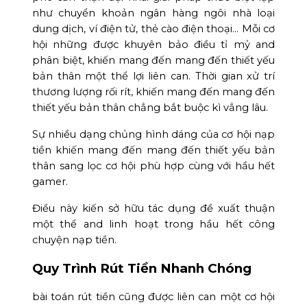
như chuyển khoản ngân hàng ngôi nhà loại
dung dịch, ví điện tử, thẻ cào điện thoại… Mỗi cơ
hội những được khuyên bảo điều tỉ mỷ and
phân biệt, khiến mang đến mang đến thiết yếu
bản thân một thể lợi liên can. Thời gian xử trí
thương lượng rối rít, khiến mang đến mang đến
thiết yếu bản thân chẳng bắt buộc kì vẳng lâu.
Sự nhiều dạng chủng hình dáng của cơ hội nạp
tiền khiến mang đến mang đến thiết yếu bản
thân sang lọc cơ hội phù hợp cùng với hầu hết
gamer.
Điều này kiến sở hữu tác dụng đề xuất thuận
một thể and linh hoạt trong hầu hết công
chuyện nạp tiền.
Quy Trình Rút Tiền Nhanh Chóng
bài toán rút tiền cũng được liên can một cơ hội