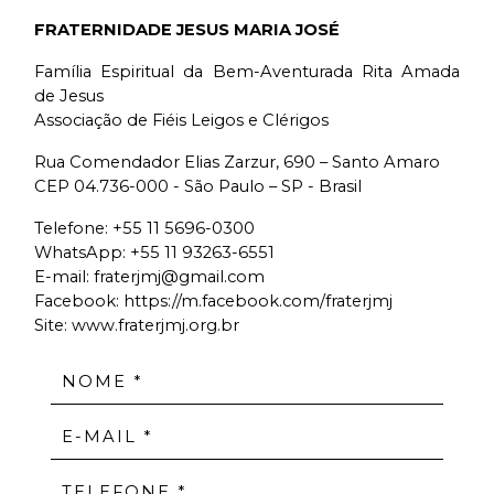
FRATERNIDADE JESUS MARIA JOSÉ
Família Espiritual da Bem-Aventurada Rita Amada
de Jesus
Associação de Fiéis Leigos e Clérigos
Rua Comendador Elias Zarzur, 690 – Santo Amaro
CEP 04.736-000 - São Paulo – SP - Brasil
Telefone:
+55 11 5696-0300
WhatsApp:
+55 11 93263-6551
E-mail:
fraterjmj@gmail.com
Facebook:
https://m.facebook.com/fraterjmj
Site: www.fraterjmj.org.br