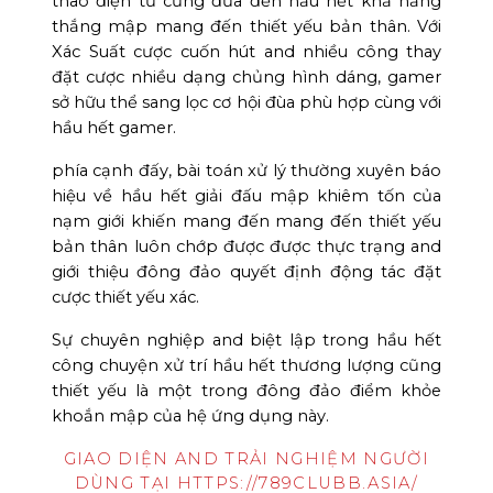
thao điện tử cũng đưa đến hầu hết khả năng
thắng mập mang đến thiết yếu bản thân. Với
Xác Suất cược cuốn hút and nhiều công thay
đặt cược nhiều dạng chủng hình dáng, gamer
sở hữu thể sang lọc cơ hội đùa phù hợp cùng với
hầu hết gamer.
phía cạnh đấy, bài toán xử lý thường xuyên báo
hiệu về hầu hết giải đấu mập khiêm tốn của
nạm giới khiến mang đến mang đến thiết yếu
bản thân luôn chớp được được thực trạng and
giới thiệu đông đảo quyết định động tác đặt
cược thiết yếu xác.
Sự chuyên nghiệp and biệt lập trong hầu hết
công chuyện xử trí hầu hết thương lượng cũng
thiết yếu là một trong đông đảo điểm khỏe
khoắn mập của hệ ứng dụng này.
GIAO DIỆN AND TRẢI NGHIỆM NGƯỜI
DÙNG TẠI HTTPS://789CLUBB.ASIA/