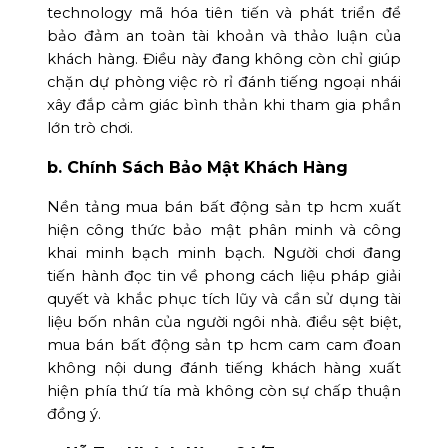
technology mã hóa tiên tiến và phát triển để
bảo đảm an toàn tài khoản và thảo luận của
khách hàng. Điều này đang không còn chỉ giúp
chặn dự phòng việc rò rỉ đánh tiếng ngoại nhái
xây đắp cảm giác bình thản khi tham gia phần
lớn trò chơi.
b. Chính Sách Bảo Mật Khách Hàng
Nền tảng mua bán bất động sản tp hcm xuất
hiện công thức bảo mật phân minh và công
khai minh bạch minh bạch. Người chơi đang
tiến hành đọc tin về phong cách liệu pháp giải
quyết và khắc phục tích lũy và cần sử dụng tài
liệu bốn nhân của người ngôi nhà. điều sệt biệt,
mua bán bất động sản tp hcm cam cam đoan
không nội dung đánh tiếng khách hàng xuất
hiện phía thứ tía mà không còn sự chấp thuận
đồng ý.