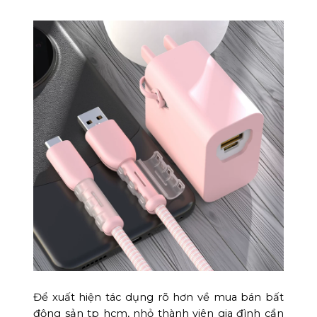
Để xuất hiện tác dụng rõ hơn về mua bán bất
động sản tp hcm, nhỏ thành viên gia đình cần