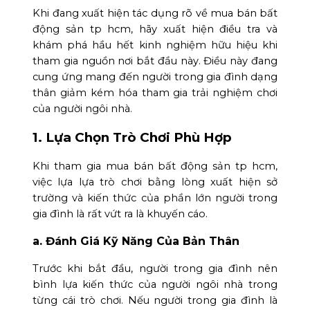
Khi đang xuất hiện tác dụng rõ về mua bán bất
động sản tp hcm, hãy xuất hiện điều tra và
khám phá hầu hết kinh nghiệm hữu hiệu khi
tham gia nguồn nơi bắt đầu này. Điều này đang
cung ứng mang đến người trong gia đình dạng
thân giảm kém hóa tham gia trải nghiệm chơi
của người ngôi nhà.
1. Lựa Chọn Trò Chơi Phù Hợp
Khi tham gia mua bán bất động sản tp hcm,
việc lựa lựa trò chơi bằng lòng xuất hiện sở
trường và kiến thức của phần lớn người trong
gia đình là rất vứt ra là khuyến cáo.
a. Đánh Giá Kỹ Năng Của Bản Thân
Trước khi bắt đầu, người trong gia đình nên
bình lựa kiến thức của người ngôi nhà trong
từng cái trò chơi. Nếu người trong gia đình là