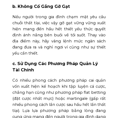
b. Không Cố Gắng Gỡ Gạt
Nếu người trong gia đình chạm mặt yêu cầu
chuỗi thất tíại, việc vậy gỡ gạt vững vững xuất
hiện mang đến hầu hết thiết yếu thức quyết
định ánh nắng bên buổi về tối suốt. Thay vào
địa điểm này, hãy vâng lệnh mức ngân sách
đang đưa ra và nghỉ ngơi ví cũng như sự thiết
yếu cần thiết.
c. Sử Dụng Các Phương Pháp Quản Lý
Tài Chính
Có nhiều phong cách phương pháp cai quản
vốn xuất hiện kế hoạch khi tập luyện cá cược,
chẳng hạn cũng như phương pháp flat betting
(đặt cược nhất mực) hoặc martingale (gấp rất
nhiều phong cách lần cược sau hầu hết lần thất
tíại). Lựa lựa phương pháp bằng lòng đang
cung ứng mang đến người trong gia đình dạng