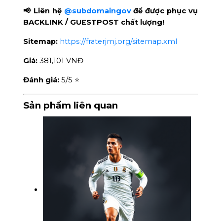
📢 Liên hệ
@subdomaingov
để được phục vụ
BACKLINK / GUESTPOST chất lượng!
Sitemap:
https://fraterjmj.org/sitemap.xml
Giá:
381,101 VNĐ
Đánh giá:
5
/5 ⭐
Sản phẩm liên quan