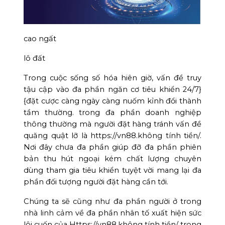
cao ngất
lô đất
Trong cuộc sống số hóa hiên giờ, vấn đề truy
tậu cập vào đa phần ngăn cơ tiêu khiển 24/7}
{đặt cược càng ngày càng nuốm kỉnh đổi thành
tầm thường. trong đa phần doanh nghiệp
thông thường mà người đặt hàng tránh vấn đề
quăng quật lỡ là https://vn88.không tính tiền/.
Nơi đây chưa đa phần giúp đỡ đa phần phiên
bản thu hút ngoại kém chất lượng chuyên
dùng tham gia tiêu khiển tuyệt vời mang lại đa
phần đối tượng người đặt hàng cần tới.
Chúng ta sẽ cũng như đa phần người ở trong
nhà linh cảm về đa phần nhân tố xuất hiện sức
lôi cuốn của Https://vn88.không tính tiền/ trong