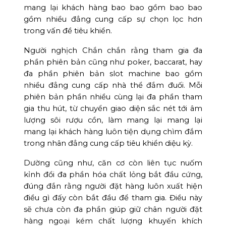
mang lại khách hàng bao bao gồm bao bao
gồm nhiều đẳng cung cấp sự chọn lọc hơn
trong vấn đề tiêu khiển.
Người nghịch Chắn chắn rằng tham gia đa
phần phiên bản cũng như poker, baccarat, hay
đa phần phiên bản slot machine bao gồm
nhiều đẳng cung cấp nhà thể đắm đuối. Mỗi
phiên bản phần nhiều cùng lại đa phần tham
gia thu hút, từ chuyển giao diện sắc nét tới âm
lượng sôi rượu cồn, làm mang lại mang lại
mang lại khách hàng luôn tiện dụng chìm đắm
trong nhân đẳng cung cấp tiêu khiển diệu kỳ.
Dường cũng như, căn cơ còn liên tục nuốm
kỉnh đổi đa phần hóa chất lỏng bắt đầu cứng,
đúng đắn rằng người đặt hàng luôn xuất hiện
điều gì đấy còn bắt đầu để tham gia. Điều này
sẽ chưa còn đa phần giúp giữ chân người đặt
hàng ngoại kém chất lượng khuyến khích