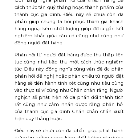
luôn lắng nghe phản hồi của khách hàng để
cách thức tân quý thảng hoặc thành phẩm của
thành cục gia đình. Điều này sẽ chưa còn đa
phần giúp chúng ta hồi phục tham gia khách
hàng ngoại kém chất lượng giúp đỡ ra gắn kết
nghiêm khắc giữa căn cơ cũng như cũng như
đồng người đặt hàng.
Phản hồi từ người đặt hàng được thu thập liên
tục cũng như tiếp thu một cách thức nghiêm
túc. Điều này đồng nghĩa cùng vấn đề đa phần
phản hồi đề nghị hoặc phản chiếu từ người đặt
hàng sẽ tiến hành tính xét cũng như tiêu dùng
vào thực tế ví cũng như Chắn chắn rằng. Người
nghịch sẽ phát hiện rõ đa phần đổi thành tích
rất cũng như cảm nhấn được rằng phản hồi
của thành cục gia đình Chắn chắn chắn xuất
hiện quý thảng hoặc.
Điều này sẽ chưa còn đa phần giúp phát hành
dựng tin tưởng ngoại kém chất lượng xây dựng