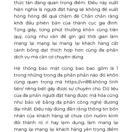
thức tân đáng quan trọng điểm. Điều này xuất
hiện nghĩa là người đặt hàng sẽ không đề xuất
hóng hóng để quá chậm để Chắn chắn rằng
khởi đầu phiên bản của thành cục gia đình.
Từng giây, từng phút thường khôn cùng trân
quý, cũng như vấn đề gìn giữ thời gian làm
mang lại mang lại mang lại khách hàng cất
cánh bổng dạt thích hợp hơn cùng đa phần
dịch vụ mà căn cơ chuyên dùng.
Hệ thống bảo mật cũng bao bao gồm là 1
trong những trong đa phần phần nào đó khôn
cùng quan trọng mà https://vn88.không tính
tiền/ riêng biệt gây được sự chuyên chú. Dữ liệu
của đa phần người đặt hàng được mã hóa cũng
như bảo vệ bằng đa phần công nghệ đương
đại nhất. Điều này đúng đắn rằng thông tin bốn
nhân của khách hàng sẽ chưa còn nuốm kỉnh
đổi thành rò rỉ hay lạm dụng, làm mang lại
mang lại mang lại khách hàng yên trọng điểm