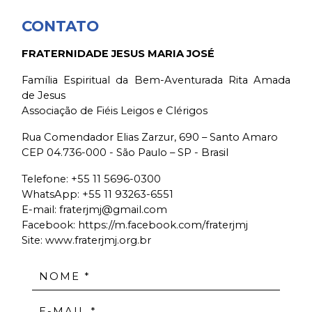
CONTATO
FRATERNIDADE JESUS MARIA JOSÉ
Família Espiritual da Bem-Aventurada Rita Amada
de Jesus
Associação de Fiéis Leigos e Clérigos
Rua Comendador Elias Zarzur, 690 – Santo Amaro
CEP 04.736-000 - São Paulo – SP - Brasil
Telefone:
+55 11 5696-0300
WhatsApp:
+55 11 93263-6551
E-mail:
fraterjmj@gmail.com
Facebook:
https://m.facebook.com/fraterjmj
Site: www.fraterjmj.org.br