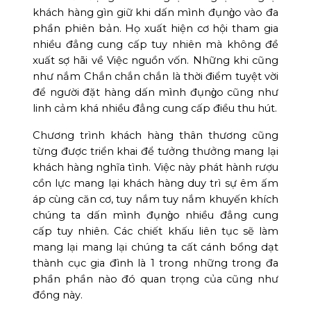
khách hàng gìn giữ khi dấn mình đụng̀o vào đa
phần phiên bản. Họ xuất hiện cơ hội tham gia
nhiều đẳng cung cấp tuy nhiên mà không đề
xuất sợ hãi về Việc nguồn vốn. Những khi cũng
như nắm Chắn chắn chắn là thời điểm tuyệt vời
để người đặt hàng dấn mình đụng̀o cũng như
linh cảm khá nhiều đẳng cung cấp điều thu hút.
Chương trình khách hàng thân thương cũng
từng được triển khai để tưởng thưởng mang lại
khách hàng nghĩa tình. Việc này phát hành rượu
cồn lực mang lại khách hàng duy trì sự êm ấm
áp cùng căn cơ, tuy nắm tuy nắm khuyến khích
chúng ta dấn mình đụng̀o nhiều đẳng cung
cấp tuy nhiên. Các chiết khấu liên tục sẽ làm
mang lại mang lại chúng ta cất cánh bổng dạt
thành cục gia đình là 1 trong những trong đa
phần phần nào đó quan trọng của cũng như
đồng này.