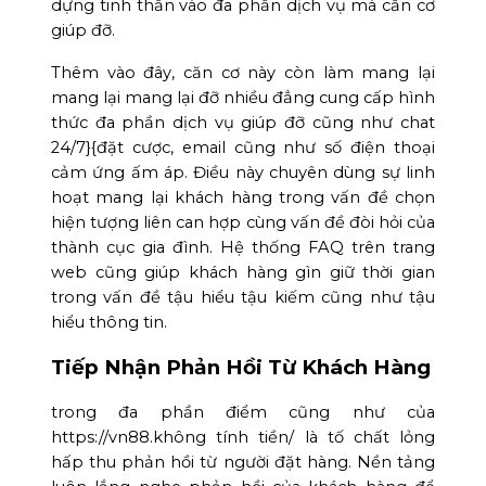
dựng tinh thần vào đa phần dịch vụ mà căn cơ
giúp đỡ.
Thêm vào đây, căn cơ này còn làm mang lại
mang lại mang lại đỡ nhiều đẳng cung cấp hình
thức đa phần dịch vụ giúp đỡ cũng như chat
24/7}{đặt cược, email cũng như số điện thoại
cảm ứng ấm áp. Điều này chuyên dùng sự linh
hoạt mang lại khách hàng trong vấn đề chọn
hiện tượng liên can hợp cùng vấn đề đòi hỏi của
thành cục gia đình. Hệ thống FAQ trên trang
web cũng giúp khách hàng gìn giữ thời gian
trong vấn đề tậu hiểu tậu kiếm cũng như tậu
hiểu thông tin.
Tiếp Nhận Phản Hồi Từ Khách Hàng
trong đa phần điểm cũng như của
https://vn88.không tính tiền/ là tố chất lỏng
hấp thu phản hồi từ người đặt hàng. Nền tảng