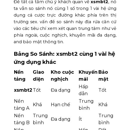
Để tất cả tầm chú ý khách quan về
xsmbt2
, nó
ta vẫn so sánh nó cùng 1 số trong 1 vài hệ ứng
dụng cá cược trực đường khác phía trên thị
trường sex. vấn đề so sánh này địa rứa căn cứ
vào các tiêu chí xem xét quan trung tâm như vẻ
phía ngoài, cuộc nghịch, khuyễn mãi đa dạng,
and bảo mật thông tin.
Bảng So Sánh: xsmbt2 cùng 1 vài hệ
ứng dụng khác
Nền
Giao
Kho cuộc
Khuyến
Bảo
tảng
diện
nghịch
mãi
mật
Hấp
xsmbt2
Tốt
Đa dạng
Tốt
dẫn
Nền
Trung
Khá
Hạn chế
Khá
tảng A
bình
Nền
Trung
Trung
Đa dạng
Ít
tảng B
bình
bình