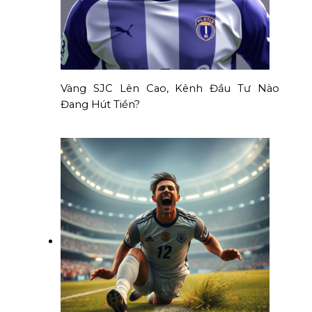
Vàng SJC Lên Cao, Kênh Đầu Tư Nào
Đang Hút Tiền?