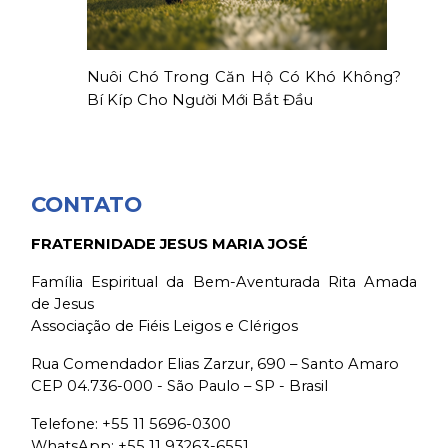
Nuôi Chó Trong Căn Hộ Có Khó Không?
Bí Kíp Cho Người Mới Bắt Đầu
CONTATO
FRATERNIDADE JESUS MARIA JOSÉ
Família Espiritual da Bem-Aventurada Rita Amada
de Jesus
Associação de Fiéis Leigos e Clérigos
Rua Comendador Elias Zarzur, 690 – Santo Amaro
CEP 04.736-000 - São Paulo – SP - Brasil
Telefone:
+55 11 5696-0300
WhatsApp:
+55 11 93263-6551