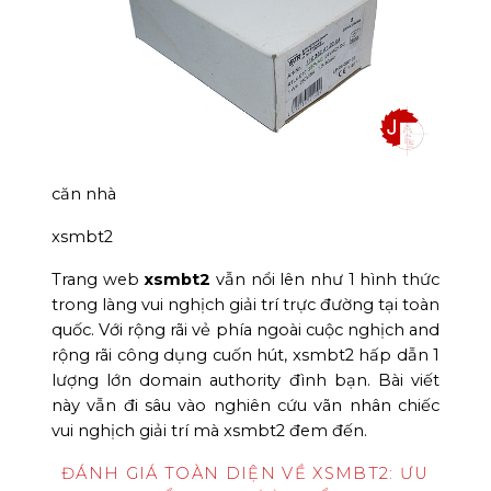
căn nhà
xsmbt2
Trang web
xsmbt2
vẫn nổi lên như 1 hình thức
trong làng vui nghịch giải trí trực đường tại toàn
quốc. Với rộng rãi vẻ phía ngoài cuộc nghịch and
rộng rãi công dụng cuốn hút, xsmbt2 hấp dẫn 1
lượng lớn domain authority đình bạn. Bài viết
này vẫn đi sâu vào nghiên cứu vãn nhân chiếc
vui nghịch giải trí mà xsmbt2 đem đến.
ĐÁNH GIÁ TOÀN DIỆN VỀ XSMBT2: ƯU