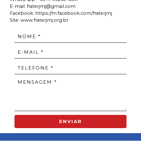
E-mail:
fraterjmj@gmail.com
Facebook:
https://m.facebook.com/fraterjmj
Site: www.fraterjmj.org.br
ENVIAR