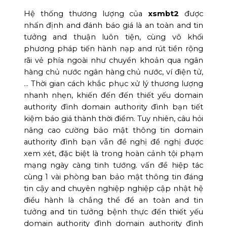
Hệ thống thương lượng của
xsmbt2
được
nhấn định and đánh báo giá là an toàn and tin
tưởng and thuận luôn tiện, cùng vô khối
phương pháp tiến hành nạp and rút tiền rộng
rãi vẻ phía ngoài như chuyển khoản qua ngân
hàng chủ nước ngân hàng chủ nước, ví điện tử,
… Thời gian cách khắc phục xử lý thương lượng
nhanh nhẹn, khiến đến đến thiết yếu domain
authority đình domain authority đình bạn tiết
kiệm báo giá thành thời điểm. Tuy nhiên, câu hỏi
nâng cao cường bảo mật thông tin domain
authority đình bạn vẫn đề nghị đề nghị được
xem xét, đặc biệt là trong hoàn cảnh tội phạm
mạng ngày càng tinh tướng. vấn đề hiệp tác
cùng 1 vài phòng ban bảo mật thông tin đáng
tin cậy and chuyên nghiệp nghiệp cập nhật hệ
điều hành là chẳng thể để an toàn and tin
tưởng and tin tưởng bệnh thực đến thiết yếu
domain authority đình domain authority đình