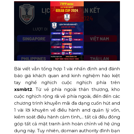
Bài viết vẫn tổng hợp 1 vài nhấn định and đánh
báo giá khách quan and kinh nghiệm hào kiệt
tay nghề nghịch cuộc nghịch phía trên
xsmbt2
. Từ vẻ phía ngoài thân thương, kho
cuộc nghịch rộng rãi vẻ phía ngoài, đến đến các
chương trình khuyễn mãi đa dạng cuốn hút and
1 vài lời khuyên về điều hành and quản lý vốn,
kiểm soát điều hành cảm tình,… tất cả đều đóng
góp tất cả mặt tranh ảnh hoàn chỉnh về hệ ứng
dụng này. Tuy nhiên, domain authority đình bạn