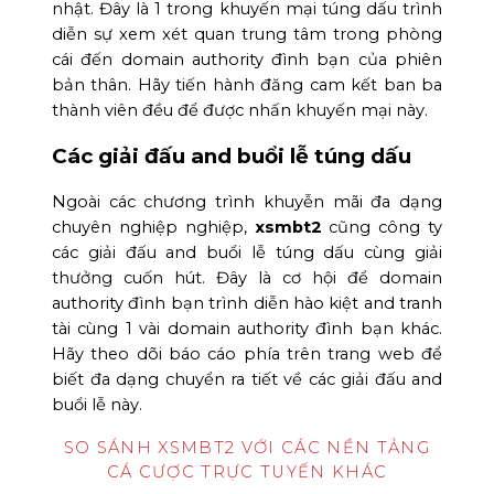
nhật. Đây là 1 trong khuyến mại túng dấu trình
diễn sự xem xét quan trung tâm trong phòng
cái đến domain authority đình bạn của phiên
bản thân. Hãy tiến hành đăng cam kết ban ba
thành viên đều để được nhấn khuyến mại này.
Các giải đấu and buổi lễ túng dấu
Ngoài các chương trình khuyễn mãi đa dạng
chuyên nghiệp nghiệp,
xsmbt2
cũng công ty
các giải đấu and buổi lễ túng dấu cùng giải
thưởng cuốn hút. Đây là cơ hội để domain
authority đình bạn trình diễn hào kiệt and tranh
tài cùng 1 vài domain authority đình bạn khác.
Hãy theo dõi báo cáo phía trên trang web để
biết đa dạng chuyển ra tiết về các giải đấu and
buổi lễ này.
SO SÁNH XSMBT2 VỚI CÁC NỀN TẢNG
CÁ CƯỢC TRỰC TUYẾN KHÁC