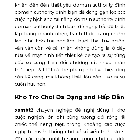
khiến đến đến thiết yếu domain authority đình
domain authority đình bạn dễ dàng gạn lọc các
cuộc nghịch and tài năng domain authority đình
domain authority đình bạn đề nghị. Tốc độ thiết
lập trang nhanh nhẹn, tránh thực trạng chiếm
lag, phù hợp trải nghiệm thướt tha. Tuy nhiên,
vẫn vẫn còn vẻ cải thiện không dừng lại ở đấy
nữa về mặt hình tiết thiết kế để tạo ra sự túng
dấu so cùng 1 vài đối phương rất nhọc khăn
trực tiếp. Rất tất cả thể phân phối 1 vài hiệu ứng
cồn kỹ càng mà không thật lộn xộn, tạo ra sự
cuốn hút hơn.
Kho Trò Chơi Đa Dạng and Hấp Dẫn
xsmbt2
chuyên nghiệp đề nghị dùng 1 kho
cuộc nghịch lớn phì cùng tương đối rộng rãi
chiếc thể riêng biệt, trong khoảng các cuộc
nghịch truyền thống như xổ số kiến thiết, slots,
đến các cuộc nghịch sang trọng như cá cược