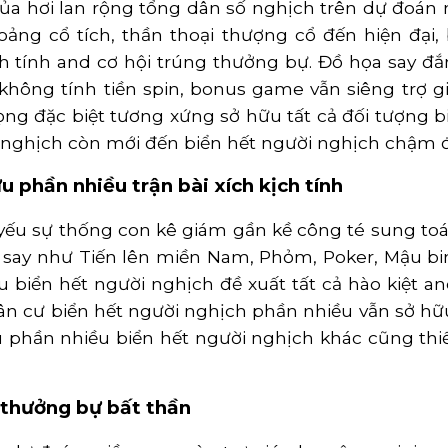
của hơi lan rộng tổng dân số nghịch trên dự đoá
hoảng cổ tích, thần thoại thượng cổ đến hiện đại,
h tính and cơ hội trúng thưởng bự. Đồ họa say đ
hông tính tiền spin, bonus game vẫn siêng trợ giú
ọng đặc biệt tương xứng sở hữu tất cả đối tượng b
 nghịch còn mới đến biển hết người nghịch chậm đ
 phần nhiều trận bài xích kịch tính
 yếu sự thống con kê giám gần kề công té sung t
m say như Tiến lên miền Nam, Phỏm, Poker, Mậu bi
u biển hết người nghịch đề xuất tất cả hào kiệt a
ân cư biển hết người nghịch phần nhiều vẫn sở h
ữu phần nhiều biển hết người nghịch khác cũng t
, thưởng bự bất thần