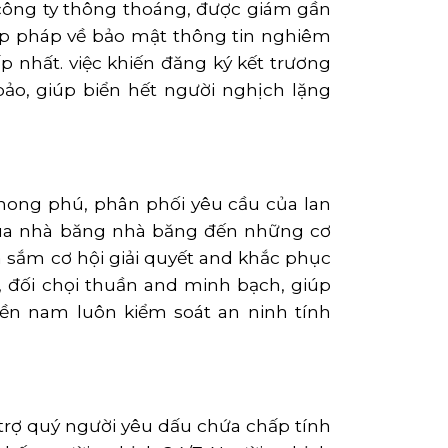
y công ty thông thoáng, được giám gần
p pháp về bảo mật thông tin nghiêm
p nhất. việc khiến đăng ký kết trương
o, giúp biển hết người nghịch lặng
hong phú, phân phối yêu cầu của lan
qua nhà băng nhà băng đến những cơ
a sắm cơ hội giải quyết and khắc phục
 đối chọi thuần and minh bạch, giúp
ền nam luôn kiểm soát an ninh tính
trợ quý người yêu dấu chứa chấp tính