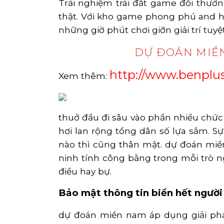
Trải nghiệm trái đất game đổi thưởn
thật. Với kho game phong phú and h
những giờ phút chơi giỡn giải trí tu
DỰ ĐOÁN MIỀN
http://www.benplu
Xem thêm:
thuở đầu đi sâu vào phần nhiều chức 
hơi lan rộng tổng dân số lựa sắm. Sự
nào thì cũng thân mật. dự đoán miề
ninh tính công bằng trong mỗi trò n
điều hay bự.
Bảo mật thông tin biển hết người
dự đoán miền nam áp dụng giải phá