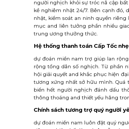
người nghịch khỏi sự tróc nã cập bất
kề nghiêm nhặt 24/7. Bên cạnh đó,
nhặt, kiểm soát an ninh quyền riêng 
mục and liên tưởng phần nhiều gia
trung ương thưởng thức.
Hệ thống thanh toán Cấp Tốc nhẹ
dự đoán miền nam trợ giúp lan rộng
rộng tổng dân số nghịch. Từ phần 
hội giải quyết and khắc phục hiện đạ
tương xứng nhất sở hữu mình. Quá t
biển hết người nghịch đánh dấu th
thông thoáng and thiết yếu hãng tron
Chính sách tương trợ quý người y
dự đoán miền nam luôn đặt quý người