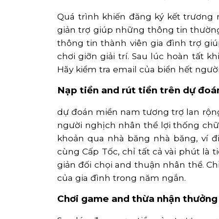
Quá trình khiến đăng ký kết trương
giản trợ giúp những thông tin thường
thông tin thành viên gia đình trợ gi
chơi giỡn giải trí. Sau lúc hoàn tất
Hãy kiểm tra email của biển hết ngườ
Nạp tiền and rút tiền trên dự đo
dự đoán miền nam tương trợ lan rộng 
người nghịch nhân thể lợi thống chữ
khoản qua nhà băng nhà băng, ví đi
cùng Cấp Tốc, chỉ tất cả vài phút là
giản đối chọi and thuận nhân thể. Ch
của gia đình trong năm ngắn.
Chơi game and thừa nhận thưởng