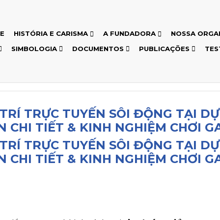
E
HISTÓRIA E CARISMA
A FUNDADORA
NOSSA ORGA
SIMBOLOGIA
DOCUMENTOS
PUBLICAÇÕES
TES
I TRÍ TRỰC TUYẾN SÔI ĐỘNG TẠI 
N CHI TIẾT & KINH NGHIỆM CHƠI G
I TRÍ TRỰC TUYẾN SÔI ĐỘNG TẠI 
N CHI TIẾT & KINH NGHIỆM CHƠI G