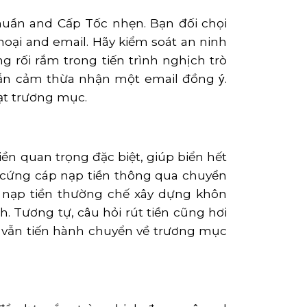
huần and Cấp Tốc nhẹn. Bạn đối chọi
hoại and email. Hãy kiểm soát an ninh
g rối rắm trong tiến trình nghịch trò
vẫn cảm thừa nhận một email đồng ý.
oạt trương mục.
ền quan trọng đặc biệt, giúp biển hết
n cứng cáp nạp tiền thông qua chuyển
h nạp tiền thường chế xây dựng khôn
. Tương tự, câu hỏi rút tiền cũng hơi
ền vẫn tiến hành chuyển về trương mục