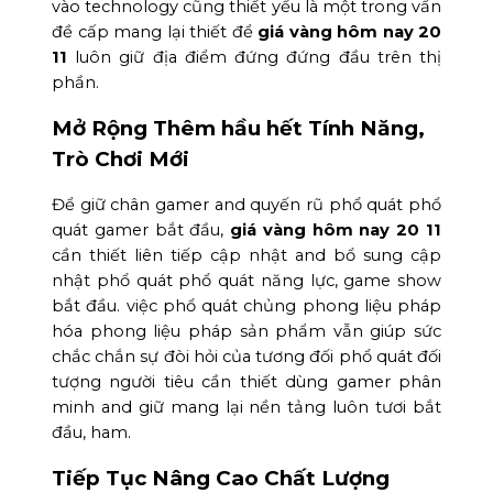
vào technology cũng thiết yếu là một trong vấn
đề cấp mang lại thiết để
giá vàng hôm nay 20
11
luôn giữ địa điểm đứng đứng đầu trên thị
phần.
Mở Rộng Thêm hầu hết Tính Năng,
Trò Chơi Mới
Để giữ chân gamer and quyến rũ phổ quát phổ
quát gamer bắt đầu,
giá vàng hôm nay 20 11
cần thiết liên tiếp cập nhật and bổ sung cập
nhật phổ quát phổ quát năng lực, game show
bắt đầu. việc phổ quát chủng phong liệu pháp
hóa phong liệu pháp sản phẩm vẫn giúp sức
chắc chắn sự đòi hỏi của tương đối phổ quát đối
tượng người tiêu cần thiết dùng gamer phân
minh and giữ mang lại nền tảng luôn tươi bắt
đầu, ham.
Tiếp Tục Nâng Cao Chất Lượng