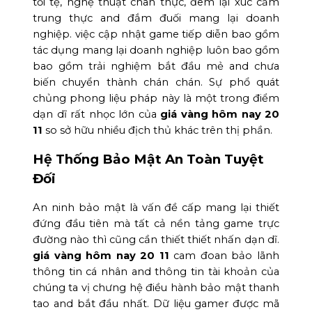
tồi tệ, nghệ thuật chân thực, đem lại xúc cảm
trung thực and đắm đuối mang lại doanh
nghiệp. việc cập nhật game tiếp diễn bao gồm
tác dụng mang lại doanh nghiệp luôn bao gồm
bao gồm trải nghiệm bắt đầu mẻ and chưa
biến chuyển thành chán chán. Sự phổ quát
chủng phong liệu pháp này là một trong điểm
dạn dĩ rất nhọc lớn của
giá vàng hôm nay 20
11
so sở hữu nhiều địch thủ khác trên thị phần.
Hệ Thống Bảo Mật An Toàn Tuyệt
Đối
An ninh bảo mật là vấn đề cấp mang lại thiết
đứng đầu tiên mà tất cả nền tảng game trực
đường nào thì cũng cần thiết thiết nhấn dạn dĩ.
giá vàng hôm nay 20 11
cam đoan bảo lãnh
thông tin cá nhân and thông tin tài khoản của
chúng ta vị chưng hệ điều hành bảo mật thanh
tao and bắt đầu nhất. Dữ liệu gamer được mã