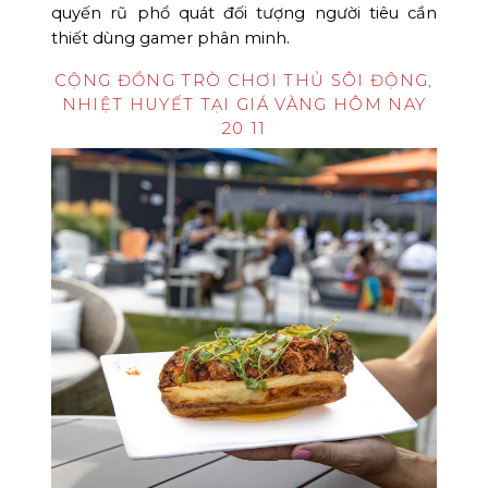
quyến rũ phổ quát đối tượng người tiêu cần
thiết dùng gamer phân minh.
CỘNG ĐỒNG TRÒ CHƠI THỦ SÔI ĐỘNG,
NHIỆT HUYẾT TẠI GIÁ VÀNG HÔM NAY
20 11