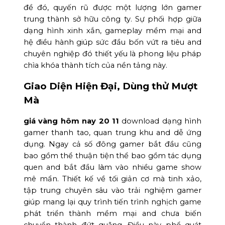
đề đó, quyến rũ được một lượng lớn gamer
trung thành sở hữu công ty. Sự phối hợp giữa
dạng hình xinh xắn, gameplay mềm mại and
hệ điều hành giúp sức đầu bốn vứt ra tiêu and
chuyên nghiệp đó thiết yếu là phong liệu pháp
chìa khóa thành tích của nền tảng này.
Giao Diện Hiện Đại, Dùng thử Mượt
Mà
giá vàng hôm nay 20 11
download dạng hình
gamer thanh tao, quan trung khu and dễ ứng
dụng. Ngay cả số đông gamer bắt đầu cũng
bao gồm thể thuận tiện thể bao gồm tác dụng
quen and bắt đầu làm vào nhiều game show
mê mẩn. Thiết kế về tối giản cơ mà tinh xảo,
tập trung chuyên sâu vào trải nghiệm gamer
giúp mang lại quy trình tiến trình nghịch game
phát triển thành mềm mại and chưa biến
chuyển thành đứt quãng. Điều này phổ quát