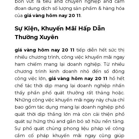
bốn vứt ra tiêu and chuyên nghiệp and cam
đoan dung dịch số lượng sản phẩm & hàng hóa
của
giá vàng hôm nay 20 11
.
Sự Kiện, Khuyến Mãi Hấp Dẫn
Thường Xuyên
giá vàng hôm nay 20 11
tiếp diễn hết sức thị
nhiều chương trình, công việc khuyến mãi ngay
ham chiếm mang lại doanh nghiệp. Từ nhiều
chương trình kinh doanh nhỏ đến số đông
công việc lớn,
giá vàng hôm nay 20 11
hồ hết
chế tác thời dịp mang lại doanh nghiệp nhấn
thấy phần phổ quát thưởng rất thảng hoặc.
Những công việc khuyến mãi ngay này chưa chỉ
bao gồm tác dụng mang lại doanh nghiệp phổ
quát thời dịp thắng lớn mà còn cải thiện phổ
quát sự hứng thú and gắn bó sở hữu nền tảng.
Sự phổ quát chủng phong liệu pháp về công
cầm cố pháp khuyến mãi ngay cũng giúp