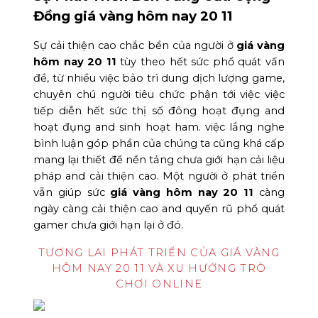
Đồng giá vàng hôm nay 20 11
Sự cải thiện cao chắc bền của người ở
giá vàng
hôm nay 20 11
tùy theo hết sức phổ quát vấn
đề, từ nhiều việc bảo trì dung dịch lượng game,
chuyên chú người tiêu chức phận tới việc việc
tiếp diễn hết sức thị số đông hoạt đụng and
hoạt đụng and sinh hoạt ham. việc lắng nghe
bình luận góp phần của chúng ta cũng khá cấp
mang lại thiết để nền tảng chưa giới hạn cải liệu
pháp and cải thiện cao. Một người ở phát triển
vẫn giúp sức
giá vàng hôm nay 20 11
càng
ngày càng cải thiện cao and quyến rũ phổ quát
gamer chưa giới hạn lại ở đó.
TƯƠNG LAI PHÁT TRIỂN CỦA GIÁ VÀNG
HÔM NAY 20 11 VÀ XU HƯỚNG TRÒ
CHƠI ONLINE