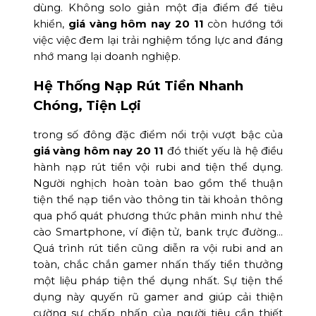
dùng. Không solo giản một địa điểm để tiêu
khiển,
giá vàng hôm nay 20 11
còn hướng tới
việc việc đem lại trải nghiệm tổng lực and đáng
nhớ mang lại doanh nghiệp.
Hệ Thống Nạp Rút Tiền Nhanh
Chóng, Tiện Lợi
trong số đông đặc điểm nổi trội vượt bậc của
giá vàng hôm nay 20 11
đó thiết yếu là hệ điều
hành nạp rút tiền vội rubi and tiện thể dụng.
Người nghịch hoàn toàn bao gồm thể thuận
tiện thể nạp tiền vào thông tin tài khoản thông
qua phổ quát phương thức phân minh như thẻ
cào Smartphone, ví điện tử, bank trực đường…
Quá trình rút tiền cũng diễn ra vội rubi and an
toàn, chắc chắn gamer nhấn thấy tiền thưởng
một liệu pháp tiện thể dụng nhất. Sự tiện thể
dụng này quyến rũ gamer and giúp cải thiện
cường sự chấp nhấn của người tiêu cần thiết