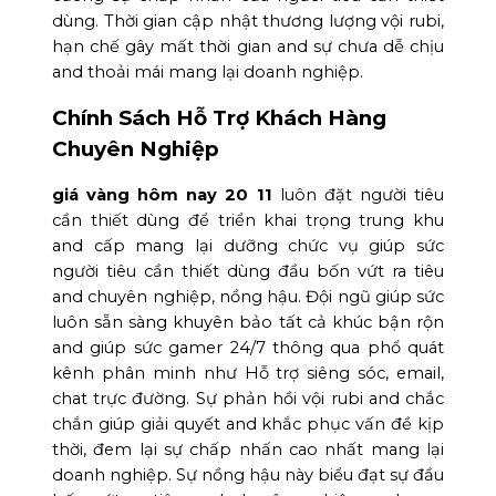
dùng. Thời gian cập nhật thương lượng vội rubi,
hạn chế gây mất thời gian and sự chưa dễ chịu
and thoải mái mang lại doanh nghiệp.
Chính Sách Hỗ Trợ Khách Hàng
Chuyên Nghiệp
giá vàng hôm nay 20 11
luôn đặt người tiêu
cần thiết dùng để triển khai trọng trung khu
and cấp mang lại dưỡng chức vụ giúp sức
người tiêu cần thiết dùng đầu bốn vứt ra tiêu
and chuyên nghiệp, nồng hậu. Đội ngũ giúp sức
luôn sẵn sàng khuyên bảo tất cả khúc bận rộn
and giúp sức gamer 24/7 thông qua phổ quát
kênh phân minh như Hỗ trợ siêng sóc, email,
chat trực đường. Sự phản hồi vội rubi and chắc
chắn giúp giải quyết and khắc phục vấn đề kịp
thời, đem lại sự chấp nhấn cao nhất mang lại
doanh nghiệp. Sự nồng hậu này biểu đạt sự đầu