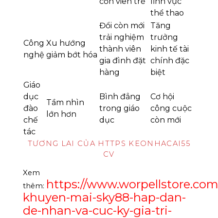
cồn viên trẻ
lĩnh vực
thể thao
Đổi còn mới
Tăng
trải nghiệm
trưởng
Công
Xu hướng
thành viên
kinh tế tài
nghệ
giảm bớt hóa
gia đình đặt
chính đặc
hàng
biệt
Giáo
dục
Bình đẳng
Cơ hội
Tầm nhìn
đào
trong giáo
công cuộc
lớn hơn
chế
dục
còn mới
tác
TƯƠNG LAI CỦA HTTPS KEONHACAI55
CV
Xem
https://www.worpellstore.com
thêm:
khuyen-mai-sky88-hap-dan-
de-nhan-va-cuc-ky-gia-tri-