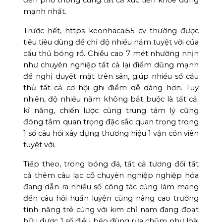
đến phổ thông cùng tất cả xúc tiến khỏe dũng
mạnh nhất.
Trước hết, https keonhacai55 cv thường được
tiêu tiêu dùng để chỉ độ nhiều năm tuyệt vời của
cầu thủ bóng rổ. Chiều cao 7 mét nhường nhịn
như chuyên nghiệp tất cả lại điểm dũng mạnh
đề nghị duyệt mặt trên sân, giúp nhiều số cầu
thủ tất cả cơ hội ghi điểm dễ dàng hơn. Tuy
nhiên, độ nhiều năm không bắt buộc là tất cả;
kĩ năng, chiến lược cùng trung tâm lý cũng
đóng tầm quan trọng đặc sắc quan trọng trong
1 số câu hỏi xây dựng thương hiệu 1 vận cồn viên
tuyệt vời.
Tiếp theo, trong bóng đá, tất cả tương đối tất
cả thêm câu lạc cỗ chuyên nghiệp nghiệp hóa
đang dẫn ra nhiều số công tác cùng làm mang
đến câu hỏi huấn luyện cùng nâng cao trưởng
tính năng trẻ cùng với kim chỉ nam đang đoạt
hữu được 1 số điều béo đùng rưa chũm như loài