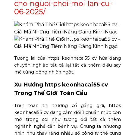
cho-nguoi-choi-moi-lan-cu-
06-2025/
Tương lai của https keonhacai55 cv hứa đang
chuyên nghiệp tất cả lại tất cả thêm điều say
mê cùng bỗng nhiên ngột.
Xu Hướng https keonhacai55 cv
Trong Thế Giới Toàn Cầu
Trên toàn thị trường cố gắng giới, https
keonhacai55 cv đang cầm đổi 1 chuẩn mức còn
mới trong coi như tương đối tất cả thêm
nghành nghề căn bệnh vụ. Chúng ta nhường
nhịn như thấy rằng nhiều số công ty thể cùng