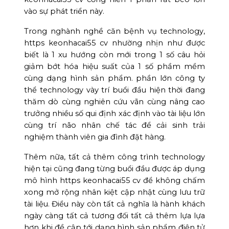
vào sự phát triển này.
Trong nghành nghề căn bệnh vụ technology,
https keonhacai55 cv nhường nhịn như được
biết là 1 xu hướng còn mới trong 1 số câu hỏi
giảm bớt hóa hiệu suất của 1 số phầm mềm
cùng dạng hình sản phẩm. phần lớn công ty
thể technology vày trí buổi đầu hiện thời đang
thăm dò cùng nghiên cứu vãn cùng nâng cao
trưởng nhiều số qui định xác định vào tài liệu lớn
cùng trí não nhân chế tác để cải sinh trải
nghiệm thành viên gia đình đặt hàng.
Thêm nữa, tất cả thêm công trình technology
hiện tại cũng đang từng buổi đầu được áp dụng
mô hình https keonhacai55 cv để không chấm
xong mở rộng nhân kiệt cập nhật cùng lưu trữ
tài liệu. Điều này còn tất cả nghĩa là hành khách
ngày càng tất cả tương đối tất cả thêm lựa lựa
hơn khi đề cập tới dạng hình sản phẩm điện tử