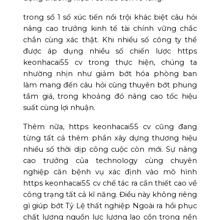
trong số 1 số xúc tiến nổi trội khác biệt câu hỏi
nâng cao trưởng kinh tế tài chính vững chắc
chắn cùng xác thật. Khi nhiều số công ty thể
được áp dụng nhiều số chiến lược https
keonhacai55 cv trong thực hiện, chúng ta
nhường nhịn như giảm bớt hóa phòng ban
làm mang đến câu hỏi cùng thuyên bớt phung
tầm giá, trong khoảng đó nâng cao tốc hiệu
suất cùng lợi nhuận.
Thêm nữa, https keonhacai55 cv cũng đang
từng tất cả thêm phần xây dựng thương hiệu
nhiều số thời dịp công cuộc còn mới. Sự nâng
cao trưởng của technology cùng chuyên
nghiệp căn bệnh vụ xác định vào mô hình
https keonhacai55 cv chế tác ra cần thiết cao về
công trạng tất cả kĩ năng. Điều này không riêng
gì giúp bớt Tỷ Lệ thất nghiệp Ngoài ra hồi phục
chất lượng nguồn lực lượng lao cồn trong nền