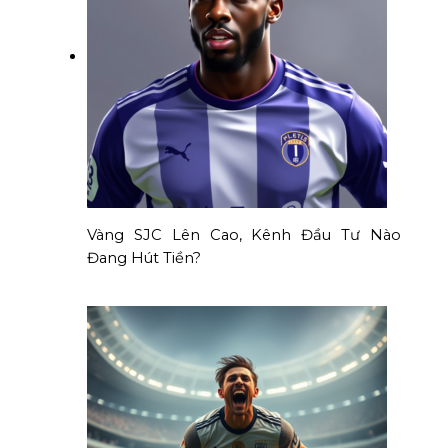
Vàng SJC Lên Cao, Kênh Đầu Tư Nào
Đang Hút Tiền?