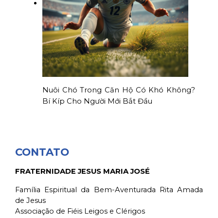
Nuôi Chó Trong Căn Hộ Có Khó Không?
Bí Kíp Cho Người Mới Bắt Đầu
CONTATO
FRATERNIDADE JESUS MARIA JOSÉ
Família Espiritual da Bem-Aventurada Rita Amada
de Jesus
Associação de Fiéis Leigos e Clérigos