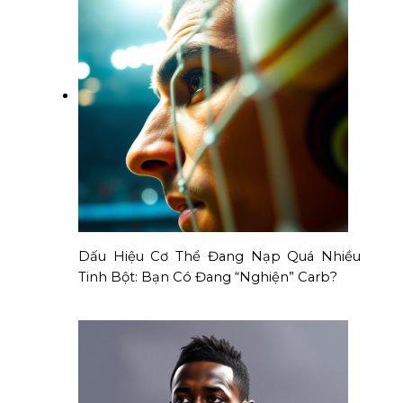
Dấu Hiệu Cơ Thể Đang Nạp Quá Nhiều
Tinh Bột: Bạn Có Đang “Nghiện” Carb?