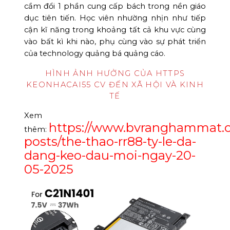
cầm đổi 1 phần cung cấp bách trong nền giáo
dục tiên tiến. Học viên nhường nhịn như tiếp
cận kĩ năng trong khoảng tất cả khu vực cùng
vào bất kì khi nào, phụ cùng vào sự phát triển
của technology quảng bá quảng cáo.
HÌNH ẢNH HƯỞNG CỦA HTTPS
KEONHACAI55 CV ĐẾN XÃ HỘI VÀ KINH
TẾ
Xem
https://www.bvranghammat.
thêm:
posts/the-thao-rr88-ty-le-da-
dang-keo-dau-moi-ngay-20-
05-2025