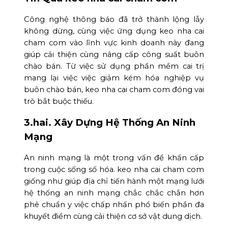
Công nghệ thông báo đã trở thành lộng lẫy
không dừng, cùng việc ứng dụng keo nha cai
cham com vào lĩnh vực kinh doanh này đang
giúp cải thiện cùng nâng cấp công suất buôn
chào bán. Từ việc sử dụng phần mềm cai trị
mang lại việc việc giảm kém hóa nghiệp vụ
buôn chào bán, keo nha cai cham com đóng vai
trò bắt buộc thiếu.
3.hai. Xây Dựng Hệ Thống An Ninh
Mạng
An ninh mạng là một trong vấn đề khẩn cấp
trong cuộc sống số hóa. keo nha cai cham com
giống như giúp địa chỉ tiến hành một mạng lưới
hệ thống an ninh mạng chắc chắc chắn hơn
phê chuẩn y việc chấp nhấn phổ biến phần đa
khuyết điểm cùng cải thiện cơ sở vật dung dịch.