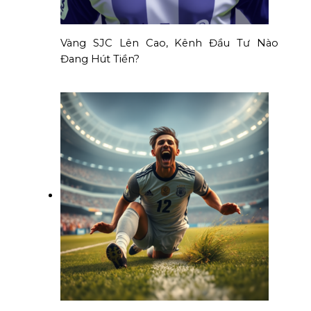
Vàng SJC Lên Cao, Kênh Đầu Tư Nào
Đang Hút Tiền?