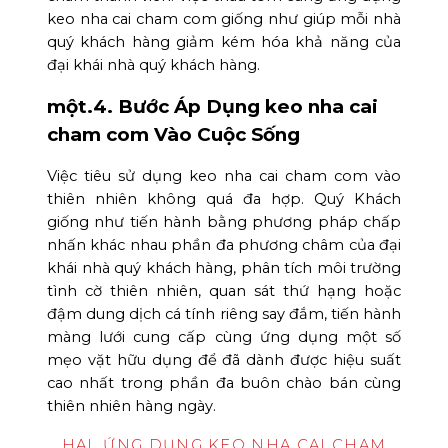
keo nha cai cham com giống như giúp mỗi nhà
quý khách hàng giảm kém hóa khả năng của
đại khái nhà quý khách hàng.
một.4. Bước Áp Dụng keo nha cai
cham com Vào Cuộc Sống
Việc tiêu sử dụng keo nha cai cham com vào
thiên nhiên không quá đa hợp. Quý Khách
giống như tiến hành bằng phương pháp chấp
nhấn khác nhau phần đa phương châm của đại
khái nhà quý khách hàng, phân tích môi trường
tình cờ thiên nhiên, quan sát thứ hạng hoặc
đậm dung dịch cá tính riêng say đắm, tiến hành
màng lưới cung cấp cùng ứng dụng một số
mẹo vặt hữu dụng để đã dành được hiệu suất
cao nhất trong phần đa buôn chào bán cùng
thiên nhiên hàng ngày.
HAI. ỨNG DỤNG KEO NHA CAI CHAM