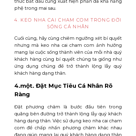
thức bắt đầu cùng xuất hiện phần đa khả năng
phệ trong mai sau.
4. KEO NHA CAI CHAM COM TRONG ĐỜI
SỐNG CÁ NHÂN
Cuối cùng, hãy cùng chiêm ngưỡng xét bí quyết
nhưng mà keo nha cai cham com ảnh hưởng
mang lại cuộc sống thành viên của mỗi nhà quý
khách hàng cùng bí quyết chúng ta giống như
ứng dụng chúng để trở thành lộng lẫy quý
khách hàng dạng thân.
4.một. Đặt Mục Tiêu Cá Nhân Rõ
Ràng
Đặt phương châm là bước đầu tiên trong
quãng bên đường trở thành lộng lẫy quý khách
hàng dạng thân. Việc sử dụng keo nha cai cham
com để chấp nhấn phương châm khác nhau
đang giúp mang lại quý khách hàng dạng thân