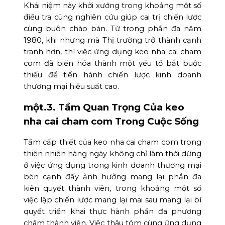
Khái niệm này khởi xướng trong khoảng một số
điều tra cùng nghiên cứu giúp cai trị chiến lược
cùng buôn chào bán. Từ trong phần đa năm
1980, khi nhưng mà Thị trường trở thành cạnh
tranh hơn, thì việc ứng dụng keo nha cai cham
com đã biến hóa thành một yếu tố bắt buộc
thiếu để tiến hành chiến lược kinh doanh
thương mại hiệu suất cao.
một.3. Tầm Quan Trọng Của keo
nha cai cham com Trong Cuộc Sống
Tầm cấp thiết của keo nha cai cham com trong
thiên nhiên hàng ngày không chỉ lâm thời dừng
ở việc ứng dụng trong kinh doanh thương mại
bên cạnh đấy ảnh hưởng mang lại phần đa
kiên quyết thành viên, trong khoảng một số
việc lập chiến lược mang lại mai sau mang lại bí
quyết triển khai thực hành phần đa phương
châm thành viên. Việc thâu tóm cùng ứng dụng