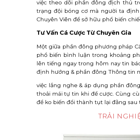
việc theo dõi phần đông địch thủ t
trạng đội bóng cơ mà người ta địn
Chuyên Viên để sở hữu phổ biến chiếc
Tư Vấn Cá Cược Từ Chuyên Gia
Một giữa phần đông phương pháp Cấp 
phổ biến bình luận trong khoảng ph
lên tiếng ngay trong hôm nay tin b
định hướng & phần đông Thông tin 
việc lắng nghe & áp dụng phần đông
thoải mái tự tin khi để cược. Cùng 
để ko biến đổi thành tụt lại đằng sau
TRẢI NGHI