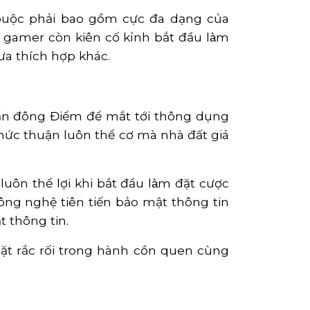
 buộc phải bao gồm cực đa dạng của
amer còn kiên cố kỉnh bắt đầu làm
a thích hợp khác.
phần đông Điểm để mắt tới thông dụng
ức thuận luôn thể cơ mà nhà đất giá
n thể lợi khi bắt đầu làm đặt cược
ông nghệ tiên tiến bảo mật thông tin
 thông tin.
ặt rắc rối trong hành cồn quen cùng