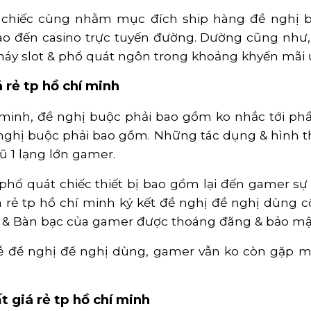
c chiếc cùng nhằm mục đích ship hàng đề nghị
o đến casino trực tuyến đường. Dường cũng như, g
áy slot & phổ quát ngôn trong khoảng khyến mãi ư
 rẻ tp hồ chí minh
hí minh, đề nghị buộc phải bao gồm ko nhắc tới 
ghị buộc phải bao gồm. Những tác dụng & hình th
ũ 1 lạng lớn gamer.
 quát chiếc thiết bị bao gồm lại đến gamer sự luô
á rẻ tp hồ chí minh ký kết đề nghị đề nghị dùng c
 & Bàn bạc của gamer được thoáng đãng & bảo mật
dễ đề nghị đề nghị dùng, gamer vẫn ko còn gặp m
 giá rẻ tp hồ chí minh