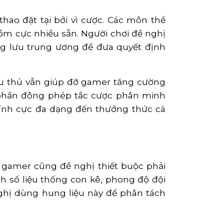
hao đặt tại bởi vì cược. Các môn thể
ồm cực nhiều sẵn. Người chơi đề nghị
ng lưu trung ương để đưa quyết định
ầu thủ vẫn giúp đỡ gamer tăng cường
 phần đông phép tắc cược phân minh
 tính cực đa dạng đến thưởng thức cá
 gamer cũng đề nghị thiết buộc phải
 số liệu thống con kê, phong độ đội
nghị dùng hung liệu này để phân tách