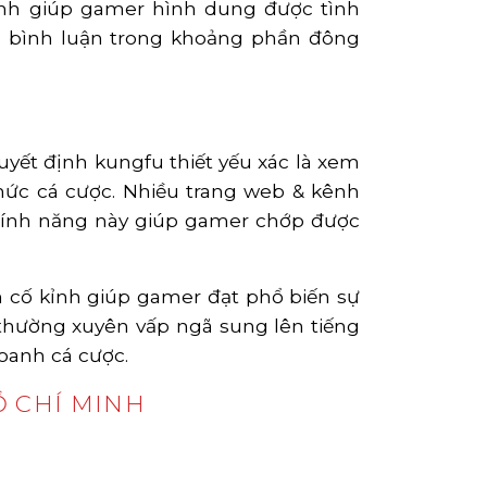
hành giúp gamer hình dung được tình
n bình luận trong khoảng phần đông
yết định kungfu thiết yếu xác là xem
hức cá cược. Nhiều trang web & kênh
 tính năng này giúp gamer chớp được
 cố kỉnh giúp gamer đạt phổ biến sự
 thường xuyên vấp ngã sung lên tiếng
doanh cá cược.
Ồ CHÍ MINH