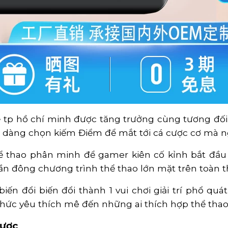
 tp hồ chí minh được tăng trưởng cùng tương đối p
ễ dàng chọn kiếm Điểm để mắt tới cá cược cơ mà ng
 thao phân minh để gamer kiên cố kỉnh bắt đầu
ần đông chương trình thể thao lớn mặt trên toàn th
ến đổi biến đổi thành 1 vui chơi giải trí phổ quát
hức yêu thích mê đến những ai thích hợp thể thao
Cược