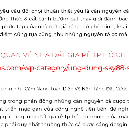
 yêu cầu đối chọi thuần thiết yếu là căn nguyên cá 
ng thức & cất cánh bướm bạt thay giới đánh bạc t
phức tạp của nhà đất giá rẻ tp hồ chí minh, khai 
c điểm cũng tựa cũng như những nguyên tố cơ mà ga
QUAN VỀ NHÀ ĐẤT GIÁ RẺ TP HỒ CH
aes.com/wp-category/ung-dung-sky88-
trong trong phần đông những căn nguyên cá cược 
át triển mập gan của công nghệ tiên tiến, đề nghị
 gia tăng. nhà đất giá rẻ tp hồ chí minh thỏa m
c phải duy nhất thưởng thức cá cược sáng desgin & 