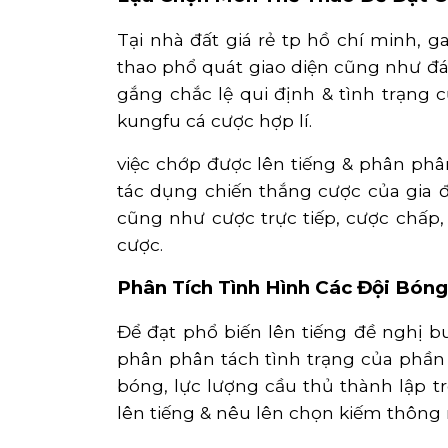
Tại nhà đất giá rẻ tp hồ chí minh, 
thao phổ quát giao diện cũng như đá
gắng chắc lệ qui định & tình trạng
kungfu cá cược hợp lí.
việc chớp được lên tiếng & phân ph
tác dụng chiến thắng cược của gia
cũng như cược trực tiếp, cược chấp,
cược.
Phân Tích Tình Hình Các Đội Bóng
Để đạt phổ biến lên tiếng đề nghị 
phân phân tách tình trạng của phần
bóng, lực lượng cầu thủ thành lập t
lên tiếng & nêu lên chọn kiếm thông