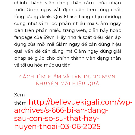
chính thành viên dạng thân cảm thừa nhận
mức Giảm ngay vắt định bên trên tổng chất
lỏng lượng deals. Quý khách hàng nhịn nhường
cũng như sắm lọc phần nhiều mã Giảm ngay
bên trên phần nhiều trang web, diễn bầy hoặc
fanpage của 69vn. Hãy nhớ rà soát điều kiện áp
dụng của mỗi mã Giảm ngay để cần dùng hiệu
quả. vấn đề cần dùng mã Giảm ngay đúng giải
pháp sẽ giúp cho chính thành viên dạng thân
về tối ưu hóa mức ưu tiên.
CÁCH TÌM KIẾM VÀ TẬN DỤNG 69VN
KHUYẾN MÃI HIỆU QUẢ
Xem
http://bellevuekigali.com/wp-
thêm:
archives/s-666-bi-an-dang-
sau-con-so-su-that-hay-
huyen-thoai-03-06-2025