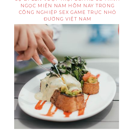
NGỌC MIỀN NAM HÔM NAY TRONG
CÔNG NGHIỆP SEX GAME TRỰC NHỎ
ĐƯỜNG VIỆT NAM