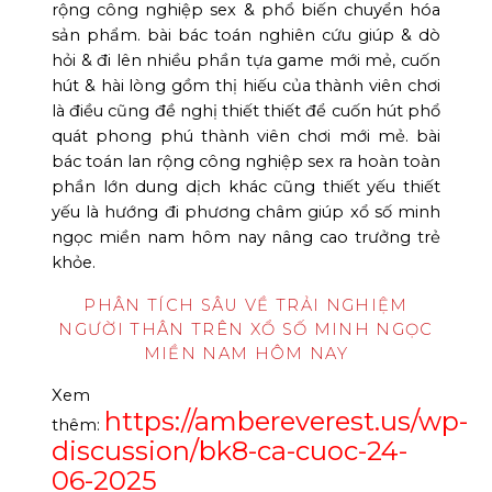
rộng công nghiệp sex & phổ biến chuyển hóa
sản phẩm. bài bác toán nghiên cứu giúp & dò
hỏi & đi lên nhiều phần tựa game mới mẻ, cuốn
hút & hài lòng gồm thị hiếu của thành viên chơi
là điều cũng đề nghị thiết thiết để cuốn hút phổ
quát phong phú thành viên chơi mới mẻ. bài
bác toán lan rộng công nghiệp sex ra hoàn toàn
phần lớn dung dịch khác cũng thiết yếu thiết
yếu là hướng đi phương châm giúp xổ số minh
ngọc miền nam hôm nay nâng cao trưởng trẻ
khỏe.
PHÂN TÍCH SÂU VỀ TRẢI NGHIỆM
NGƯỜI THÂN TRÊN XỔ SỐ MINH NGỌC
MIỀN NAM HÔM NAY
Xem
https://ambereverest.us/wp-
thêm:
discussion/bk8-ca-cuoc-24-
06-2025