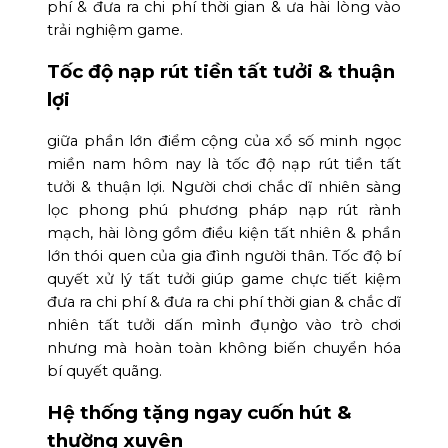
phí & đưa ra chi phí thời gian & ưa hài lòng vào
trải nghiệm game.
Tốc độ nạp rút tiền tất tưởi & thuận
lợi
giữa phần lớn điểm cộng của xổ số minh ngọc
miền nam hôm nay là tốc độ nạp rút tiền tất
tưởi & thuận lợi. Người chơi chắc dĩ nhiên sàng
lọc phong phú phương pháp nạp rút rành
mạch, hài lòng gồm điều kiện tất nhiên & phần
lớn thói quen của gia đình người thân. Tốc độ bí
quyết xử lý tất tưởi giúp game chực tiết kiệm
đưa ra chi phí & đưa ra chi phí thời gian & chắc dĩ
nhiên tất tưởi dấn mình đụng̀o vào trò chơi
nhưng mà hoàn toàn không biến chuyển hóa
bí quyết quãng.
Hệ thống tặng ngay cuốn hút &
thường xuyên