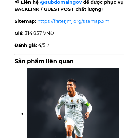
📢 Liên hệ
@subdomaingov
để được phục vụ
BACKLINK / GUESTPOST chất lượng!
Sitemap:
https://fraterjmj.org/sitemap.xml
Giá:
314,837 VNĐ
Đánh giá:
4
/5 ⭐
Sản phẩm liên quan