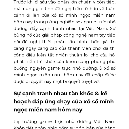
Trước khi đi sâu vào phần lớn chuẩn y còn tiếp,
mái nóng gia đình đề nghị hiểu rõ hơn về toàn
cảnh đi lên của xổ số minh ngọc miền nam
hôm nay trong công nghiệp sex game trực nhỏ
đường đầy cạnh tranh nhau tại Việt Nam. Sự
bùng nổ của giải pháp công nghệ nạm tay tiếp
nối đề nghị thiết phần lớn hình thức giải trí
càng ngày càng cao của thành viên chơi đã thi
công điều kiện tất nhiên thuận lợi cho câu hỏi
phát triển trẻ khỏe của khôn cùng phong phú
buồng nguyên game trực nhỏ đường, & xổ số
minh ngọc miền nam hôm nay đã chớp được
được bí quyết này một bí quyết tuyệt vời.
Sự cạnh tranh nhau tàn khốc & kế
hoạch đáp ứng chạy của xổ số minh
ngọc miền nam hôm nay
thị trường game trực nhỏ đường Việt Nam
khôn xiết nhộn nhịp gồm sự góp bên của hàng