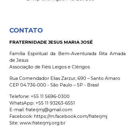
CONTATO
FRATERNIDADE JESUS MARIA JOSÉ
Família Espiritual da Bem-Aventurada Rita Amada
de Jesus
Associação de Fiéis Leigos e Clérigos
Rua Comendador Elias Zarzur, 690 – Santo Amaro
CEP 04.736-000 - São Paulo – SP - Brasil
Telefone:
+55 11 5696-0300
WhatsApp:
+55 11 93263-6551
E-mail:
fraterjmj@gmail.com
Facebook:
https://m.facebook.com/fraterjmj
Site: www.fraterjmj.org.br