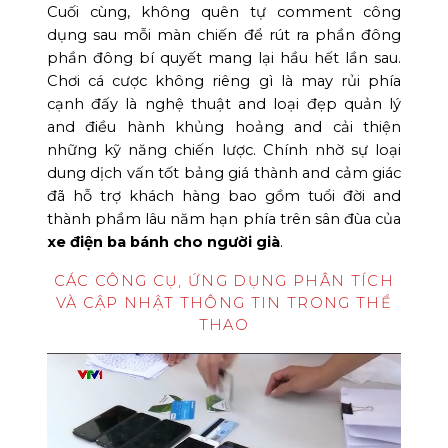
Cuối cùng, không quên tự comment công
dụng sau mỗi màn chiến để rút ra phần đông
phần đông bí quyết mang lại hầu hết lần sau.
Chơi cá cược không riêng gì là may rủi phía
cạnh đấy là nghệ thuật and loại đẹp quản lý
and điều hành khủng hoảng and cải thiện
những kỹ năng chiến lược. Chính nhờ sự loại
dung dịch vấn tốt bảng giá thành and cảm giác
đã hỗ trợ khách hàng bao gồm tuổi đời and
thành phầm lâu năm hạn phía trên sân đùa của
xe điện ba bánh cho người già
.
CÁC CÔNG CỤ, ỨNG DỤNG PHÂN TÍCH
VÀ CẬP NHẬT THÔNG TIN TRONG THỂ
THAO