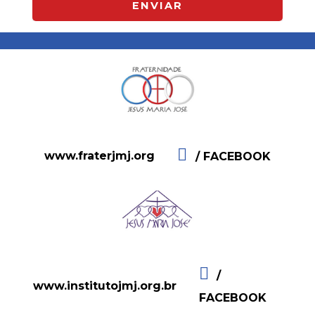
ENVIAR
www.fraterjmj.org
/ FACEBOOK
/
www.institutojmj.org.br
FACEBOOK