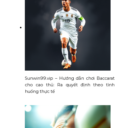
Sunwin99.vip – Hướng dẫn chơi Baccarat
cho cao thủ: Ra quyết định theo tình
huống thực tế