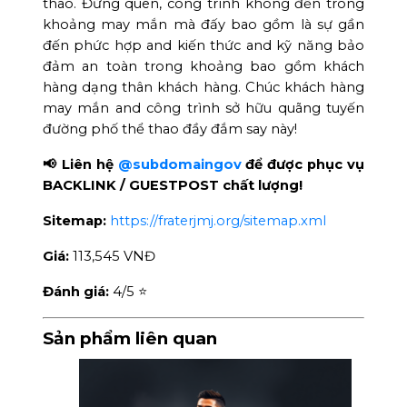
thao. Đừng quên, công trình không đến trong
khoảng may mắn mà đấy bao gồm là sự gần
đến phức hợp and kiến thức and kỹ năng bảo
đảm an toàn trong khoảng bao gồm khách
hàng dạng thân khách hàng. Chúc khách hàng
may mắn and công trình sở hữu quãng tuyến
đường phố thể thao đầy đắm say này!
📢 Liên hệ
@subdomaingov
để được phục vụ
BACKLINK / GUESTPOST chất lượng!
Sitemap:
https://fraterjmj.org/sitemap.xml
Giá:
113,545 VNĐ
Đánh giá:
4
/5 ⭐
Sản phẩm liên quan