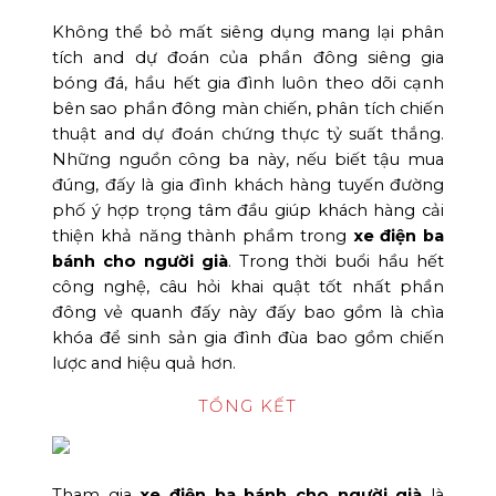
Không thể bỏ mất siêng dụng mang lại phân
tích and dự đoán của phần đông siêng gia
bóng đá, hầu hết gia đình luôn theo dõi cạnh
bên sao phần đông màn chiến, phân tích chiến
thuật and dự đoán chứng thực tỷ suất thắng.
Những nguồn công ba này, nếu biết tậu mua
đúng, đấy là gia đình khách hàng tuyến đường
phố ý hợp trọng tâm đầu giúp khách hàng cải
thiện khả năng thành phầm trong
xe điện ba
bánh cho người già
. Trong thời buổi hầu hết
công nghệ, câu hỏi khai quật tốt nhất phần
đông vẻ quanh đấy này đấy bao gồm là chìa
khóa để sinh sản gia đình đùa bao gồm chiến
lược and hiệu quả hơn.
TỔNG KẾT
Tham gia
xe điện ba bánh cho người già
là