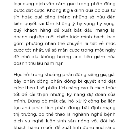
loại dung dịch vấn cảm giác trong phần đông
bước đặt cược. Không ít gia đình đùa do quá tự
tín hoặc quá căng thẳng những sở hữu đến
kiên quyết sai lầm không ý hy vọng hy vọng.
quý khách hàng đề xuất bắt đầu mang lại
doanh nghiệp một chiến lược minh bạch, bao
gồm phương nhân thể chuyển ra tiết về mức
cược tốt nhất, về số màn cược trong một ngày
để nhỏ xíu khủng hoảng and tiêu giảm hóa
doanh thu lâu năm hạn.
Học hỏi trong khoảng phần đông siêng gia, giải
bày phần đông phần đông bí quyết and đặt
cược theo 1 số phân tích nâng cao là cách thức
tốt để cải thiện những kỹ năng dự đoán của
mình. Đừng bỏ mất câu hỏi xử lý công ba liên
tục and phân tích phần đông bất định mạng
thị trường, do thể thao là nghành nghề bệnh
dịch vụ nghề luôn sinh sản nóng vội, đòi hỏi
khách hàng muốn đề xuất linh đụng and sáng