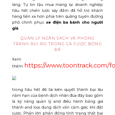
láng. Tự tin tậu mua mang lại doanh nghiệp
hầu hết chiến lược say đắm đã hỗ trợ khách
hàng tiến xa hơn phía trên quãng tuyến đường
phố chinh phục
xe điện ba bánh cho người
già
.
QUẢN LÝ NGÂN SÁCH VÀ PHÒNG
TRÁNH RỦI RO TRONG CÁ CƯỢC BÓNG
ĐÁ
Xem
https://www.toontrack.com/fo
thêm:
trong hầu hết đề tài kiên quyết thành bại lâu
năm hạn của bệnh dịch nhân đùa đấy bao gồm
là kỹ năng quản lý and điều hành bảng giá
thành and loại dung dịch vấn cảm giác khi đặt
cược. Phần lớn phần đông tình trạng thất bại