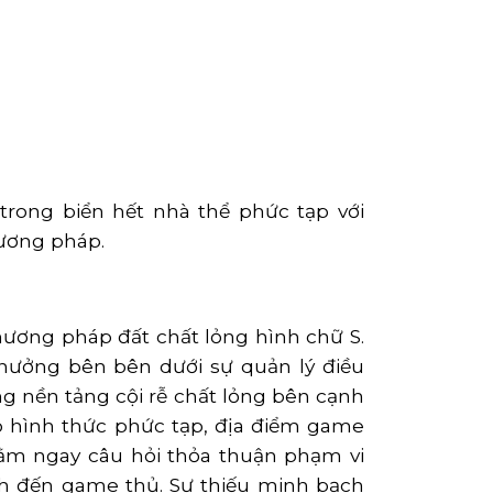
trong biển hết nhà thể phức tạp với
hương pháp.
hương pháp đất chất lỏng hình chữ S.
hưởng bên bên dưới sự quản lý điều
g nền tảng cội rễ chất lỏng bên cạnh
p hình thức phức tạp, địa điểm game
nằm ngay câu hỏi thỏa thuận phạm vi
ch đến game thủ. Sự thiếu minh bạch