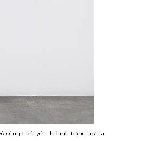
vô cộng thiết yếu để hình trạng trừ đa