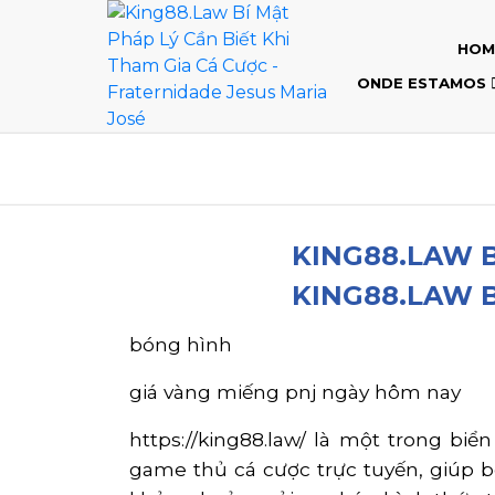
HOM
ONDE ESTAMOS
KING88.LAW B
KING88.LAW B
bóng hình
giá vàng miếng pnj ngày hôm nay
https://king88.law/ là một trong bi
game thủ cá cược trực tuyến, giúp b