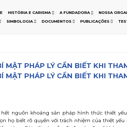
E
HISTÓRIA E CARISMA
A FUNDADORA
NOSSA ORGA
SIMBOLOGIA
DOCUMENTOS
PUBLICAÇÕES
TES
Í MẬT PHÁP LÝ CẦN BIẾT KHI THA
Í MẬT PHÁP LÝ CẦN BIẾT KHI THA
ển hết nguồn khoáng sản pháp hình thức thiết yếu
ọn họ biết rõ quyền với trách nhiệm của thiết yếu