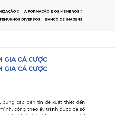
NIZAÇÃO
A FORMAÇÃO E OS MEMBROS
TEMUNHOS DIVERSOS
BANCO DE IMAGENS
M GIA CÁ CƯỢC
M GIA CÁ CƯỢC
, cung cấp đến tin đề xuất thiết đến
 mình, cộng theo ấy tránh được đa số