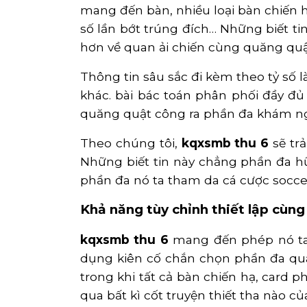
mang đến bàn, nhiều loại bàn chiến ha
số lần bớt trúng đích… Những biết ti
hơn về quan ải chiến cùng quăng qu
Thông tin sâu sắc đi kèm theo tỷ số l
khác. bài bác toán phân phối đầy đủ 
quăng quật công ra phần đa khám n
Theo chúng tôi,
kqxsmb thu 6
sẽ trả
Những biết tin này chẳng phần đa hữ
phần đa nó ta tham da cá cược socce
Khả năng tùy chỉnh thiết lập cùng 
kqxsmb thu 6
mang đến phép nó ta s
dụng kiên cố chắn chọn phần đa quan
trong khi tất cả bàn chiến hạ, card
qua bất kì cốt truyện thiết tha nào củ