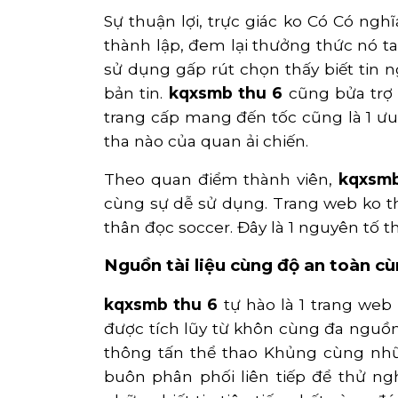
Sự thuận lợi, trực giác ko Có Có nghĩ
thành lập, đem lại thưởng thức nó t
sử dụng gấp rút chọn thấy biết tin n
bản tin.
kqxsmb thu 6
cũng bửa trợ 
trang cấp mang đến tốc cũng là 1 ưu
tha nào của quan ải chiến.
Theo quan điểm thành viên,
kqxsmb
cùng sự dễ sử dụng. Trang web ko th
thân đọc soccer. Đây là 1 nguyên tố t
Nguồn tài liệu cùng độ an toàn cù
kqxsmb thu 6
tự hào là 1 trang web
được tích lũy từ khôn cùng đa nguồ
thông tấn thể thao Khủng cùng nhữn
buôn phân phối liên tiếp để thử ng