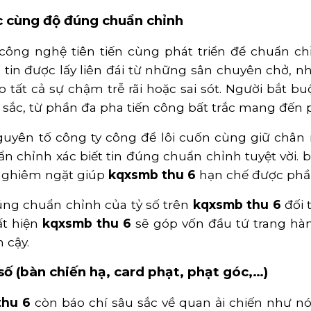
ực cùng độ đúng chuẩn chỉnh
ông nghệ tiên tiến cùng phát triển để chuẩn ch
in được lấy liên đái từ những sân chuyên chở, nh
o tất cả sự chậm trễ rãi hoặc sai sót. Người bắt b
u sắc, từ phần đa pha tiến công bất trắc mang đến
guyên tố công ty công để lôi cuốn cùng giữ chân
chỉnh xác biết tin đúng chuẩn chỉnh tuyệt vời. b
 nghiêm ngặt giúp
kqxsmb thu 6
hạn chế được phần 
đúng chuẩn chỉnh của tỷ số trên
kqxsmb thu 6
đối 
ất hiện
kqxsmb thu 6
sẽ góp vốn đầu tứ trang hàn
 cậy.
ố (bàn chiến hạ, card phạt, phạt góc,…)
thu 6
còn báo chí sâu sắc về quan ải chiến như n