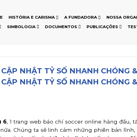
E
HISTÓRIA E CARISMA
A FUNDADORA
NOSSA ORGA
SIMBOLOGIA
DOCUMENTOS
PUBLICAÇÕES
TES
 CẬP NHẬT TỶ SỐ NHANH CHÓNG &
 CẬP NHẬT TỶ SỐ NHANH CHÓNG &
u 6
, 1 trang web báo chí soccer online hàng đầu, tất 
nữa. Chúng ta sẽ linh cảm những phiên bản lĩnh