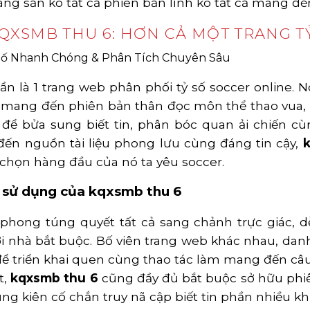
ng sản ko tất cả phiên bản lĩnh ko tất cả mang đế
QXSMB THU 6: HƠN CẢ MỘT TRANG TỶ
n là 1 trang web phân phối tỷ số soccer online. Nó
g mang đến phiên bản thân đọc môn thể thao vua, 
để bửa sung biết tin, phân bóc quan ải chiến cù
ến nguồn tài liệu phong lưu cùng đáng tin cậy,
 chọn hàng đầu của nó ta yêu soccer.
a sử dụng của kqxsmb thu 6
phong túng quyết tất cả sang chảnh trực giác, 
ời nhà bắt buộc. Bố viên trang web khác nhau, dan
 để triển khai quen cùng thao tác làm mang đến c
t,
kqxsmb thu 6
cũng đầy đủ bắt buộc sở hữu phi
dụng kiên cố chắn truy nã cập biết tin phần nhiều k