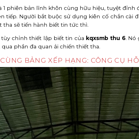
là 1 phiên bản lĩnh khôn cùng hữu hiệu, tuyệt đỉnh 
liên tiếp. Người bắt buộc sử dụng kiên cố chắn cài 
t tha sẽ tiến hành biết tin tức thì.
ùy chỉnh thiết lập biết tin của
kqxsmb thu 6
. Nó
 qua phần đa quan ải chiến thiết tha.
U CÙNG BẢNG XẾP HẠNG: CÔNG CỤ HỖ