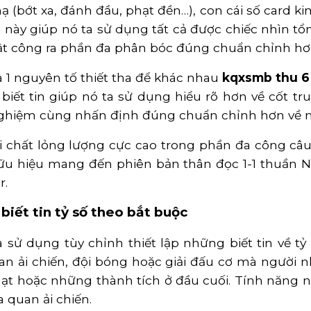
̣ (bớt xa, đánh đầu, phạt đền…), con cái số card ki
n này giúp nó ta sử dụng tất cả được chiếc nhìn t
ật công ra phần đa phân bóc đúng chuẩn chỉnh hơ
à 1 nguyên tố thiết tha để khác nhau
kqxsmb thu 6
biết tin giúp nó ta sử dụng hiểu rõ hơn về cốt t
ghiệm cùng nhấn định đúng chuẩn chỉnh hơn về n
i chất lỏng lượng cực cao trong phần đa công câu 
u hiệu mang đến phiên bản thân đọc 1-1 thuần Ngo
r.
biết tin tỷ số theo bắt buộc
ử dụng tùy chỉnh thiết lập những biết tin về tỷ
 ải chiến, đội bóng hoặc giải đấu cơ mà người n
 phạt hoặc những thành tích ở đầu cuối. Tính năng
a quan ải chiến.