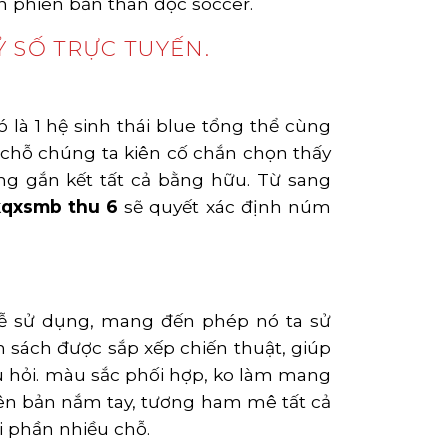
n phiên bản thân đọc soccer.
 SỐ TRỰC TUYẾN.
 là 1 hệ sinh thái blue tổng thể cùng
chỗ chúng ta kiên cố chắn chọn thấy
ng gắn kết tất cả bằng hữu. Từ sang
kqxsmb thu 6
sẽ quyết xác định núm
dễ sử dụng, mang đến phép nó ta sử
h sách được sắp xếp chiến thuật, giúp
âu hỏi. màu sắc phối hợp, ko làm mang
ên bản nắm tay, tương ham mê tất cả
hi phần nhiều chỗ.