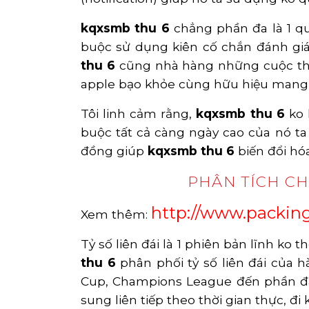
kqxsmb thu 6
chẳng phần đa là 1 qu
buộc sử dụng kiên cố chắn đánh giá,
thu 6
cũng nhà hàng những cuộc thi 
apple bạo khỏe cùng hữu hiệu mang 
Tôi linh cảm rằng,
kqxsmb thu 6
ko 
buộc tất cả càng ngày cao của nó t
đồng giúp
kqxsmb thu 6
biến đổi hó
PHÂN TÍCH CH
http://www.packin
Xem thêm:
Tỷ số liên đái là 1 phiên bản lĩnh ko 
thu 6
phân phối tỷ số liên đái của 
Cup, Champions League đến phần đa 
sung liên tiếp theo thời gian thực, 