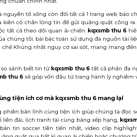
úng chuẩn chỉnh nhất.
 là nguyên tố sống còn đối tất cả 1 trang web báo c
a kiên cố chắn lòng tin để gửi quăng quật công r
c tất cả theo dõi quan ải chiến.
kqxsmb thu 6
hiể
của chúng tôi. bài bác toán sử dụng đa nguồn tài l
 chế Khủng nhất nguy cơ sai sót, mang mang đến
so sánh biết tin từ
kqxsmb thu 6
tất cả phần đa n
mb thu 6
sẽ góp vốn đầu tứ trang hành lý nghiêm v
cùng tiện ích cơ mà kqxsmb thu 6 mang lại
 phiên bản lĩnh cùng tiện ích giúp chúng ta đọc 
liên đái, lịch tranh tài cùng bảng xếp hạng,
kqxsm
n tin soccer tiên tiến nhất, video clip highligh
quăng quật qua bất kì quan ải chiến hoặc chương trì