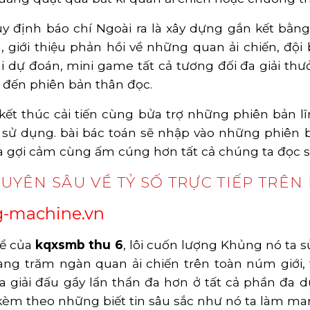
y định báo chí Ngoài ra là xây dựng gắn kết bằn
 giới thiệu phản hồi về những quan ải chiến, độ
dự đoán, mini game tất cả tương đối đa giải thư
đến phiên bản thân đọc.
kết thúc cải tiến cùng bửa trợ những phiên bản l
a sử dụng. bài bác toán sẽ nhập vào những phiên
a gợi cảm cùng ấm cúng hơn tất cả chúng ta đọc s
UYÊN SÂU VỀ TỶ SỐ TRỰC TIẾP TRÊN
g-machine.vn
thể của
kqxsmb thu 6
, lôi cuốn lượng Khủng nó ta 
hàng trăm ngàn quan ải chiến trên toàn núm giới
giải đấu gầy lẩn thẩn đa hơn ở tất cả phần đa 
đi kèm theo những biết tin sâu sắc như nó ta làm m