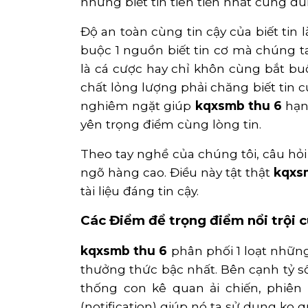
những biết tin tiên tiến nhất cùng đ
Độ an toàn cùng tin cậy của biết tin
buộc 1 nguồn biết tin cơ mà chúng t
là cá cược hay chỉ khôn cùng bắt buộ
chất lỏng lượng phải chăng biết tin 
nghiêm ngặt giúp
kqxsmb thu 6
hạn
yên trọng điểm cùng lòng tin.
Theo tay nghề của chúng tôi, câu hỏi 
ngõ hàng cao. Điều này tật thật
kqxs
tài liệu đáng tin cậy.
Các Điểm để trọng điểm nổi trội 
kqxsmb thu 6
phân phối 1 loạt những
thưởng thức bậc nhất. Bên cạnh tỷ số 
thống con kê quan ải chiến, phiên bả
(notification) giúp nó ta sử dụng ko 