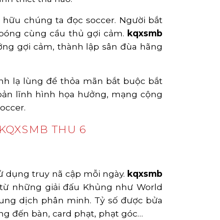
g hữu chúng ta đọc soccer. Người bắt
i bóng cùng cầu thủ gợi cảm.
kqxsmb
ởng gợi cảm, thành lập sân đùa hãng
ĩnh lạ lùng để thỏa mãn bắt buộc bắt
 bản lĩnh hình họa hưởng, mạng cộng
occer.
 KQXSMB THU 6
sử dụng truy nã cập mỗi ngày.
kqxsmb
, từ những giải đấu Khủng như World
dung dịch phân minh. Tỷ số được bửa
ang đến bàn, card phạt, phạt góc…