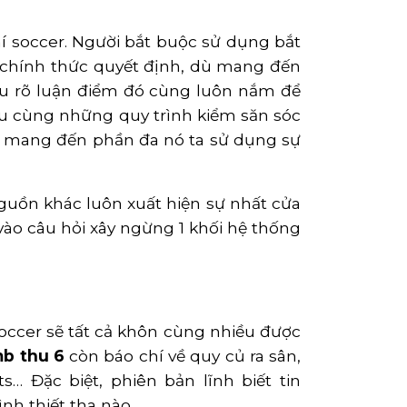
hí soccer. Người bắt buộc sử dụng bắt
a chính thức quyết định, dù mang đến
u rõ luận điểm đó cùng luôn nắm để
iệu cùng những quy trình kiểm săn sóc
 mang đến phần đa nó ta sử dụng sự
guồn khác luôn xuất hiện sự nhất cửa
ào câu hỏi xây ngừng 1 khối hệ thống
soccer sẽ tất cả khôn cùng nhiều được
b thu 6
còn báo chí về quy củ ra sân,
ts… Đặc biệt, phiên bản lĩnh biết tin
nh thiết tha nào.