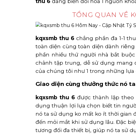
thu 6
đang biến đổi hóa 1 nguồn khoá
TỔNG QUAN VỀ K
kqxsmb thu 6
chẳng phần đa 1-1 thuầ
toàn diện cùng toàn diện dành riên
phần nhiều thứ người nhà bắt buộc 
chảnh tập trung, dễ sử dụng mang đ
của chúng tôi như 1 trong những lựa
Giao diện cùng thưởng thức nó t
kqxsmb thu 6
được thành lập theo 
dụng thuận lợi lựa chọn biết tin ngư
nó ta sử dụng ko mất ko ít thời gian
đến mỏi mắt khi sử dụng lâu. Đặc biệ
tương đối đa thiết bị, giúp nó ta sử 