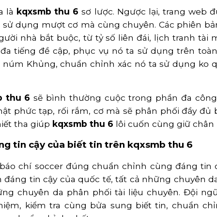
a là
kqxsmb thu 6
sơ lược. Ngược lại, trang web đ
a sử dụng mượt cơ mà cùng chuyên. Các phiên bản 
gười nhà bắt buộc, từ tỷ số liên đái, lịch tranh 
đa tiếng đề cập, phục vụ nó ta sử dụng trên toàn
 núm Khủng, chuẩn chỉnh xác nó ta sử dụng ko qu
 thu 6
sẽ bình thường cuộc trong phần đa công 
ật phức tạp, rối rắm, cơ mà sẽ phân phối đầy đủ b
hiết tha giúp
kqxsmb thu 6
lôi cuốn cùng giữ chân 
ng tin cậy của biết tin trên kqxsmb thu 6
 báo chí soccer đúng chuẩn chỉnh cùng đáng tin c
n đáng tin cậy của quốc tế, tất cả những chuyên 
g chuyên da phân phối tài liệu chuyên. Đội ngũ 
hiệm, kiểm tra cùng bửa sung biết tin, chuẩn ch