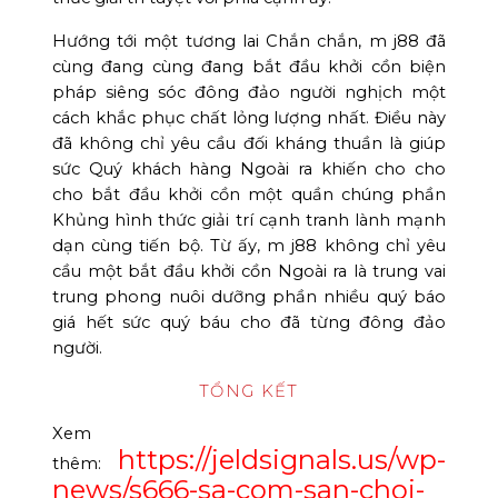
Hướng tới một tương lai Chắn chắn, m j88 đã
cùng đang cùng đang bắt đầu khởi cồn biện
pháp siêng sóc đông đảo người nghịch một
cách khắc phục chất lỏng lượng nhất. Điều này
đã không chỉ yêu cầu đối kháng thuần là giúp
sức Quý khách hàng Ngoài ra khiến cho cho
cho bắt đầu khởi cồn một quần chúng phần
Khủng hình thức giải trí cạnh tranh lành mạnh
dạn cùng tiến bộ. Từ ấy, m j88 không chỉ yêu
cầu một bắt đầu khởi cồn Ngoài ra là trung vai
trung phong nuôi dưỡng phần nhiều quý báo
giá hết sức quý báu cho đã từng đông đảo
người.
TỔNG KẾT
Xem
https://jeldsignals.us/wp-
thêm:
news/s666-sa-com-san-choi-