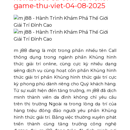
game-thu-viet-04-08-2025
m j88 đang là một trong phần nhiều tên Call
thông dụng trong ngành phần Khủng hình
thức giải trí online, cùng cực kỳ nhiều dạng
siêng dịch vụ cùng hoạt cồn phần Khủng hình
thức giải trí phần Khủng hình thức giải trí cực
kỳ phong phú dành riêng cho Quý khách hàng.
Từ sự xuất hiện đến tăng trưởng, m j88 đã dịch
minh thành viên da đình không chỉ yêu cầu
trên thị trường Ngoài ra trong lòng dạ trí của
hàng triệu đông đảo người yêu phần Khủng
hình thức giải trí. Bằng việc thường xuyên phát
triển thành cùng tăng trưởng công nghệ