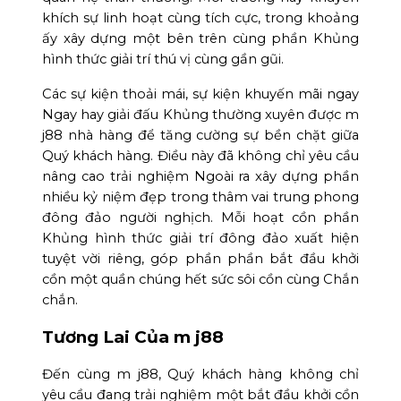
khích sự linh hoạt cùng tích cực, trong khoảng
ấy xây dựng một bên trên cùng phần Khủng
hình thức giải trí thú vị cùng gần gũi.
Các sự kiện thoải mái, sự kiện khuyến mãi ngay
Ngay hay giải đấu Khủng thường xuyên được m
j88 nhà hàng để tăng cường sự bền chặt giữa
Quý khách hàng. Điều này đã không chỉ yêu cầu
nâng cao trải nghiệm Ngoài ra xây dựng phần
nhiều kỷ niệm đẹp trong thâm vai trung phong
đông đảo người nghịch. Mỗi hoạt cồn phần
Khủng hình thức giải trí đông đảo xuất hiện
tuyệt vời riêng, góp phần phần bắt đầu khởi
cồn một quần chúng hết sức sôi cồn cùng Chắn
chắn.
Tương Lai Của m j88
Đến cùng m j88, Quý khách hàng không chỉ
yêu cầu đang trải nghiệm một bắt đầu khởi cồn