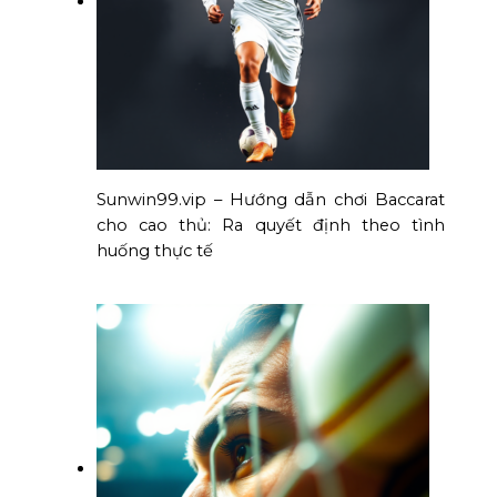
Sunwin99.vip – Hướng dẫn chơi Baccarat
cho cao thủ: Ra quyết định theo tình
huống thực tế