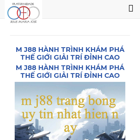
M J88 HÀNH TRÌNH KHÁM PHÁ
THẾ GIỚI GIẢI TRÍ ĐỈNH CAO
M J88 HÀNH TRÌNH KHÁM PHÁ
THẾ GIỚI GIẢI TRÍ ĐỈNH CAO