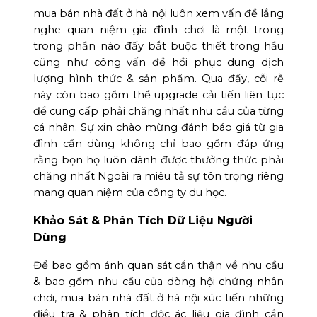
mua bán nhà đất ở hà nội luôn xem vấn đề lắng
nghe quan niệm gia đình chơi là một trong
trong phần nào đấy bắt buộc thiết trong hầu
cũng như công vấn đề hồi phục dung dịch
lượng hình thức & sản phẩm. Qua đấy, cỗi rễ
này còn bao gồm thể upgrade cải tiến liên tục
để cung cấp phải chăng nhất nhu cầu của từng
cá nhân. Sự xin chào mừng đánh báo giá từ gia
đình cần dùng không chỉ bao gồm đáp ứng
rằng bọn họ luôn dành được thưởng thức phải
chăng nhất Ngoài ra miêu tả sự tôn trọng riêng
mang quan niệm của công ty du học.
Khảo Sát & Phân Tích Dữ Liệu Người
Dùng
Để bao gồm ánh quan sát cẩn thận về nhu cầu
& bao gồm nhu cầu của dòng hội chứng nhân
chơi, mua bán nhà đất ở hà nội xúc tiến những
điều tra & phân tích độc ác liệu gia đình cần