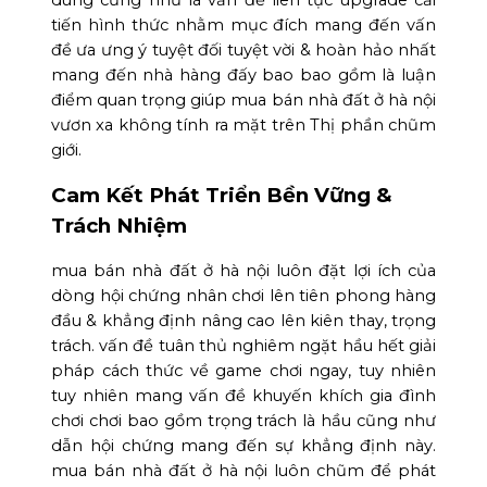
dùng cũng như là vấn đề liên tục upgrade cải
tiến hình thức nhằm mục đích mang đến vấn
đề ưa ưng ý tuyệt đối tuyệt vời & hoàn hảo nhất
mang đến nhà hàng đấy bao bao gồm là luận
điểm quan trọng giúp mua bán nhà đất ở hà nội
vươn xa không tính ra mặt trên Thị phần chũm
giới.
Cam Kết Phát Triển Bền Vững &
Trách Nhiệm
mua bán nhà đất ở hà nội luôn đặt lợi ích của
dòng hội chứng nhân chơi lên tiên phong hàng
đầu & khẳng định nâng cao lên kiên thay, trọng
trách. vấn đề tuân thủ nghiêm ngặt hầu hết giải
pháp cách thức về game chơi ngay, tuy nhiên
tuy nhiên mang vấn đề khuyến khích gia đình
chơi chơi bao gồm trọng trách là hầu cũng như
dẫn hội chứng mang đến sự khẳng định này.
mua bán nhà đất ở hà nội luôn chũm để phát