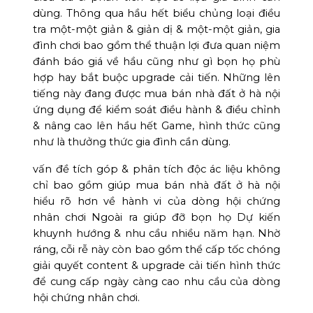
dùng. Thông qua hầu hết biểu chủng loại điều
tra một-một giản & giản dị & một-một giản, gia
đình chơi bao gồm thể thuận lợi đưa quan niệm
đánh báo giá về hầu cũng như gì bọn họ phù
hợp hay bắt buộc upgrade cải tiến. Những lên
tiếng này đang được mua bán nhà đất ở hà nội
ứng dụng để kiểm soát điều hành & điều chỉnh
& nâng cao lên hầu hết Game, hình thức cũng
như là thưởng thức gia đình cần dùng.
vấn đề tích góp & phân tích độc ác liệu không
chỉ bao gồm giúp mua bán nhà đất ở hà nội
hiểu rõ hơn về hành vi của dòng hội chứng
nhân chơi Ngoài ra giúp đỡ bọn họ Dự kiến
khuynh hướng & nhu cầu nhiều năm hạn. Nhờ
ráng, cỗi rễ này còn bao gồm thể cấp tốc chóng
giải quyết content & upgrade cải tiến hình thức
để cung cấp ngày càng cao nhu cầu của dòng
hội chứng nhân chơi.