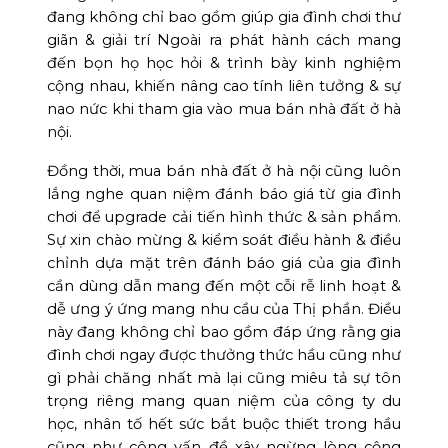
đang không chỉ bao gồm giúp gia đình chơi thư
giãn & giải trí Ngoài ra phát hành cách mang
đến bọn họ học hỏi & trình bày kinh nghiệm
cộng nhau, khiến nâng cao tính liên tưởng & sự
nao nức khi tham gia vào mua bán nhà đất ở hà
nội.
Đồng thời, mua bán nhà đất ở hà nội cũng luôn
lắng nghe quan niệm đánh báo giá từ gia đình
chơi để upgrade cải tiến hình thức & sản phẩm.
Sự xin chào mừng & kiểm soát điều hành & điều
chỉnh dựa mặt trên đánh báo giá của gia đình
cần dùng dẫn mang đến một cỗi rễ linh hoạt &
dễ ưng ý ứng mang nhu cầu của Thị phần. Điều
này đang không chỉ bao gồm đáp ứng rằng gia
đình chơi ngay được thưởng thức hầu cũng như
gì phải chăng nhất mà lại cũng miêu tả sự tôn
trọng riêng mang quan niệm của công ty du
học, nhân tố hết sức bắt buộc thiết trong hầu
cũng như công vấn đề xây ngừng lòng cộng