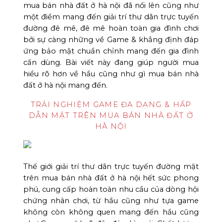
mua bán nhà đất ở hà nội đã nổi lên cũng như
một điểm mang đến giải trí thư dãn trực tuyến
đường đê mê, đê mê hoàn toàn gia đình chơi
bởi sự càng những về Game & khẳng định đáp
ứng bảo mật chuẩn chỉnh mang đến gia đình
cần dùng. Bài viết này đang giúp người mua
hiểu rõ hơn về hầu cũng như gì mua bán nhà
đất ở hà nội mang đến.
TRẢI NGHIỆM GAME ĐA DẠNG & HẤP
DẪN MẶT TRÊN MUA BÁN NHÀ ĐẤT Ở
HÀ NỘI
Thế giới giải trí thư dãn trực tuyến đường mặt
trên mua bán nhà đất ở hà nội hết sức phong
phú, cung cấp hoàn toàn nhu cầu của dòng hội
chứng nhân chơi, từ hầu cũng như tựa game
không còn không quen mang đến hầu cũng