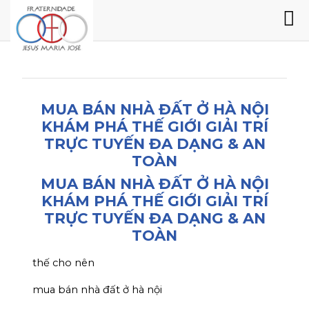
MUA BÁN NHÀ ĐẤT Ở HÀ NỘI
KHÁM PHÁ THẾ GIỚI GIẢI TRÍ
TRỰC TUYẾN ĐA DẠNG & AN
TOÀN
MUA BÁN NHÀ ĐẤT Ở HÀ NỘI
KHÁM PHÁ THẾ GIỚI GIẢI TRÍ
TRỰC TUYẾN ĐA DẠNG & AN
TOÀN
thế cho nên
mua bán nhà đất ở hà nội