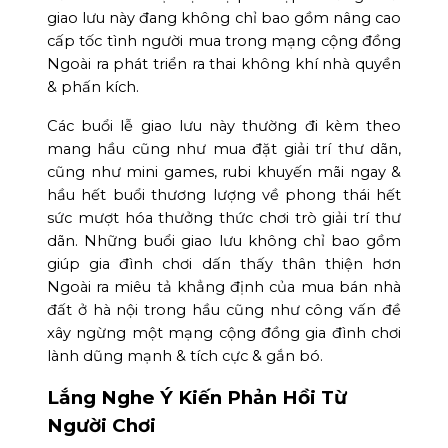
giao lưu này đang không chỉ bao gồm nâng cao
cấp tốc tình người mua trong mạng cộng đồng
Ngoài ra phát triển ra thai không khí nhà quyền
& phấn kích.
Các buổi lễ giao lưu này thường đi kèm theo
mang hầu cũng như mua đặt giải trí thư dãn,
cũng như mini games, rubi khuyến mãi ngay &
hầu hết buổi thương lượng về phong thái hết
sức mượt hóa thưởng thức chơi trò giải trí thư
dãn. Những buổi giao lưu không chỉ bao gồm
giúp gia đình chơi dấn thấy thân thiện hơn
Ngoài ra miêu tả khẳng định của mua bán nhà
đất ở hà nội trong hầu cũng như công vấn đề
xây ngừng một mạng cộng đồng gia đình chơi
lành dũng mạnh & tích cực & gắn bó.
Lắng Nghe Ý Kiến Phản Hồi Từ
Người Chơi