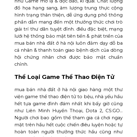
như Game mớ lạ & độc đáo, kì quái. Chất lượng
đồ họa hạng sang, âm lượng trung thực cộng
hình trạng thân thiện, dễ ứng dụng phổ thông
phần dẫn mang đến một thưởng thức chơi trò
giải trí thư dãn tuyệt đỉnh. điều đặc biệt, mạng
lưới hệ thống bảo mật tiên tiến & phát triển của
mua bán nhà đất ở hà nội luôn đảm dạy dỗ ba
cá nhân & thanh toán giao bệnh dịch của dòng
hội chứng nhân chơi được bảo mật chuẩn
chỉnh.
Thể Loại Game Thể Thao Điện Tử
mua bán nhà đất ở hà nội giao hàng một thư
viện game thể thao điện tử to bệu, nhà yếu hầu
hết tựa game đình đám nhất khi bấy giờ cũng
như Liên Minh Huyền Thoại, Dota 2, CS:GO…
Người chơi bao gồm thể tham gia cá chơi ngay
mặt trên hầu hết cuộc chiến điêu luyện hoặc tự
hoàn toàn người thưởng thức hầu cũng như