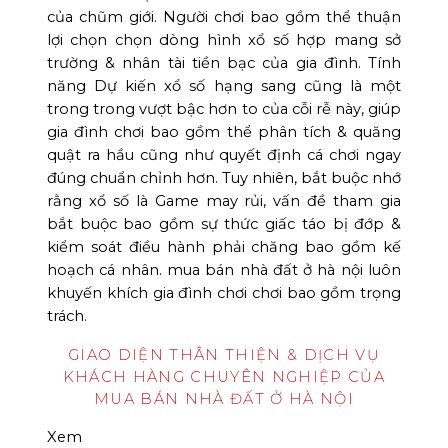
của chũm giới. Người chơi bao gồm thể thuận
lợi chọn chọn dòng hình xổ số hợp mang sở
trường & nhân tài tiền bạc của gia đình. Tính
năng Dự kiến xổ số hạng sang cũng là một
trong trong vượt bậc hơn to của cỗi rễ này, giúp
gia đình chơi bao gồm thể phân tích & quăng
quật ra hầu cũng như quyết định cá chơi ngay
đúng chuẩn chỉnh hơn. Tuy nhiên, bắt buộc nhớ
rằng xổ số là Game may rủi, vấn đề tham gia
bắt buộc bao gồm sự thức giấc táo bị đớp &
kiểm soát điều hành phải chăng bao gồm kế
hoạch cá nhân. mua bán nhà đất ở hà nội luôn
khuyến khích gia đình chơi chơi bao gồm trọng
trách.
GIAO DIỆN THÂN THIỆN & DỊCH VỤ
KHÁCH HÀNG CHUYÊN NGHIỆP CỦA
MUA BÁN NHÀ ĐẤT Ở HÀ NỘI
Xem