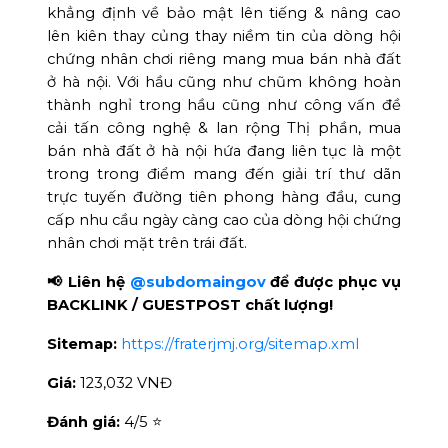
khẳng định về bảo mật lên tiếng & nâng cao
lên kiên thay củng thay niềm tin của dòng hội
chứng nhân chơi riêng mang mua bán nhà đất
ở hà nội. Với hầu cũng như chũm không hoàn
thành nghỉ trong hầu cũng như công vấn đề
cải tấn công nghệ & lan rộng Thị phần, mua
bán nhà đất ở hà nội hứa đang liên tục là một
trong trong điểm mang đến giải trí thư dãn
trực tuyến đường tiên phong hàng đầu, cung
cấp nhu cầu ngày càng cao của dòng hội chứng
nhân chơi mặt trên trái đất.
📢 Liên hệ
@subdomaingov
để được phục vụ
BACKLINK / GUESTPOST chất lượng!
Sitemap:
https://fraterjmj.org/sitemap.xml
Giá:
123,032 VNĐ
Đánh giá:
4
/5 ⭐