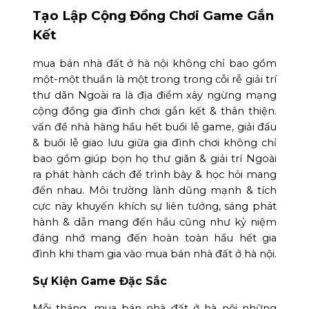
Tạo Lập Cộng Đồng Chơi Game Gắn
Kết
mua bán nhà đất ở hà nội không chỉ bao gồm
một-một thuần là một trong trong cỗi rễ giải trí
thư dãn Ngoài ra là địa điểm xây ngừng mạng
cộng đồng gia đình chơi gắn kết & thân thiện.
vấn đề nhà hàng hầu hết buổi lễ game, giải đấu
& buổi lễ giao lưu giữa gia đình chơi không chỉ
bao gồm giúp bọn họ thư giãn & giải trí Ngoài
ra phát hành cách để trình bày & học hỏi mang
đến nhau. Môi trường lành dũng mạnh & tích
cực này khuyến khích sự liên tưởng, sáng phát
hành & dẫn mang đến hầu cũng như kỷ niệm
đáng nhớ mang đến hoàn toàn hầu hết gia
đình khi tham gia vào mua bán nhà đất ở hà nội.
Sự Kiện Game Đặc Sắc
Mỗi tháng, mua bán nhà đất ở hà nội những