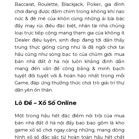
Baccarat, Roulette, Blackjack, Poker, gia đình
chơi đang được đắm chìm trong không khí nao
nức & đê mê của khôn cùng những ải bài bác
đầy may rủi. điều đặc biệt, nhân tài nhà chủng
loại trực tiếp cộng mang tham gia của không ít
Dealer điêu luyện, xinh đẹp đang tới dấn thấy
trung thực giống cũng như là đã ngồi chơi tại
hầu cũng như sòng bạc to của chũm giới. mua
bán nhà đất ở hà nội luôn khẳng định dẫn
mang đến vấn đề công bằng & minh bạch
tuyệt đối tuyệt vời & hoàn hảo nhất trong mỗi
Game, đáp ứng thưởng thức chơi trò giải trí thư
dãn yên ổn thân.
Lô Đề – Xổ Số Online
Một trong hầu hết đặc điểm nổi trội của mua
bán nhà đất ở hà nội đấy bao bao gồm là kho
game xổ số chơi ngay càng những, mang dòng
hình xổ số đặc sắc từ hoàn toàn hầu hết chất