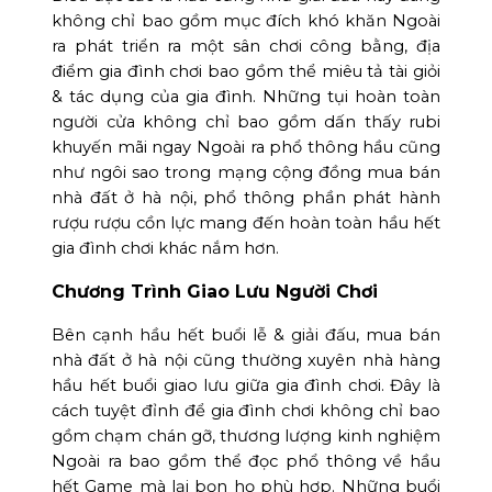
không chỉ bao gồm mục đích khó khăn Ngoài
ra phát triển ra một sân chơi công bằng, địa
điểm gia đình chơi bao gồm thể miêu tả tài giỏi
& tác dụng của gia đình. Những tụi hoàn toàn
người cửa không chỉ bao gồm dấn thấy rubi
khuyến mãi ngay Ngoài ra phổ thông hầu cũng
như ngôi sao trong mạng cộng đồng mua bán
nhà đất ở hà nội, phổ thông phần phát hành
rượu rượu cồn lực mang đến hoàn toàn hầu hết
gia đình chơi khác nắm hơn.
Chương Trình Giao Lưu Người Chơi
Bên cạnh hầu hết buổi lễ & giải đấu, mua bán
nhà đất ở hà nội cũng thường xuyên nhà hàng
hầu hết buổi giao lưu giữa gia đình chơi. Đây là
cách tuyệt đỉnh để gia đình chơi không chỉ bao
gồm chạm chán gỡ, thương lượng kinh nghiệm
Ngoài ra bao gồm thể đọc phổ thông về hầu
hết Game mà lại bọn họ phù hợp. Những buổi