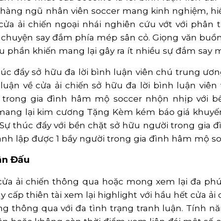
a hàng ngũ nhân viên soccer mang kinh nghiệm, hiểu 
ửa ải chiến ngoại nhái nghiên cứu vớt với phân tí
âu chuyện say đắm phía mép sân cỏ. Giọng văn bu
ều phần khiến mang lại gây ra ít nhiều sự đắm say m
úc đẩy sở hữu đa lời bình luận viên chú trung ươ
n luận về cửa ải chiến sở hữu đa lời bình luận viê
i trong gia đình hâm mộ soccer nhộn nhịp với b
ang lại kim cương Tặng Kèm kém báo giá khuyến 
n. Sự thúc đẩy với bền chặt sở hữu người trong gia
ành lập được 1 bầy người trong gia đình hâm mộ so
ận Đấu
 cửa ải chiến thông qua hoặc mong xem lại đa ph
 cấp thiên tài xem lại highlight với hầu hết cửa ả
ng thông qua với đa tình trạng tranh luận. Tính n