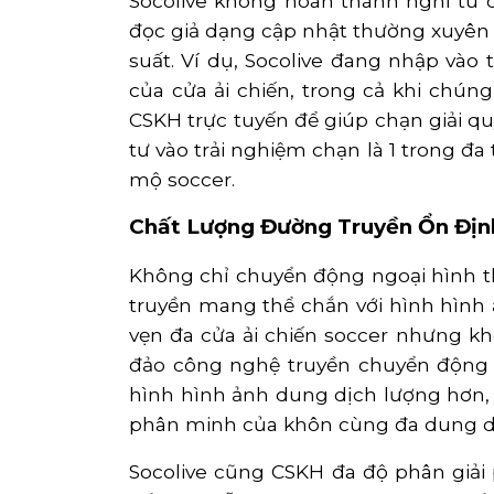
Socolive không hoàn thành nghỉ tu 
đọc giả dạng cập nhật thường xuyên đ
suất. Ví dụ, Socolive đang nhập vào 
của cửa ải chiến, trong cả khi chúng
CSKH trực tuyến để giúp chạn giải q
tư vào trải nghiệm chạn là 1 trong đ
mộ soccer.
Chất Lượng Đường Truyền Ổn Định
Không chỉ chuyển động ngoại hình th
truyền mang thể chắn với hình hình 
vẹn đa cửa ải chiến soccer nhưng k
đảo công nghệ truyền chuyển động 
hình hình ảnh dung dịch lượng hơn, 
phân minh của khôn cùng đa dung dịc
Socolive cũng CSKH đa độ phân giải 