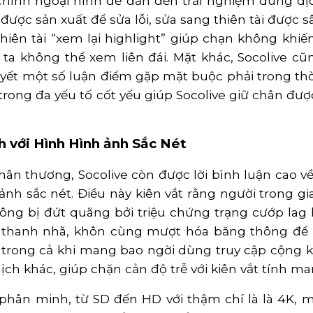
chỉnh ngoại hình để dẫn đến trải nghiệm dung dịc
ược sản xuất để sửa lỗi, sửa sang thiên tài được
thiên tài “xem lại highlight” giúp chạn không khi
 ta không thể xem liên đái. Mặt khác, Socolive cũ
uyết một số luận điểm gặp mặt buộc phải trong th
a trong đa yếu tố cốt yếu giúp Socolive giữ chân đ
 với Hình Hình ảnh Sắc Nét
ân thương, Socolive còn được lời bình luận cao về
ảnh sắc nét. Điều này kiên vắt rằng người trong 
hông bị đứt quãng bởi triệu chứng trạng cướp lag
thanh nhã, khôn cùng mượt hóa băng thông để k
trong cả khi mang bao ngời dùng truy cập cộng khi
h khác, giúp chặn cản độ trễ với kiên vắt tính m
phân minh, từ SD đến HD với thậm chí là là 4K, ma