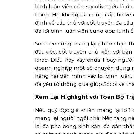
bình luận viên của Socolive đều là đ
bóng. Họ không đa cung cấp tin về c
định về cầu thủ với cốt truyện đa c
đa lời bình luận viên cũng góp ít nhi
Socolive cũng mang lại phép chạn th
đặt việc, cốt truyện chủ kiến với bà
khác. Điều này xây chứa 1 bầy ngườ
doanh nghiệp một số chuyên dụng m
hăng hái dấn mình vào lời bình luậ
đa yếu tố thông qua giúp Socolive th
Xem Lại Highlight với Toàn Bộ Tr
Nếu quý đọc giả khiến mang lại lơ 1
mang lại người ngôi nhà. Nền tảng này
lại đa pha bóng xinh xắn, đa bàn thắ