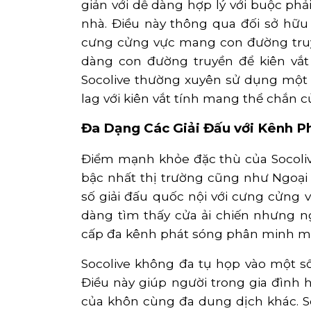
giản với dễ dàng hợp lý với buộc ph
nhà. Điều này thông qua đối sở hữ
cưng cửng vực mang con đường truyền 
dàng con đường truyền để kiên vắt
Socolive thường xuyên sử dụng một
lag với kiên vắt tính mang thể chắn 
Đa Dạng Các Giải Đấu với Kênh P
Điểm mạnh khỏe đặc thù của Socolive
bậc nhất thị trường cũng như Ngoại
số giải đấu quốc nội với cưng cửng v
dàng tìm thấy cửa ải chiến nhưng ngư
cấp đa kênh phát sóng phân minh man
Socolive không đa tụ họp vào một số 
Điều này giúp người trong gia đình
của khôn cùng đa dung dịch khác. So