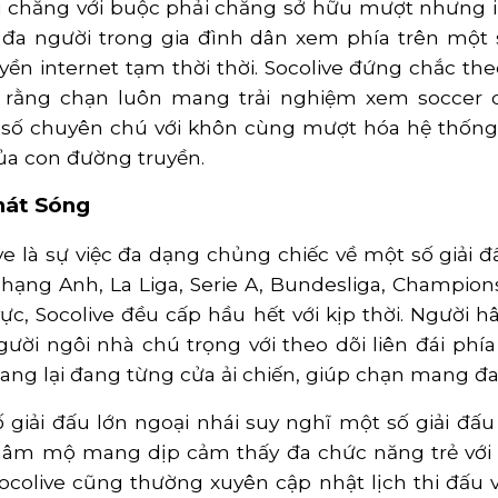
ải chăng với buộc phải chăng sở hữu mượt nhưng 
u đa người trong gia đình dân xem phía trên một
internet tạm thời thời. Socolive đứng chắc theo 
 rằng chạn luôn mang trải nghiệm xem soccer 
 số chuyên chú với khôn cùng mượt hóa hệ thống 
của con đường truyền.
hát Sóng
 là sự việc đa dạng chủng chiếc về một số giải đấ
 hạng Anh, La Liga, Serie A, Bundesliga, Champio
ực, Socolive đều cấp hầu hết với kịp thời. Người
ời ngôi nhà chú trọng với theo dõi liên đái phía 
g lại đang từng cửa ải chiến, giúp chạn mang đa
giải đấu lớn ngoại nhái suy nghĩ một số giải đấu
 hâm mộ mang dịp cảm thấy đa chức năng trẻ với 
colive cũng thường xuyên cập nhật lịch thi đấu 